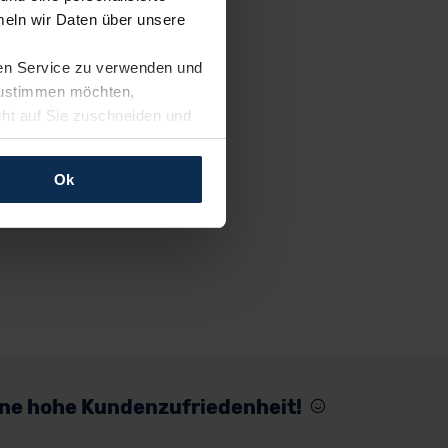
eln wir Daten über unsere
ren Service zu verwenden und
 zustimmen möchten,
cht auf Sie zuschneiden und
llungen jederzeit anpassen
Ok
rfolgen: Wir beabsichtigen
ssen. Soweit eine
age eines
nschutzklauseln (Art. 46
mationen zu den bestehenden
ter datenschutz@meinauto.de
eine hohe Kundenzufriedenheit!