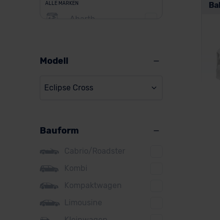
ALLE MARKEN
Ba
Abarth
Alfa Romeo
Alpine
Modell
Audi
Eclipse Cross
BMW
BYD
Bauform
Citroen
Mit
Cupra
Cabrio/Roadster
DS
Kombi
Kompaktwagen
Dacia
Ver
Limousine
Fiat
Kleinwagen