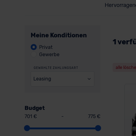
Meine Konditionen
1 verf
Privat
Gewerbe
alle lösch
GEWÄHLTE ZAHLUNGSART
Leasing
Budget
701 €
-
775 €