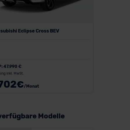
subishi Eclipse Cross BEV
P:
47.990 €
ing inkl. MwSt.
702
€
/Monat
verfügbare Modelle