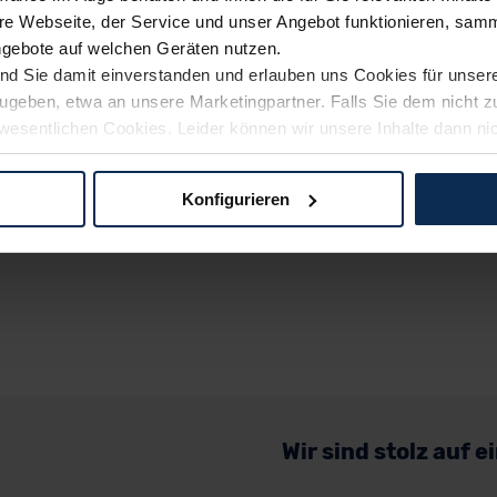
e Webseite, der Service und unser Angebot funktionieren, samm
ngebote auf welchen Geräten nutzen.
ind Sie damit einverstanden und erlauben uns Cookies für unse
rzugeben, etwa an unsere Marketingpartner. Falls Sie dem nicht
wesentlichen Cookies. Leider können wir unsere Inhalte dann ni
 dem Weg zu Ihrem Neuwagen unterstützen. Sie können die Einste
Konfigurieren
logien und Cookies gilt – soweit keine detaillierteren Angaben e
ger außerhalb der EU zu übermitteln oder dort verarbeiten zu la
rhalb der EU erfolgt, erfolgt dies ausschließlich auf der Grundl
 der EU-Kommission (Art. 45 Abs. 1 DSGVO), von Standarddate
n Sie hierzu Ihre Einwilligung freiwillig erteilen. Nähere Infor
 Sie über den Kontakt zu unserem Datenschutzbeauftragten un
Wir sind stolz auf 
pressum