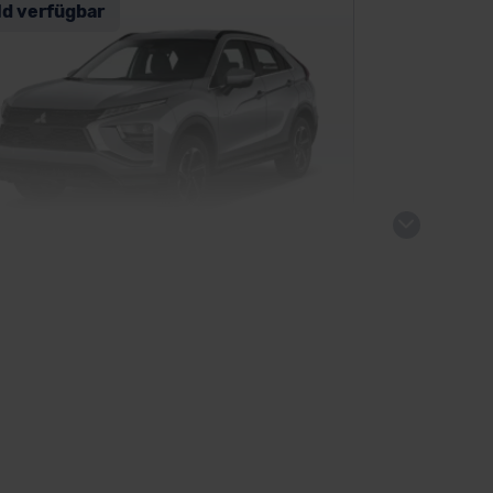
ld verfügbar
subishi Eclipse Cross Plug-in Hybrid
SUV/Geländewagen
kauf startet in Kürze