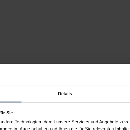
Details
für Sie
andere Technologien, damit unsere Services und Angebote zuverl
mance im Auge behalten und Ihnen die für Sie relevanten Inhalte 