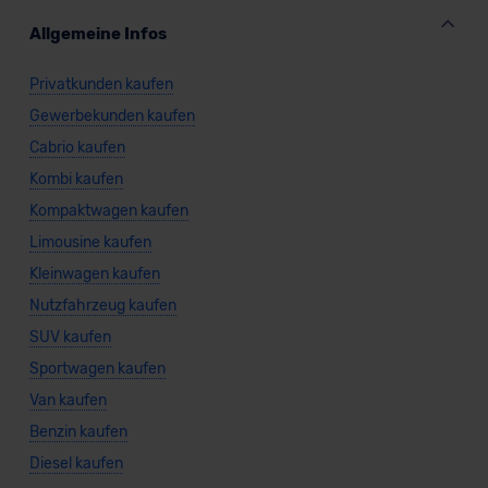
Datenschutzklauseln können Sie über den Kontakt zu
unserem Datenschutzbeauftragten unter
Allgemeine Infos
datenschutz@meinauto.de anfordern.
Privatkunden kaufen
Datenschutzerklärung
|
Impressum
Gewerbekunden kaufen
Cabrio kaufen
Kombi kaufen
Kompaktwagen kaufen
Limousine kaufen
Kleinwagen kaufen
Nutzfahrzeug kaufen
SUV kaufen
Sportwagen kaufen
Van kaufen
Benzin kaufen
Diesel kaufen