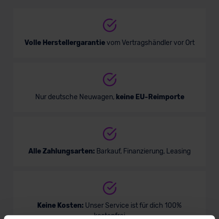
Limousine
Verkauf startet in Kürze
Volle Herstellergarantie
vom Vertragshändler vor Ort
Nur deutsche Neuwagen,
keine EU-Reimporte
Alle Zahlungsarten:
Barkauf, Finanzierung, Leasing
Keine Kosten:
Unser Service ist für dich 100%
kostenfrei