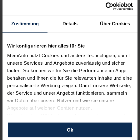
Zustimmung
Details
Über Cookies
Wir sind stolz auf eine hohe
Kundenzufriedenheit!
Wir konfigurieren hier alles für Sie
MeinAuto.de hat langjährige Erfahrungen auf dem
MeinAuto nutzt Cookies und andere Technologien, damit
Neuwagenmarkt in Deutschland. Unsere Kunden haben
unsere Services und Angebote zuverlässig und sicher
dadurch ihr Wunschauto zum Top-Rabatt erhalten und
laufen. So können wir für Sie die Performance im Auge
bewerten unsere Arbeit positiv.
behalten und Ihnen die für Sie relevanten Inhalte und eine
personalisierte Werbung zeigen. Damit unsere Webseite,
der Service und unser Angebot funktionieren, sammeln
Sehen Sie sich unsere Bewertungen an:
wir Daten über unsere Nutzer und wie sie unsere
Angebote auf welchen Geräten nutzen.
Wenn Sie das „OK“ finden, sind Sie damit einverstanden
und erlauben uns Cookies für unseren Service zu
Ok
verwenden und diese Daten an Dritte weiterzugeben,
etwa an unsere Marketingpartner. Falls Sie dem nicht