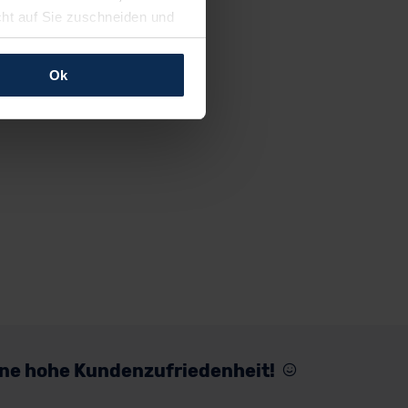
cht auf Sie zuschneiden und
llungen jederzeit anpassen
Ok
rfolgen: Wir beabsichtigen
ssen. Soweit eine
age eines
nschutzklauseln (Art. 46
mationen zu den bestehenden
ter datenschutz@meinauto.de
eine hohe Kundenzufriedenheit!