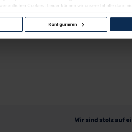
wesentlichen Cookies. Leider können wir unsere Inhalte dann ni
 dem Weg zu Ihrem Neuwagen unterstützen. Sie können die Einste
Konfigurieren
logien und Cookies gilt – soweit keine detaillierteren Angaben e
ger außerhalb der EU zu übermitteln oder dort verarbeiten zu la
rhalb der EU erfolgt, erfolgt dies ausschließlich auf der Grundl
 der EU-Kommission (Art. 45 Abs. 1 DSGVO), von Standarddate
n Sie hierzu Ihre Einwilligung freiwillig erteilen. Nähere Infor
 Sie über den Kontakt zu unserem Datenschutzbeauftragten un
pressum
Wir sind stolz auf 