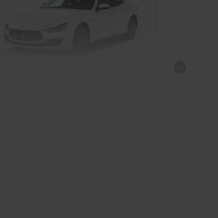
erati Ghibli
Limousine
kauf startet in Kürze