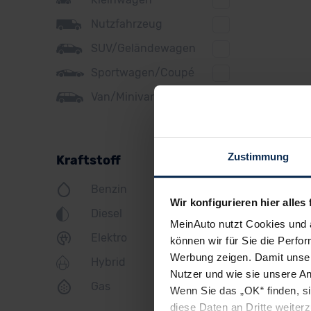
Ford
Nutzfahrzeug
Honda
SUV/Geländewagen
Hyundai
Sportwagen/Coupé
Jeep
Van/Minivan
KIA
Land Rover
Zustimmung
Kraftstoff
Lexus
Benzin
MINI
Wir konfigurieren hier alles 
Diesel
Maserati
MeinAuto nutzt Cookies und 
Elektro
können wir für Sie die Perfor
Mazda
Werbung zeigen. Damit unser
Hybrid
Mercedes
Nutzer und wie sie unsere A
Gas
Wenn Sie das „OK“ finden, s
Mitsubishi
diese Daten an Dritte weite