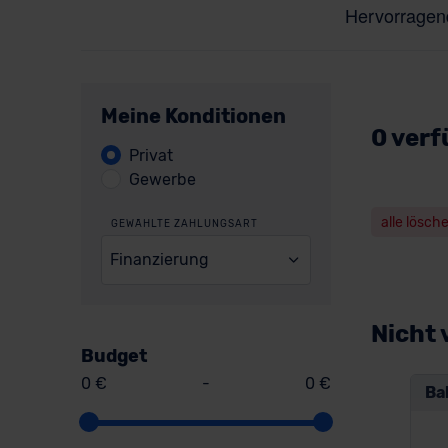
Meine Konditionen
0 verf
Privat
Gewerbe
alle lösch
GEWÄHLTE ZAHLUNGSART
Finanzierung
Nicht 
Budget
0 €
-
0 €
Ba