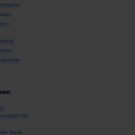
Limousine
kaufen
ario-
Leasing
Benzin
Automatik
men
l:
euwagen mit
lle: Diese