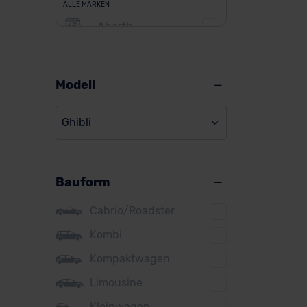
ALLE MARKEN
Abarth
Alfa Romeo
Alpine
Modell
Audi
Ghibli
BMW
BYD
Bauform
Citroen
Cupra
Cabrio/Roadster
DS
Kombi
Kompaktwagen
Dacia
Limousine
Fiat
Kleinwagen