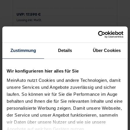
UVP:
17.590 €
Leasing inkl. MwSt.
144
€
ab
/Monat
Zustimmung
Details
Über Cookies
Wir konfigurieren hier alles für Sie
MeinAuto nutzt Cookies und andere Technologien, damit
unsere Services und Angebote zuverlässig und sicher
laufen. So können wir für Sie die Performance im Auge
behalten und Ihnen die für Sie relevanten Inhalte und eine
personalisierte Werbung zeigen. Damit unsere Webseite,
der Service und unser Angebot funktionieren, sammeln
wir Daten über unsere Nutzer und wie sie unsere
KIA Stonic
Angebote auf welchen Geräten nutzen.