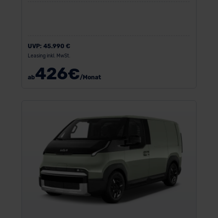
UVP:
45.990 €
Leasing inkl. MwSt.
426
€
ab
/Monat