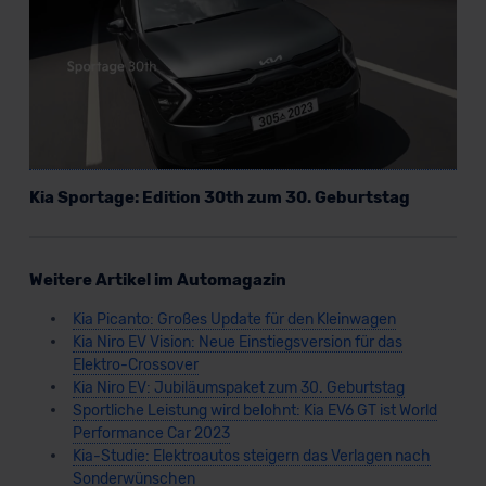
Kia Sportage: Edition 30th zum 30. Geburtstag
Weitere Artikel im Automagazin
Kia Picanto: Großes Update für den Kleinwagen
Kia Niro EV Vision: Neue Einstiegsversion für das
Elektro-Crossover
Kia Niro EV: Jubiläumspaket zum 30. Geburtstag
Sportliche Leistung wird belohnt: Kia EV6 GT ist World
Performance Car 2023
Kia-Studie: Elektroautos steigern das Verlagen nach
Sonderwünschen