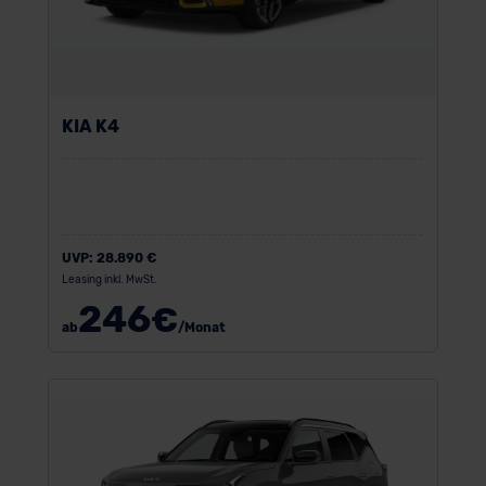
KIA K4
UVP:
28.890 €
Leasing inkl. MwSt.
246
€
ab
/Monat