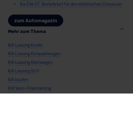
Kia EV6 GT: Bestellstart für den elektrischen Crossover
zum Automagazin
Mehr zum Thema
KIA Leasing Kombi
KIA Leasing Kompaktwagen
KIA Leasing Kleinwagen
KIA Leasing SUV
KIA kaufen
KIA Vario-Finanzierung
KIA Leasing
Alternativen Themen
KIA Privatkunden kaufen