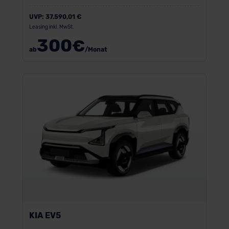
UVP:
37.590,01 €
Leasing inkl. MwSt.
300
€
ab
/Monat
KIA EV5