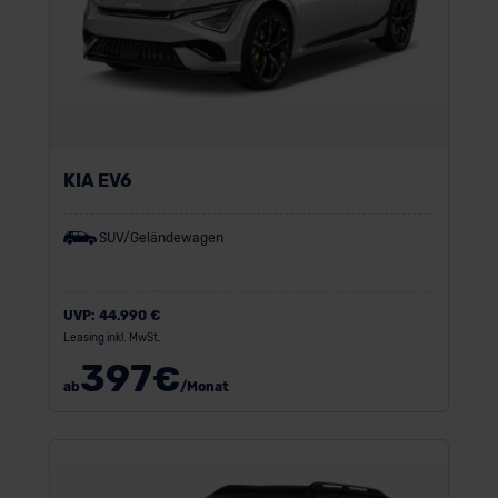
KIA EV6
SUV/Geländewagen
UVP:
44.990 €
Leasing inkl. MwSt.
397
€
ab
/Monat