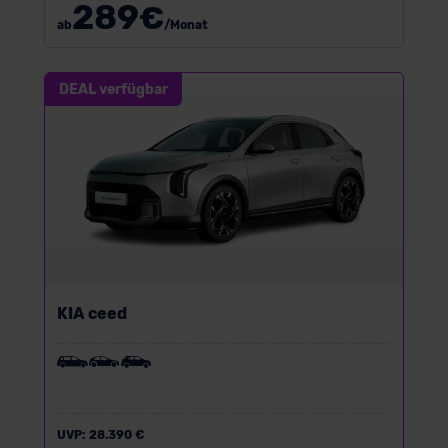
289
€
ab
/Monat
DEAL verfügbar
KIA ceed
UVP:
28.390 €