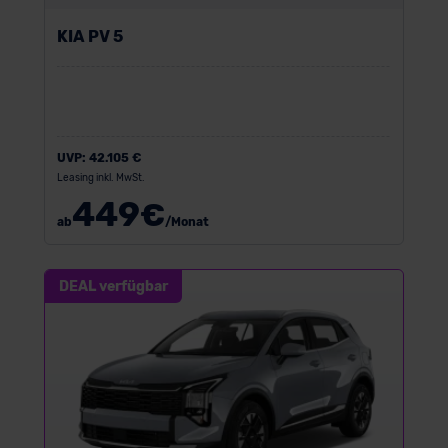
KIA PV 5
UVP:
42.105 €
Leasing inkl. MwSt.
449
€
ab
/Monat
DEAL verfügbar