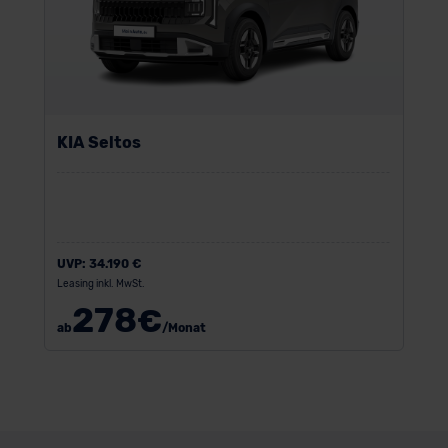
KIA Seltos
UVP:
34.190 €
Leasing inkl. MwSt.
278
€
ab
/Monat