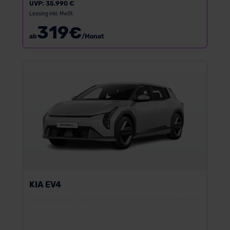
UVP:
35.990 €
Leasing inkl. MwSt.
319
€
ab
/Monat
KIA EV4