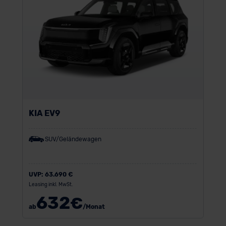
KIA EV9
SUV/Geländewagen
UVP:
63.690 €
Leasing inkl. MwSt.
632
€
ab
/Monat