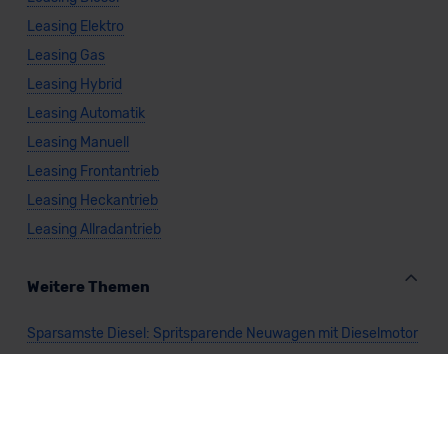
Leasing Elektro
Leasing Gas
Leasing Hybrid
Leasing Automatik
Leasing Manuell
Leasing Frontantrieb
Leasing Heckantrieb
Leasing Allradantrieb
Weitere Themen
Sparsamste Diesel: Spritsparende Neuwagen mit Dieselmotor
Mild-Hybrid Modelle: Diese Modelle sind die besten
Campingautos: Diese Autos eignen sich zum Campen (2026)
Autos für Camper Ausbau: Das sind die perfekten
Basisfahrzeuge (2026)