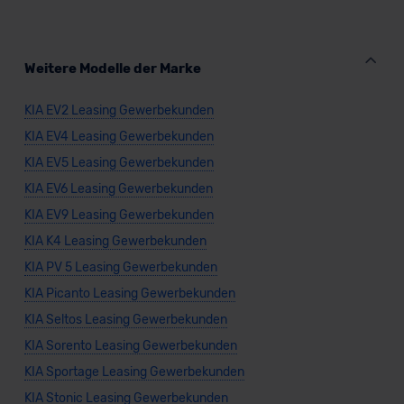
Kommission (Art. 45 Abs. 1 DSGVO), von
Standarddatenschutzklauseln (Art. 46 Abs. 2 lit. c
DSGVO) oder wenn Sie hierzu Ihre Einwilligung freiwillig
Weitere Modelle der Marke
erteilen. Nähere Informationen zu den bestehenden
Datenschutzklauseln können Sie über den Kontakt zu
KIA EV2 Leasing Gewerbekunden
unserem Datenschutzbeauftragten unter
KIA EV4 Leasing Gewerbekunden
datenschutz@meinauto.de anfordern.
KIA EV5 Leasing Gewerbekunden
KIA EV6 Leasing Gewerbekunden
Datenschutzerklärung
|
Impressum
KIA EV9 Leasing Gewerbekunden
KIA K4 Leasing Gewerbekunden
KIA PV 5 Leasing Gewerbekunden
KIA Picanto Leasing Gewerbekunden
KIA Seltos Leasing Gewerbekunden
KIA Sorento Leasing Gewerbekunden
KIA Sportage Leasing Gewerbekunden
KIA Stonic Leasing Gewerbekunden