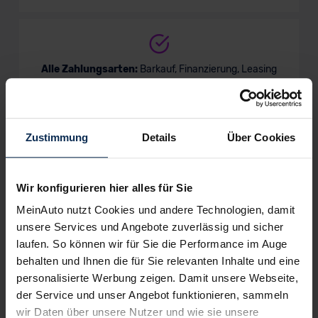
Alle Zahlungsarten:
Barkauf, Finanzierung, Leasing
Zustimmung
Details
Über Cookies
Keine Kosten:
Unser Service ist für dich 100%
kostenfrei
Wir konfigurieren hier alles für Sie
MeinAuto nutzt Cookies und andere Technologien, damit
unsere Services und Angebote zuverlässig und sicher
Wir sind stolz auf eine hohe
laufen. So können wir für Sie die Performance im Auge
Kundenzufriedenheit!
behalten und Ihnen die für Sie relevanten Inhalte und eine
personalisierte Werbung zeigen. Damit unsere Webseite,
MeinAuto.de hat langjährige Erfahrungen auf dem
der Service und unser Angebot funktionieren, sammeln
Neuwagenmarkt in Deutschland. Unsere Kunden haben
wir Daten über unsere Nutzer und wie sie unsere
dadurch ihr Wunschauto zum Top-Rabatt erhalten und