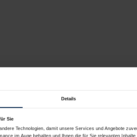
Details
für Sie
andere Technologien, damit unsere Services und Angebote zuverl
mance im Auge behalten und Ihnen die für Sie relevanten Inhalte 