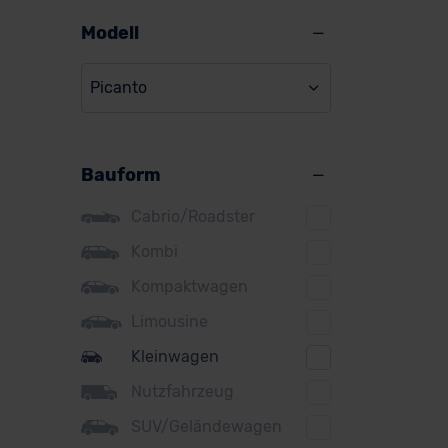
Alpine
Modell
Audi
Picanto
BMW
BYD
Bauform
Citroen
Cupra
Cabrio/Roadster
DS
Kombi
Kompaktwagen
Dacia
Limousine
Fiat
Kleinwagen
Ford
Nutzfahrzeug
Honda
SUV/Geländewagen
Hyundai