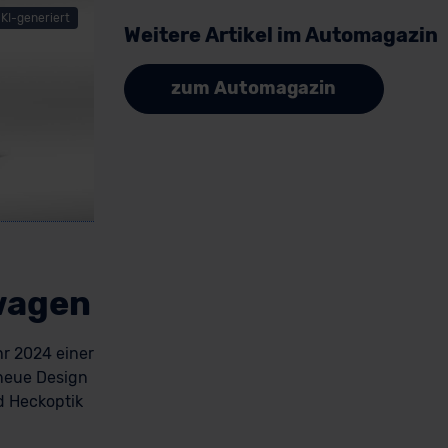
KI-generiert
Weitere Artikel im Automagazin
zum Automagazin
wagen
hr 2024 einer
neue Design
d Heckoptik