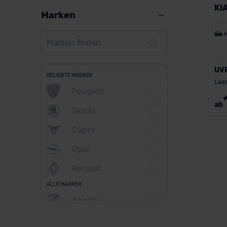
KI
Marken
UV
BELIEBTE MARKEN
Leas
Peugeot
ab
Skoda
Cupra
Opel
Renault
ALLE MARKEN
Abarth
Alfa Romeo