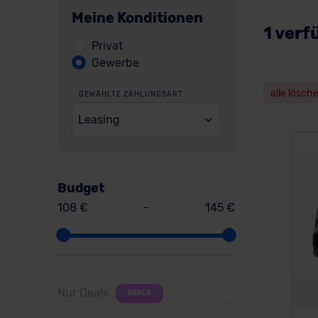
Meine Konditionen
1 verf
Privat
Gewerbe
alle lösch
GEWÄHLTE ZAHLUNGSART
Leasing
Budget
108 €
-
145 €
Nur Deals
DEALS