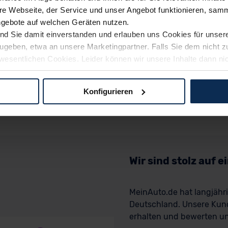
e Webseite, der Service und unser Angebot funktionieren, samm
ngebote auf welchen Geräten nutzen.
ind Sie damit einverstanden und erlauben uns Cookies für unse
rzugeben, etwa an unsere Marketingpartner. Falls Sie dem nicht
wesentlichen Cookies. Leider können wir unsere Inhalte dann ni
 dem Weg zu Ihrem Neuwagen unterstützen. Sie können die Einste
Konfigurieren
logien und Cookies gilt – soweit keine detaillierteren Angaben e
ger außerhalb der EU zu übermitteln oder dort verarbeiten zu la
rhalb der EU erfolgt, erfolgt dies ausschließlich auf der Grundl
 der EU-Kommission (Art. 45 Abs. 1 DSGVO), von Standarddate
n Sie hierzu Ihre Einwilligung freiwillig erteilen. Nähere Infor
Wir sind stolz auf 
 Sie über den Kontakt zu unserem Datenschutzbeauftragten un
MeinAuto.de hat langjäh
Deutschland. Unsere Kun
pressum
erhalten und bewerten uns