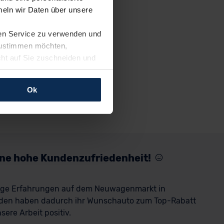
eln wir Daten über unsere
ren Service zu verwenden und
 zustimmen möchten,
cht auf Sie zuschneiden und
llungen jederzeit anpassen
Ok
rfolgen: Wir beabsichtigen
ssen. Soweit eine
age eines
nschutzklauseln (Art. 46
mationen zu den bestehenden
eine hohe Kundenzufriedenheit!
ter datenschutz@meinauto.de
rige Erfahrungen auf dem Neuwagenmarkt in
den haben dadurch ihr Wunschauto zum Top-Rabatt
ere Arbeit positiv.