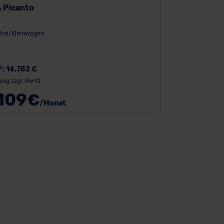
A Picanto
Mini/Kleinwagen
P:
14.782 €
ing zzgl. MwSt.
109
€
/Monat