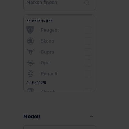
BELIEBTE MARKEN
Peugeot
Je
Skoda
Cupra
Opel
Ver
Renault
ALLE MARKEN
Abarth
Alfa Romeo
Alpine
Modell
Audi