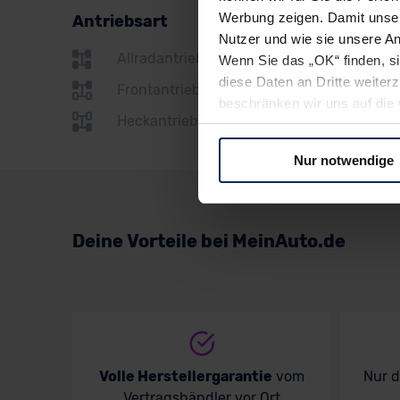
Renault
Werbung zeigen. Damit unser
Antriebsart
Seat
Nutzer und wie sie unsere A
Allradantrieb
Wenn Sie das „OK“ finden, s
Skoda
diese Daten an Dritte weite
Frontantrieb
Subaru
beschränken wir uns auf die 
Heckantrieb
Sie somit nicht perfekt auf
Suzuki
oder widerrufen.
Nur notwendige
Toyota
Für alle beschriebenen Techno
Volkswagen
nicht, diese Daten an Empfän
Übermittlung in ein Land auße
Deine Vorteile bei MeinAuto.de
Volvo
Angemessenheitsbeschlusses
Abs. 2 lit. c DSGVO) oder wen
Datenschutzklauseln können
anfordern.
Datenschutzerklärung
|
Im
Volle Herstellergarantie
vom
Nur 
Vertragshändler vor Ort