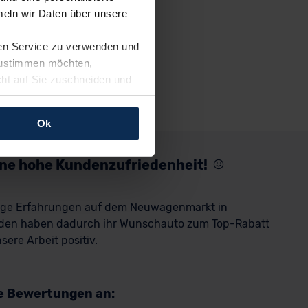
eln wir Daten über unsere
ren Service zu verwenden und
 zustimmen möchten,
cht auf Sie zuschneiden und
llungen jederzeit anpassen
Ok
rfolgen: Wir beabsichtigen
ssen. Soweit eine
eine hohe Kundenzufriedenheit!
age eines
nschutzklauseln (Art. 46
rige Erfahrungen auf dem Neuwagenmarkt in
mationen zu den bestehenden
den haben dadurch ihr Wunschauto zum Top-Rabatt
ter datenschutz@meinauto.de
ere Arbeit positiv.
re Bewertungen an: