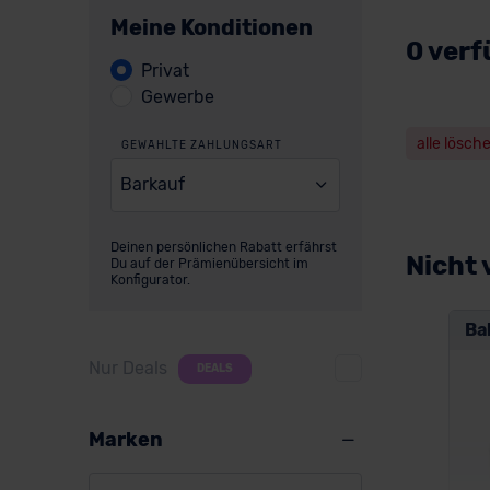
Meine Konditionen
0 verf
Privat
Gewerbe
alle lösch
GEWÄHLTE ZAHLUNGSART
Barkauf
Deinen persönlichen Rabatt erfährst
Nicht 
Du auf der Prämienübersicht im
Konfigurator.
Ba
Nur Deals
DEALS
Marken