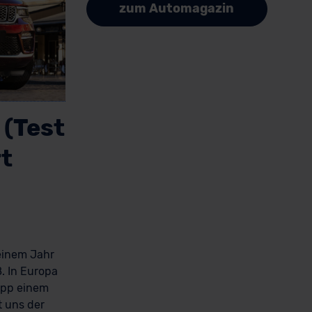
zum Automagazin
 (Test
rt
einem Jahr
. In Europa
app einem
t uns der