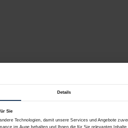
Details
für Sie
andere Technologien, damit unsere Services und Angebote zuverl
mance im Auge behalten und Ihnen die für Sie relevanten Inhalte 