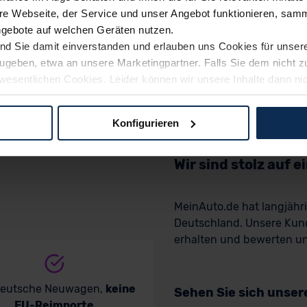
e Webseite, der Service und unser Angebot funktionieren, samm
ngebote auf welchen Geräten nutzen.
ind Sie damit einverstanden und erlauben uns Cookies für unse
rzugeben, etwa an unsere Marketingpartner. Falls Sie dem nicht
wesentlichen Cookies. Leider können wir unsere Inhalte dann ni
 dem Weg zu Ihrem Neuwagen unterstützen. Sie können die Einste
Konfigurieren
logien und Cookies gilt – soweit keine detaillierteren Angaben e
ger außerhalb der EU zu übermitteln oder dort verarbeiten zu la
Wir sind stolz auf 
rhalb der EU erfolgt, erfolgt dies ausschließlich auf der Grundl
 der EU-Kommission (Art. 45 Abs. 1 DSGVO), von Standarddate
MeinAuto.de hat langjäh
n Sie hierzu Ihre Einwilligung freiwillig erteilen. Nähere Infor
Deutschland. Unsere Kun
 Sie über den Kontakt zu unserem Datenschutzbeauftragten un
erhalten und bewerten uns
pressum
deutsche Neuwagen,
keine
Sehen Sie sich unse
EU-Reimporte