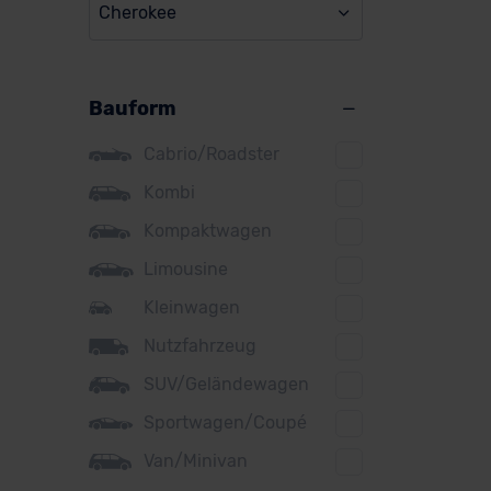
Cherokee
BMW
BYD
Bauform
Citroen
Cupra
Cabrio/Roadster
DS
Kombi
Kompaktwagen
Dacia
Limousine
Fiat
Kleinwagen
Ford
Nutzfahrzeug
Honda
SUV/Geländewagen
Hyundai
Sportwagen/Coupé
Jeep
Van/Minivan
KIA