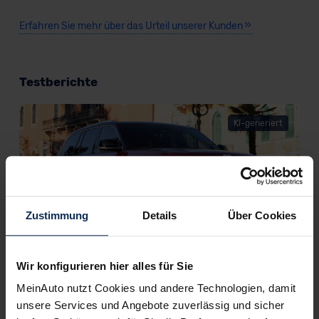
Erfahren Sie mehr über das Urteil unserer Kunden
Testberichte
KI-generiert
Zustimmung
Details
Über Cookies
Jeep Grand Cherokee (Test 2022): Wie gut
Wir konfigurieren hier alles für Sie
klettert Generation V mit dem Plug-in-
MeinAuto nutzt Cookies und andere Technologien, damit
Hybrid?
unsere Services und Angebote zuverlässig und sicher