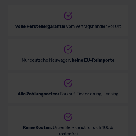
SUV/Geländewagen
Verkauf startet in Kürze
Volle Herstellergarantie
vom Vertragshändler vor Ort
Bald verfügbar
Nur deutsche Neuwagen,
keine EU-Reimporte
Alle Zahlungsarten:
Barkauf, Finanzierung, Leasing
Jaguar F-Pace Plug-in-Hybrid
Keine Kosten:
Unser Service ist für dich 100%
kostenfrei