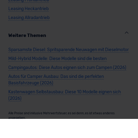
Leasing Heckantrieb
Leasing Allradantrieb
Weitere Themen
Sparsamste Diesel: Spritsparende Neuwagen mit Dieselmotor
Mild-Hybrid Modelle: Diese Modelle sind die besten
Campingautos: Diese Autos eignen sich zum Campen (2026)
Autos für Camper Ausbau: Das sind die perfekten
Basisfahrzeuge (2026)
Kastenwagen Selbstausbau: Diese 10 Modelle eignen sich
(2026)
Alle Preise sind inklusive Mehrwertsteuer, es sei denn, es ist etwas anderes
angegeben.
Die Informationen sind
unverbindlich
und können sich ändern. Es können zusätzliche
Einmalkosten anfallen. Die Rabatte beziehen sich auf den Listenpreis (UVP) des
Herstellers. Änderungen seitens des Herstellers sind kurzfristig möglich.