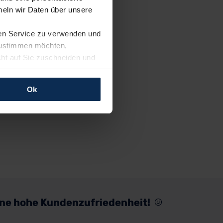
eln wir Daten über unsere
ren Service zu verwenden und
 zustimmen möchten,
cht auf Sie zuschneiden und
llungen jederzeit anpassen
Ok
rfolgen: Wir beabsichtigen
ssen. Soweit eine
age eines
nschutzklauseln (Art. 46
mationen zu den bestehenden
ter datenschutz@meinauto.de
eine hohe Kundenzufriedenheit!