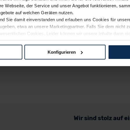
e Webseite, der Service und unser Angebot funktionieren, samm
ngebote auf welchen Geräten nutzen.
ind Sie damit einverstanden und erlauben uns Cookies für unse
rzugeben, etwa an unsere Marketingpartner. Falls Sie dem nicht
wesentlichen Cookies. Leider können wir unsere Inhalte dann ni
 dem Weg zu Ihrem Neuwagen unterstützen. Sie können die Einste
Konfigurieren
logien und Cookies gilt – soweit keine detaillierteren Angaben e
ger außerhalb der EU zu übermitteln oder dort verarbeiten zu la
rhalb der EU erfolgt, erfolgt dies ausschließlich auf der Grundl
 der EU-Kommission (Art. 45 Abs. 1 DSGVO), von Standarddate
n Sie hierzu Ihre Einwilligung freiwillig erteilen. Nähere Infor
 Sie über den Kontakt zu unserem Datenschutzbeauftragten un
Wir sind stolz auf 
pressum