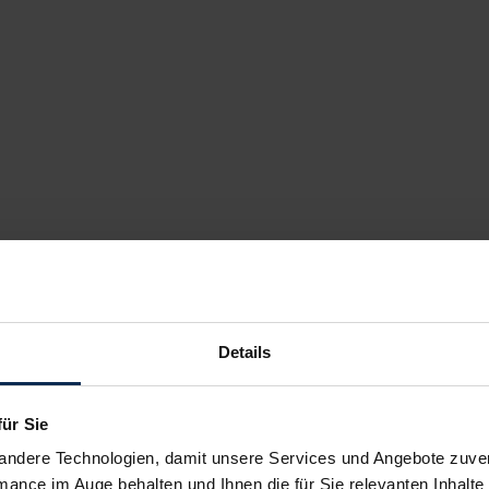
Details
für Sie
andere Technologien, damit unsere Services und Angebote zuverl
mance im Auge behalten und Ihnen die für Sie relevanten Inhalte 