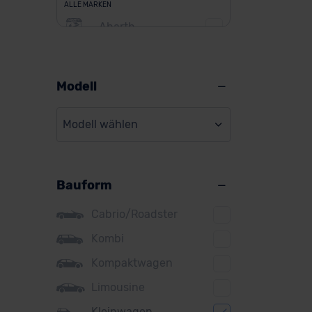
ALLE MARKEN
Abarth
Alfa Romeo
Alpine
Modell
Audi
Modell wählen
BMW
BYD
Bauform
Citroen
Cupra
Cabrio/Roadster
DS
Kombi
Kompaktwagen
Dacia
Limousine
Fiat
Kleinwagen