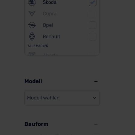
Skoda
Cupra
Opel
Renault
ALLE MARKEN
Abarth
Alfa Romeo
Alpine
Modell
Audi
Modell wählen
BMW
BYD
Bauform
Citroen