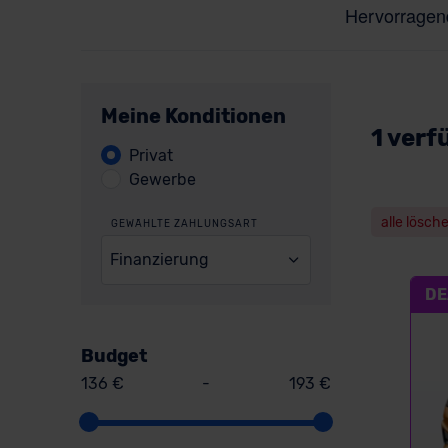
Meine Konditionen
1 verf
Privat
Gewerbe
alle lösch
GEWÄHLTE ZAHLUNGSART
Finanzierung
DE
Budget
136 €
-
193 €