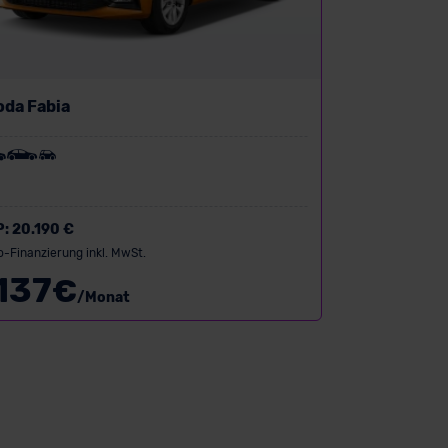
oda Fabia
P:
20.190 €
o-Finanzierung inkl. MwSt.
137
€
/Monat