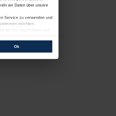
eln wir Daten über unsere
ren Service zu verwenden und
 zustimmen möchten,
cht auf Sie zuschneiden und
llungen jederzeit anpassen
Ok
rfolgen: Wir beabsichtigen
ssen. Soweit eine
age eines
nschutzklauseln (Art. 46
mationen zu den bestehenden
ter datenschutz@meinauto.de