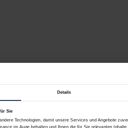
Details
für Sie
andere Technologien, damit unsere Services und Angebote zuverl
mance im Auge behalten und Ihnen die für Sie relevanten Inhalte 