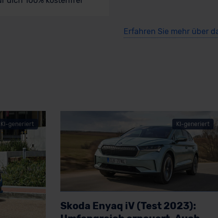
ür dich 100% kostenfrei
Erfahren Sie mehr über d
KI-generiert
KI-generiert
Skoda Enyaq iV (Test 2023):