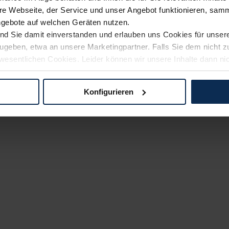
e Webseite, der Service und unser Angebot funktionieren, samm
ngebote auf welchen Geräten nutzen.
ind Sie damit einverstanden und erlauben uns Cookies für unse
rzugeben, etwa an unsere Marketingpartner. Falls Sie dem nicht
wesentlichen Cookies. Leider können wir unsere Inhalte dann ni
 dem Weg zu Ihrem Neuwagen unterstützen. Sie können die Einste
Konfigurieren
logien und Cookies gilt – soweit keine detaillierteren Angaben e
ger außerhalb der EU zu übermitteln oder dort verarbeiten zu la
rhalb der EU erfolgt, erfolgt dies ausschließlich auf der Grundl
 der EU-Kommission (Art. 45 Abs. 1 DSGVO), von Standarddate
n Sie hierzu Ihre Einwilligung freiwillig erteilen. Nähere Infor
 Sie über den Kontakt zu unserem Datenschutzbeauftragten un
pressum