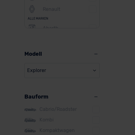
Renault
ALLE MARKEN
Abarth
Alfa Romeo
Alpine
Modell
Audi
Explorer
BMW
BYD
Bauform
Citroen
Cupra
Cabrio/Roadster
DS
Kombi
Kompaktwagen
Dacia