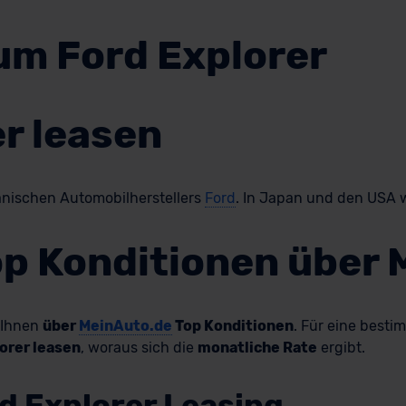
um Ford Explorer
r leasen
anischen Automobilherstellers
Ford
. In Japan und den USA 
op Konditionen über
 Ihnen
über
MeinAuto.de
Top Konditionen
. Für eine besti
orer leasen
, woraus sich die
monatliche Rate
ergibt.
rd Explorer Leasing