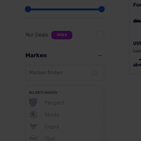
Fo
Nur Deals
DEALS
UV
Leas
Marken
ab
BELIEBTE MARKEN
Peugeot
Skoda
Cupra
Opel