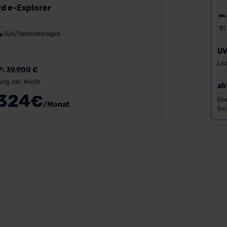
R
rd e-Explorer
SUV/Geländewagen
UV
Lea
P:
39.900 €
ing inkl. MwSt.
ab
324
€
Ene
/Monat
Emi