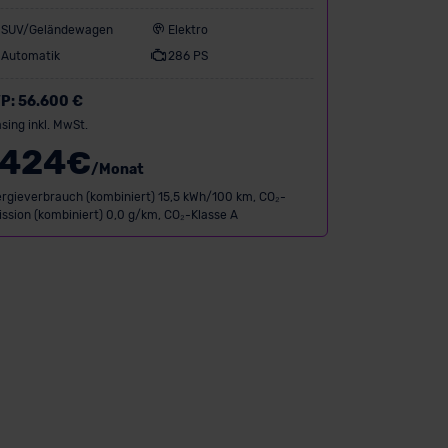
ange RWD
SUV/Geländewagen
Elektro
Automatik
286 PS
P:
56.600 €
sing inkl. MwSt.
424
€
/Monat
rgieverbrauch (kombiniert) 15,5 kWh/100 km, CO₂-
ssion (kombiniert) 0,0 g/km, CO₂-Klasse A