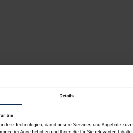
Details
für Sie
andere Technologien, damit unsere Services und Angebote zuverl
mance im Auge behalten und Ihnen die für Sie relevanten Inhalte 