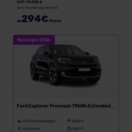
UVP:
39.900 €
Vario-Finanzierung inkl. MwSt.
294
€
ab
/Monat
Neuwagen DEAL
Ford Explorer Premium 79kWh Extended
Range RWD
SUV/Geländewagen
Elektro
Automatik
286 PS