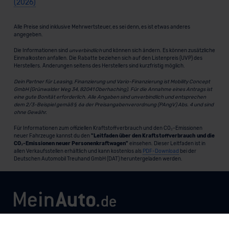
(2026)
Alle Preise sind inklusive Mehrwertsteuer, es sei denn, es ist etwas anderes
angegeben.
Die Informationen sind
unverbindlich
und können sich ändern. Es können zusätzliche
Einmalkosten anfallen. Die Rabatte beziehen sich auf den Listenpreis (UVP) des
Herstellers. Änderungen seitens des Herstellers sind kurzfristig möglich.
Dein Partner für Leasing, Finanzierung und Vario-Finanzierung ist Mobility Concept
GmbH (Grünwalder Weg 34, 82041 Oberhaching). Für die Annahme eines Antrags ist
eine gute Bonität erforderlich. Alle Angaben sind unverbindlich und entsprechen
dem 2/3-Beispiel gemäß § 6a der Preisangabenverordnung (PAngV) Abs. 4 und sind
ohne Gewähr.
Für Informationen zum offiziellen Kraftstoffverbrauch und den CO₂-Emissionen
neuer Fahrzeuge kannst du den
"Leitfaden über den Kraftstoffverbrauch und die
CO₂-Emissionen neuer Personenkraftwagen"
einsehen. Dieser Leitfaden ist in
allen Verkaufsstellen erhältlich und kann kostenlos als
PDF-Download
bei der
Deutschen Automobil Treuhand GmbH (DAT) heruntergeladen werden.
MeinAuto.de
ist eine 2007 gegründete, digitale Plattform, die