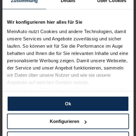
Zustimmung
Details
Über Cookies
Nur deutsche Neuwagen,
keine EU-Reimporte
Wir konfigurieren hier alles für Sie
MeinAuto nutzt Cookies und andere Technologien, damit
unsere Services und Angebote zuverlässig und sicher
laufen. So können wir für Sie die Performance im Auge
Alle Zahlungsarten:
Barkauf, Finanzierung, Leasing
behalten und Ihnen die für Sie relevanten Inhalte und eine
personalisierte Werbung zeigen. Damit unsere Webseite,
der Service und unser Angebot funktionieren, sammeln
wir Daten über unsere Nutzer und wie sie unsere
Angebote auf welchen Geräten nutzen.
Keine Kosten:
Unser Service ist für dich 100%
kostenfrei
Wenn Sie das „OK“ finden, sind Sie damit einverstanden
und erlauben uns Cookies für unseren Service zu
Ok
verwenden und diese Daten an Dritte weiterzugeben,
etwa an unsere Marketingpartner. Falls Sie dem nicht
zustimmen möchten, beschränken wir uns auf die
Wir sind stolz auf eine hohe
Konfigurieren
Kundenzufriedenheit!
wesentlichen Cookies. Leider können wir unsere Inhalte
dann nicht auf Sie zuschneiden und Sie somit nicht