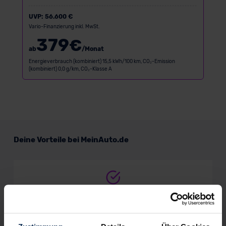
UVP:
56.600 €
Vario-Finanzierung inkl. MwSt.
379
€
ab
/Monat
Energieverbrauch (kombiniert) 15,5 kWh/100 km, CO₂-Emission
(kombiniert) 0,0 g/km, CO₂-Klasse A
Deine Vorteile bei MeinAuto.de
Volle Herstellergarantie
vom Vertragshändler vor Ort