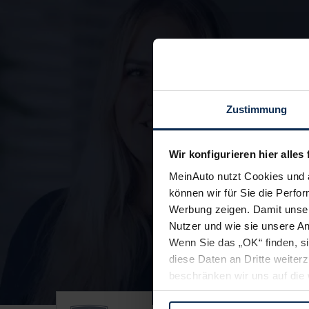
Zustimmung
Wir konfigurieren hier alles 
MeinAuto nutzt Cookies und 
können wir für Sie die Perfor
Werbung zeigen. Damit unser
Nutzer und wie sie unsere A
Wenn Sie das „OK“ finden, s
Unsere Top Marken
diese Daten an Dritte weite
beschränken wir uns auf die 
Sie somit nicht perfekt auf
oder widerrufen.