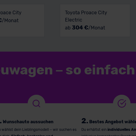
roace City
Toyota Proace City
€
Electric
/Monat
304 €
ab
/Monat
euwagen
–
so einfach
.
2.
Wunschauto aussuchen
Bestes Angebot wähl
 wählst dein Lieblingsmodell – wir suchen es
Du erhältst ein
individuelles A