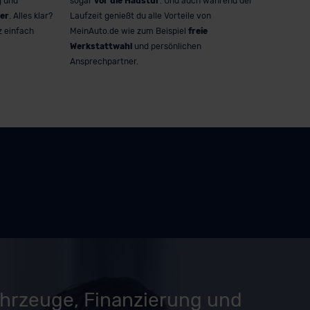
g und
sogar
vor die Haustür
. Und auch während der
er
. Alles klar?
Laufzeit genießt du alle Vorteile von
z einfach
MeinAuto.de wie zum Beispiel
freie
Werkstattwahl
und persönlichen
Ansprechpartner.
ahrzeuge, Finanzierung und