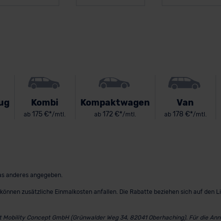
ug
Kombi
Kompaktwagen
Van
175 €*
172 €*
178 €*
ab
/mtl.
ab
/mtl.
ab
/mtl.
twas anderes angegeben.
können zusätzliche Einmalkosten anfallen. Die Rabatte beziehen sich auf den L
st Mobility Concept GmbH (Grünwalder Weg 34, 82041 Oberhaching). Für die Annah