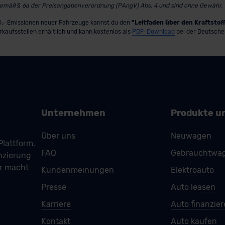
gemäß § 6a der Preisangabenverordnung (PAngV) Abs. 4 und sind ohne Gewähr.
 CO₂-Emissionen neuer Fahrzeuge kannst du den
"Leitfaden über den Kraftsto
erkaufsstellen erhältlich und kann kostenlos als
PDF-Download
bei der Deutsche
Unternehmen
Produkte u
Über uns
Neuwagen
Plattform,
FAQ
Gebrauchtwa
nzierung
ar macht
Kundenmeinungen
Elektroauto
Presse
Auto leasen
Karriere
Auto finanzie
Kontakt
Auto kaufen