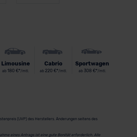
Limousine
Cabrio
Sportwagen
180 €*
220 €*
308 €*
ab
/mtl.
ab
/mtl.
ab
/mtl.
istenpreis (UVP) des Herstellers. Änderungen seitens des
me eines Antrags ist eine gute Bonität erforderlich. Alle