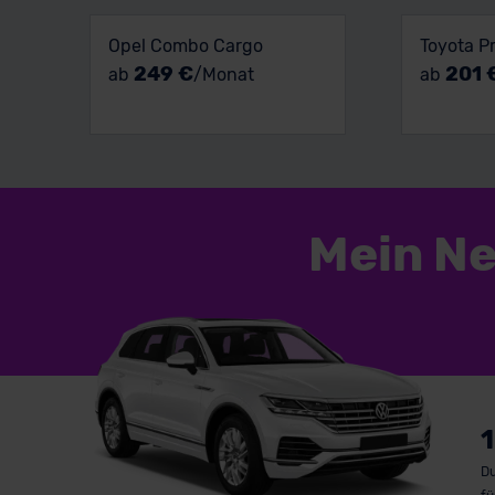
Opel Combo Cargo
Toyota P
249 €
201 
ab
/Monat
ab
Mein N
1
Du