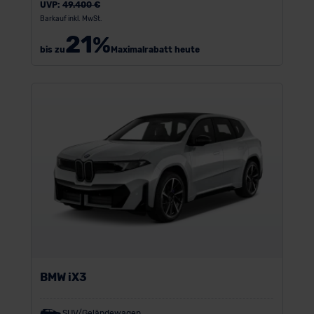
UVP:
49.400 €
Barkauf inkl. MwSt.
21
%
bis zu
Maximalrabatt heute
BMW iX3
SUV/Geländewagen