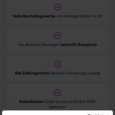
Volle Herstellergarantie
vom Vertragshändler vor Ort
Nur deutsche Neuwagen,
keine EU-Reimporte
Alle Zahlungsarten:
Barkauf, Finanzierung, Leasing
Keine Kosten:
Unser Service ist für dich 100%
kostenfrei