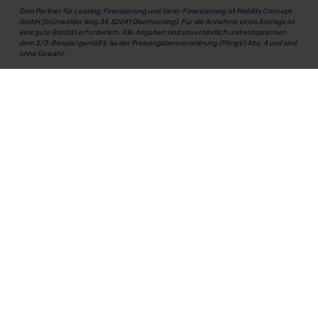
Dein Partner für Leasing, Finanzierung und Vario-Finanzierung ist Mobility Concept
GmbH (Grünwalder Weg 34, 82041 Oberhaching). Für die Annahme eines Antrags ist
eine gute Bonität erforderlich. Alle Angaben sind unverbindlich und entsprechen
dem 2/3-Beispiel gemäß § 6a der Preisangabenverordnung (PAngV) Abs. 4 und sind
ohne Gewähr.
Für Informationen zum offiziellen Kraftstoffverbrauch und den CO₂-Emissionen
neuer Fahrzeuge kannst du den
"Leitfaden über den Kraftstoffverbrauch und die
CO₂-Emissionen neuer Personenkraftwagen"
einsehen. Dieser Leitfaden ist in
allen Verkaufsstellen erhältlich und kann kostenlos als
PDF-Download
bei der
Deutschen Automobil Treuhand GmbH (DAT) heruntergeladen werden.
MeinAuto.de
ist eine 2007 gegründete, digitale Plattform, die
Neu- und Gebrauchtwagen als Leasing, Finanzierung oder
zum Kauf anbietet, transparent vergleichbar macht und
markenunabhängig berät.
Unternehmen