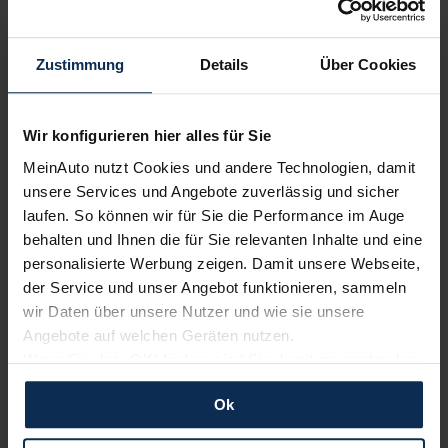
Zustimmung
Details
Über Cookies
Wir sind stolz auf eine hohe
Kundenzufriedenheit!
Wir konfigurieren hier alles für Sie
MeinAuto.de hat langjährige Erfahrungen auf dem
Neuwagenmarkt in Deutschland. Unsere Kunden haben
MeinAuto nutzt Cookies und andere Technologien, damit
dadurch ihr Wunschauto zum Top-Rabatt erhalten und
unsere Services und Angebote zuverlässig und sicher
bewerten unsere Arbeit positiv.
laufen. So können wir für Sie die Performance im Auge
behalten und Ihnen die für Sie relevanten Inhalte und eine
personalisierte Werbung zeigen. Damit unsere Webseite,
Sehen Sie sich unsere Bewertungen an:
der Service und unser Angebot funktionieren, sammeln
wir Daten über unsere Nutzer und wie sie unsere
Angebote auf welchen Geräten nutzen.
Wenn Sie das „OK“ finden, sind Sie damit einverstanden
und erlauben uns Cookies für unseren Service zu
Ok
verwenden und diese Daten an Dritte weiterzugeben,
etwa an unsere Marketingpartner. Falls Sie dem nicht