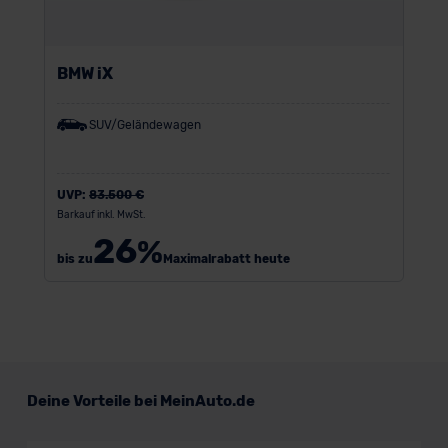
BMW iX
SUV/Geländewagen
UVP:
83.500 €
Barkauf inkl. MwSt.
26
%
bis zu
Maximalrabatt heute
Deine Vorteile bei MeinAuto.de