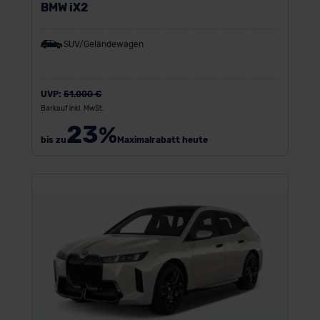
BMW iX2
SUV/Geländewagen
UVP:
51.000 €
Barkauf inkl. MwSt.
23
%
bis zu
Maximalrabatt heute