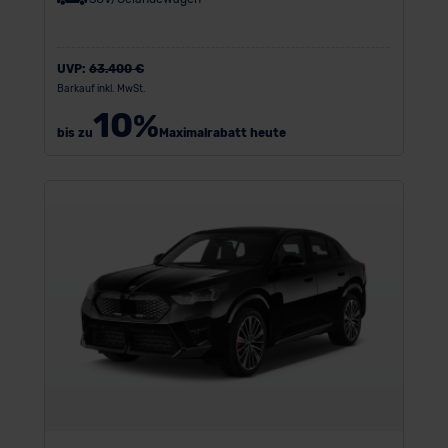
UVP:
63.400 €
Barkauf inkl. MwSt.
10
%
bis zu
Maximalrabatt heute