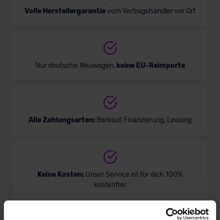
Volle Herstellergarantie
vom Vertragshändler vor Ort
Nur deutsche Neuwagen,
keine EU-Reimporte
Alle Zahlungsarten:
Barkauf, Finanzierung, Leasing
Keine Kosten:
Unser Service ist für dich 100%
kostenfrei