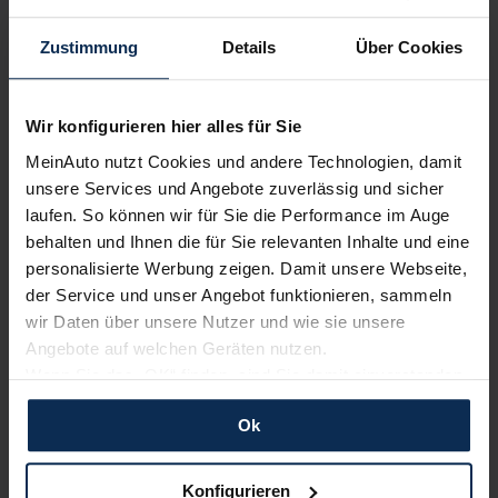
Wir sind stolz auf eine hohe
Zustimmung
Details
Über Cookies
Kundenzufriedenheit!
MeinAuto.de hat langjährige Erfahrungen auf dem
Wir konfigurieren hier alles für Sie
Neuwagenmarkt in Deutschland. Unsere Kunden haben
dadurch ihr Wunschauto zum Top-Rabatt erhalten und
MeinAuto nutzt Cookies und andere Technologien, damit
bewerten unsere Arbeit positiv.
unsere Services und Angebote zuverlässig und sicher
laufen. So können wir für Sie die Performance im Auge
behalten und Ihnen die für Sie relevanten Inhalte und eine
Sehen Sie sich unsere Bewertungen an:
personalisierte Werbung zeigen. Damit unsere Webseite,
der Service und unser Angebot funktionieren, sammeln
wir Daten über unsere Nutzer und wie sie unsere
Angebote auf welchen Geräten nutzen.
Wenn Sie das „OK“ finden, sind Sie damit einverstanden
und erlauben uns Cookies für unseren Service zu
Ok
verwenden und diese Daten an Dritte weiterzugeben,
etwa an unsere Marketingpartner. Falls Sie dem nicht
Erfahren Sie mehr über das Urteil unserer Kunden
zustimmen möchten, beschränken wir uns auf die
Konfigurieren