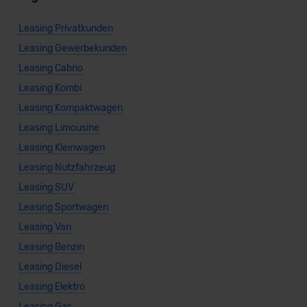
datenschutz@meinauto.de anfordern.
Leasing Privatkunden
Datenschutzerklärung
|
Impressum
Leasing Gewerbekunden
Leasing Cabrio
Leasing Kombi
Leasing Kompaktwagen
Leasing Limousine
Leasing Kleinwagen
Leasing Nutzfahrzeug
Leasing SUV
Leasing Sportwagen
Leasing Van
Leasing Benzin
Leasing Diesel
Leasing Elektro
Leasing Gas