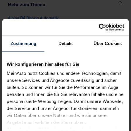
Mehr zum Thema
Alpina B4 Benzin Automatik
Alternativen Themen
Zustimmung
Details
Über Cookies
Alpina B4 Cabrio
Alpina B4 Sportwagen
Wir konfigurieren hier alles für Sie
Alpina B4 kaufen
MeinAuto nutzt Cookies und andere Technologien, damit
Alpina B4 Vario-Finanzierung
unsere Services und Angebote zuverlässig und sicher
Alpina B4 Leasing
laufen. So können wir für Sie die Performance im Auge
Alpina B4 Benzin
behalten und Ihnen die für Sie relevanten Inhalte und eine
Alpina B4 Heckantrieb
personalisierte Werbung zeigen. Damit unsere Webseite,
Alpina B4 Allradantrieb
der Service und unser Angebot funktionieren, sammeln
wir Daten über unsere Nutzer und wie sie unsere
Angebote auf welchen Geräten nutzen.
Wenn Sie das „OK“ finden, sind Sie damit einverstanden