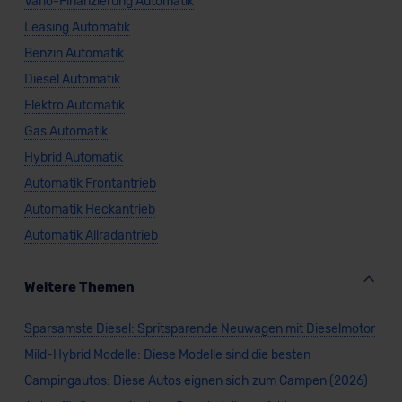
Vario-Finanzierung Automatik
Standarddatenschutzklauseln (Art. 46 Abs. 2 lit. c
DSGVO) oder wenn Sie hierzu Ihre Einwilligung freiwillig
Leasing Automatik
erteilen. Nähere Informationen zu den bestehenden
Benzin Automatik
Datenschutzklauseln können Sie über den Kontakt zu
Diesel Automatik
unserem Datenschutzbeauftragten unter
Elektro Automatik
datenschutz@meinauto.de anfordern.
Gas Automatik
Datenschutzerklärung
|
Impressum
Hybrid Automatik
Automatik Frontantrieb
Automatik Heckantrieb
Automatik Allradantrieb
Weitere Themen
Sparsamste Diesel: Spritsparende Neuwagen mit Dieselmotor
Mild-Hybrid Modelle: Diese Modelle sind die besten
Campingautos: Diese Autos eignen sich zum Campen (2026)