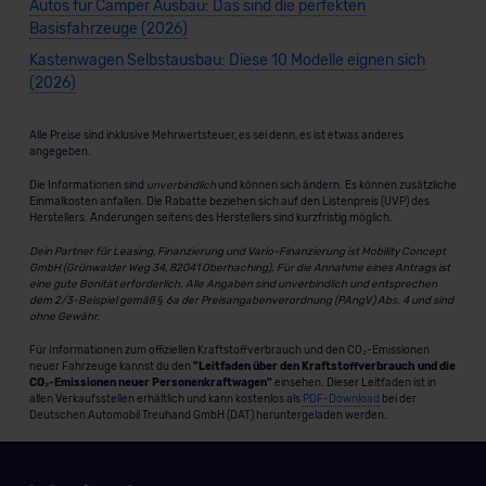
Autos für Camper Ausbau: Das sind die perfekten
Basisfahrzeuge (2026)
Kastenwagen Selbstausbau: Diese 10 Modelle eignen sich
(2026)
Alle Preise sind inklusive Mehrwertsteuer, es sei denn, es ist etwas anderes
angegeben.
Die Informationen sind
unverbindlich
und können sich ändern. Es können zusätzliche
Einmalkosten anfallen. Die Rabatte beziehen sich auf den Listenpreis (UVP) des
Herstellers. Änderungen seitens des Herstellers sind kurzfristig möglich.
Dein Partner für Leasing, Finanzierung und Vario-Finanzierung ist Mobility Concept
GmbH (Grünwalder Weg 34, 82041 Oberhaching). Für die Annahme eines Antrags ist
eine gute Bonität erforderlich. Alle Angaben sind unverbindlich und entsprechen
dem 2/3-Beispiel gemäß § 6a der Preisangabenverordnung (PAngV) Abs. 4 und sind
ohne Gewähr.
Für Informationen zum offiziellen Kraftstoffverbrauch und den CO₂-Emissionen
neuer Fahrzeuge kannst du den
"Leitfaden über den Kraftstoffverbrauch und die
CO₂-Emissionen neuer Personenkraftwagen"
einsehen. Dieser Leitfaden ist in
allen Verkaufsstellen erhältlich und kann kostenlos als
PDF-Download
bei der
Deutschen Automobil Treuhand GmbH (DAT) heruntergeladen werden.