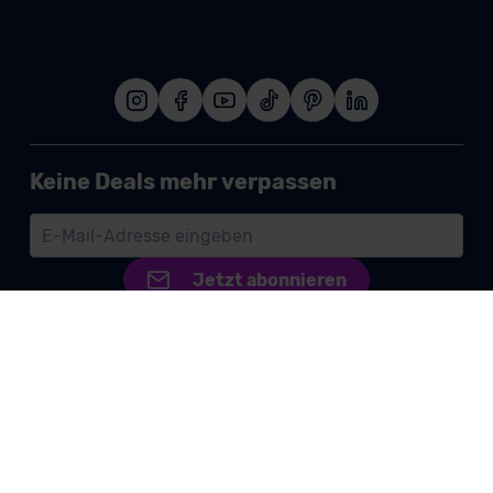
Keine Deals mehr verpassen
Jetzt abonnieren
Der Erhalt der Deal-Alarm-Mail ist kostenlos und unverbindlich. Eine
Abmeldung ist über den Link am Ende jeder Deal-Alarm-Mail möglich.
Informationen dazu, wie deine personenbezogenen Daten verarbeitet
werden, findest du in unserer
Datenschutzrichtlinie
.
Impressum
AGB
Datenschutz
Widerruf