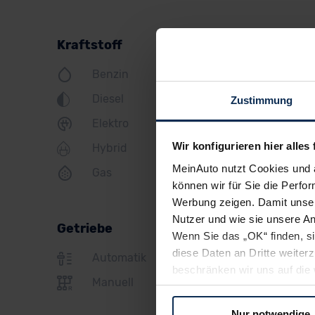
Land Rover
Kraftstoff
Lexus
Benzin
MINI
Diesel
Zustimmung
Mazda
Elektro
Mercedes
Wir konfigurieren hier alles 
Hybrid
Mitsubishi
MeinAuto nutzt Cookies und 
Gas
Nissan
können wir für Sie die Perfor
Werbung zeigen. Damit unser
Opel
Nutzer und wie sie unsere A
Getriebe
Peugeot
Wenn Sie das „OK“ finden, s
diese Daten an Dritte weite
Automatik
Polestar
beschränken wir uns auf die 
Manuell
Sie somit nicht perfekt auf
Porsche
oder widerrufen.
Nur notwendige