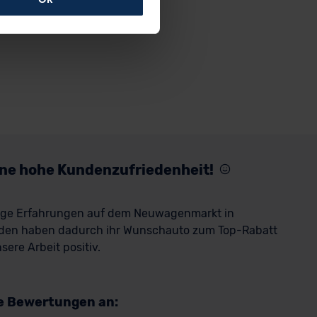
rfolgen: Wir beabsichtigen
ssen. Soweit eine
age eines
nschutzklauseln (Art. 46
mationen zu den bestehenden
ter datenschutz@meinauto.de
eine hohe Kundenzufriedenheit!
rige Erfahrungen auf dem Neuwagenmarkt in
den haben dadurch ihr Wunschauto zum Top-Rabatt
ere Arbeit positiv.
re Bewertungen an: