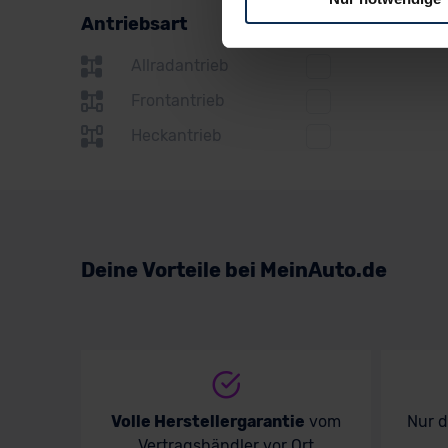
Renault
Antriebsart
Für alle beschriebenen Techno
Seat
nicht, diese Daten an Empfän
Allradantrieb
Skoda
Übermittlung in ein Land auße
Frontantrieb
Angemessenheitsbeschlusses
Subaru
Abs. 2 lit. c DSGVO) oder wen
Heckantrieb
Datenschutzklauseln können
Suzuki
anfordern.
Toyota
Datenschutzerklärung
|
Im
Volkswagen
Deine Vorteile bei MeinAuto.de
Volvo
Volle Herstellergarantie
vom
Nur 
Vertragshändler vor Ort