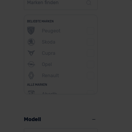
BELIEBTE MARKEN
Peugeot
Vo
Skoda
Cupra
Opel
Ver
Renault
ALLE MARKEN
Abarth
Alfa Romeo
Alpine
Modell
Audi