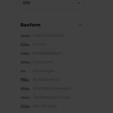
S90
BMW
BYD
Bauform
Citroen
Cupra
Cabrio/Roadster
DS
Kombi
Kompaktwagen
Dacia
Limousine
Fiat
Kleinwagen
Ford
Nutzfahrzeug
Honda
SUV/Geländewagen
Hyundai
Sportwagen/Coupé
Jeep
Van/Minivan
KIA