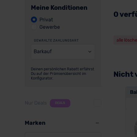
Meine Konditionen
0 verf
Privat
Gewerbe
alle lösch
GEWÄHLTE ZAHLUNGSART
Barkauf
Deinen persönlichen Rabatt erfährst
Nicht 
Du auf der Prämienübersicht im
Konfigurator.
Ba
Nur Deals
DEALS
Marken