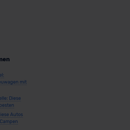
men
l:
euwagen mit
lle: Diese
 besten
iese Autos
m Campen