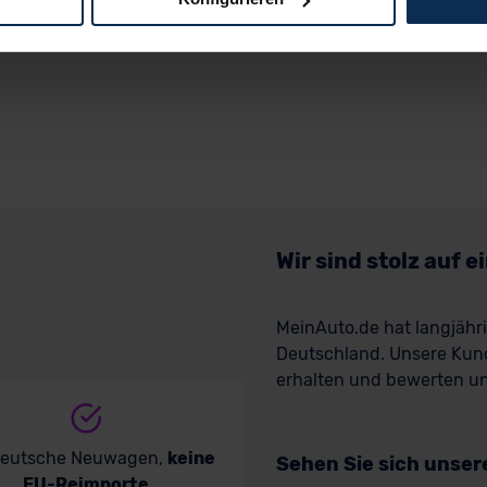
logien und Cookies gilt – soweit keine detaillierteren Angaben e
ger außerhalb der EU zu übermitteln oder dort verarbeiten zu la
rhalb der EU erfolgt, erfolgt dies ausschließlich auf der Grundl
 der EU-Kommission (Art. 45 Abs. 1 DSGVO), von Standarddate
n Sie hierzu Ihre Einwilligung freiwillig erteilen. Nähere Infor
 Sie über den Kontakt zu unserem Datenschutzbeauftragten un
pressum
Wir sind stolz auf 
MeinAuto.de hat langjäh
Deutschland. Unsere Kun
erhalten und bewerten uns
deutsche Neuwagen,
keine
Sehen Sie sich unse
EU-Reimporte