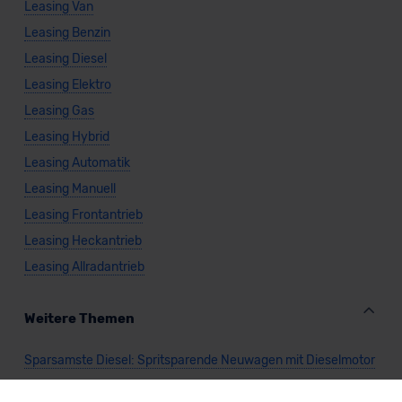
Leasing Van
Leasing Benzin
Leasing Diesel
Leasing Elektro
Leasing Gas
Leasing Hybrid
Leasing Automatik
Leasing Manuell
Leasing Frontantrieb
Leasing Heckantrieb
Leasing Allradantrieb
Weitere Themen
Sparsamste Diesel: Spritsparende Neuwagen mit Dieselmotor
Mild-Hybrid Modelle: Diese Modelle sind die besten