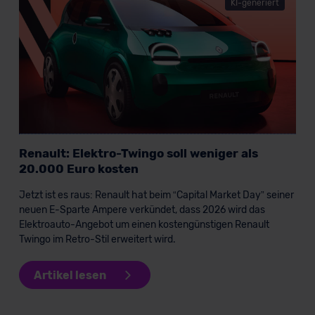
KI-generiert
der EU erfolgt, erfolgt dies ausschließlich auf der
Grundlage eines Angemessenheitsbeschlusses der EU-
Kommission (Art. 45 Abs. 1 DSGVO), von
Standarddatenschutzklauseln (Art. 46 Abs. 2 lit. c
DSGVO) oder wenn Sie hierzu Ihre Einwilligung freiwillig
erteilen. Nähere Informationen zu den bestehenden
Datenschutzklauseln können Sie über den Kontakt zu
unserem Datenschutzbeauftragten unter
datenschutz@meinauto.de anfordern.
Renault: Elektro-Twingo soll weniger als
20.000 Euro kosten
Datenschutzerklärung
|
Impressum
Jetzt ist es raus: Renault hat beim “Capital Market Day” seiner
neuen E-Sparte Ampere verkündet, dass 2026 wird das
Elektroauto-Angebot um einen kostengünstigen Renault
Twingo im Retro-Stil erweitert wird.
Artikel lesen