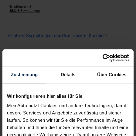
Erfahren Sie mehr über das Urteil unserer Kunden
Testberichte
Zustimmung
Details
Über Cookies
KI-generiert
Wir konfigurieren hier alles für Sie
MeinAuto nutzt Cookies und andere Technologien, damit
unsere Services und Angebote zuverlässig und sicher
laufen. So können wir für Sie die Performance im Auge
behalten und Ihnen die für Sie relevanten Inhalte und eine
personalisierte Werbung zeigen. Damit unsere Webseite,