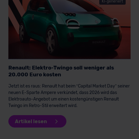
lassen. Soweit eine Übermittlung in ein Land außerhalb
KI-generiert
der EU erfolgt, erfolgt dies ausschließlich auf der
Grundlage eines Angemessenheitsbeschlusses der EU-
Kommission (Art. 45 Abs. 1 DSGVO), von
Standarddatenschutzklauseln (Art. 46 Abs. 2 lit. c
DSGVO) oder wenn Sie hierzu Ihre Einwilligung freiwillig
erteilen. Nähere Informationen zu den bestehenden
Datenschutzklauseln können Sie über den Kontakt zu
unserem Datenschutzbeauftragten unter
Renault: Elektro-Twingo soll weniger als
datenschutz@meinauto.de anfordern.
20.000 Euro kosten
Datenschutzerklärung
|
Impressum
Jetzt ist es raus: Renault hat beim “Capital Market Day” seiner
neuen E-Sparte Ampere verkündet, dass 2026 wird das
Elektroauto-Angebot um einen kostengünstigen Renault
Twingo im Retro-Stil erweitert wird.
Artikel lesen