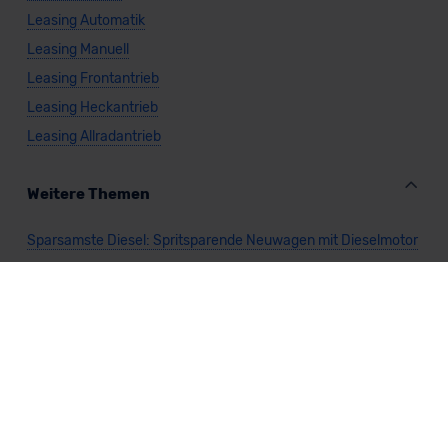
Leasing Automatik
Leasing Manuell
Leasing Frontantrieb
Leasing Heckantrieb
Leasing Allradantrieb
Weitere Themen
Sparsamste Diesel: Spritsparende Neuwagen mit Dieselmotor
Mild-Hybrid Modelle: Diese Modelle sind die besten
Campingautos: Diese Autos eignen sich zum Campen (2026)
Autos für Camper Ausbau: Das sind die perfekten
Basisfahrzeuge (2026)
Kastenwagen Selbstausbau: Diese 10 Modelle eignen sich
(2026)
Alle Preise sind inklusive Mehrwertsteuer, es sei denn, es ist etwas anderes