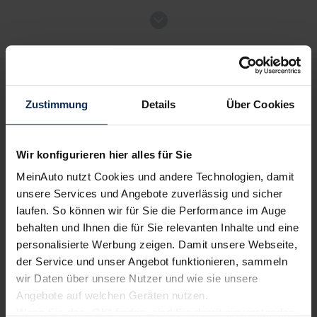
Renault Master Kombi
Nutzfahrzeug
Deine Vorteile bei MeinAuto.de
Zustimmung
Details
Über Cookies
Verkauf startet in Kürze
Wir konfigurieren hier alles für Sie
Volle Herstellergarantie
vom Vertragshändler vor Ort
Bald verfügbar
MeinAuto nutzt Cookies und andere Technologien, damit
unsere Services und Angebote zuverlässig und sicher
laufen. So können wir für Sie die Performance im Auge
behalten und Ihnen die für Sie relevanten Inhalte und eine
Nur deutsche Neuwagen,
keine EU-Reimporte
personalisierte Werbung zeigen. Damit unsere Webseite,
der Service und unser Angebot funktionieren, sammeln
wir Daten über unsere Nutzer und wie sie unsere
Angebote auf welchen Geräten nutzen.
Wenn Sie das „OK“ finden, sind Sie damit einverstanden