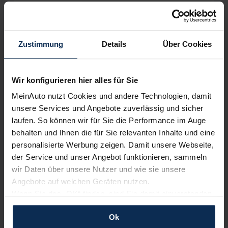
kostenfrei
Zustimmung
Details
Über Cookies
Wir sind stolz auf eine hohe
Kundenzufriedenheit!
Wir konfigurieren hier alles für Sie
MeinAuto.de hat langjährige Erfahrungen auf dem
MeinAuto nutzt Cookies und andere Technologien, damit
Neuwagenmarkt in Deutschland. Unsere Kunden haben
unsere Services und Angebote zuverlässig und sicher
dadurch ihr Wunschauto zum Top-Rabatt erhalten und
laufen. So können wir für Sie die Performance im Auge
bewerten unsere Arbeit positiv.
behalten und Ihnen die für Sie relevanten Inhalte und eine
personalisierte Werbung zeigen. Damit unsere Webseite,
der Service und unser Angebot funktionieren, sammeln
Sehen Sie sich unsere Bewertungen an:
wir Daten über unsere Nutzer und wie sie unsere
Angebote auf welchen Geräten nutzen.
Wenn Sie das „OK“ finden, sind Sie damit einverstanden
und erlauben uns Cookies für unseren Service zu
Ok
verwenden und diese Daten an Dritte weiterzugeben,