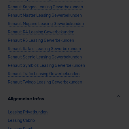
Datenschutzklauseln können Sie über den Kontakt zu
Renault Kangoo Leasing Gewerbekunden
unserem Datenschutzbeauftragten unter
Renault Master Leasing Gewerbekunden
datenschutz@meinauto.de anfordern.
Renault Megane Leasing Gewerbekunden
Datenschutzerklärung
|
Impressum
Renault R4 Leasing Gewerbekunden
Renault R5 Leasing Gewerbekunden
Renault Rafale Leasing Gewerbekunden
Renault Scenic Leasing Gewerbekunden
Renault Symbioz Leasing Gewerbekunden
Renault Trafic Leasing Gewerbekunden
Renault Twingo Leasing Gewerbekunden
Allgemeine Infos
Leasing Privatkunden
Leasing Cabrio
Leasing Kombi