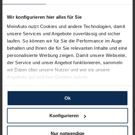
Wir konfigurieren hier alles für Sie
MeinAuto nutzt Cookies und andere Technologien, damit
unsere Services und Angebote zuverlässig und sicher
laufen. So können wir für Sie die Performance im Auge
behalten und Ihnen die für Sie relevanten Inhalte und eine
personalisierte Werbung zeigen. Damit unsere Webseite,
der Service und unser Angebot funktionieren, sammeln
wir Daten über unsere Nutzer und wie sie unsere
Angebote auf welchen Geräten nutzen.
Wenn Sie das „OK“ finden, sind Sie damit einverstanden
und erlauben uns Cookies für unseren Service zu
Porsche Cayenne Coupé Plug-In-Hybrid
Ok
verwenden und diese Daten an Dritte weiterzugeben,
etwa an unsere Marketingpartner. Falls Sie dem nicht
zustimmen möchten, beschränken wir uns auf die
SUV/Geländewagen
Konfigurieren
wesentlichen Cookies. Leider können wir unsere Inhalte
dann nicht auf Sie zuschneiden und Sie somit nicht
Nur notwendige
UVP:
100.673 €
perfekt auf dem Weg zu Ihrem Neuwagen unterstützen.