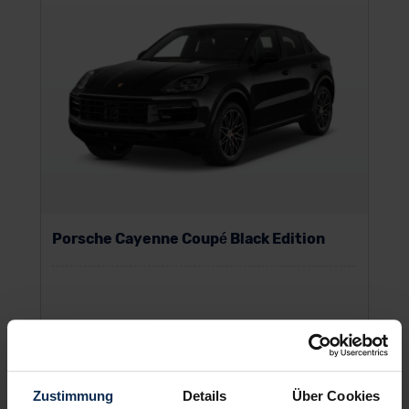
Porsche Cayenne Coupé Black Edition
UVP:
99.328 €
Leasing zzgl. MwSt.
1.013
€
Zustimmung
Details
Über Cookies
ab
/Monat