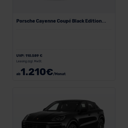
Porsche Cayenne Coupé Black Edition
Plug-in-Hybrid
UVP:
110.589 €
Leasing zzgl. MwSt.
1.210
€
ab
/Monat