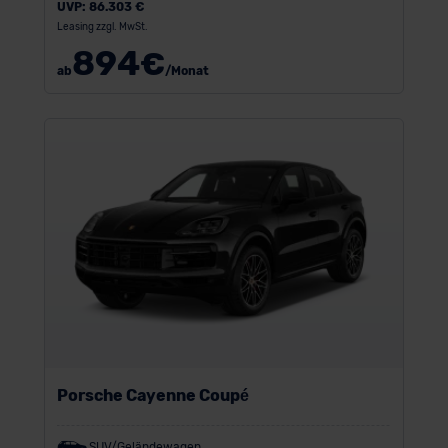
UVP:
86.303 €
Leasing zzgl. MwSt.
894
€
ab
/Monat
Porsche Cayenne Coupé
SUV/Geländewagen