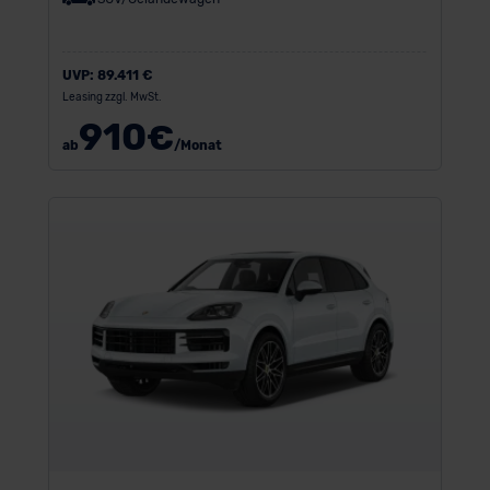
UVP:
89.411 €
Leasing zzgl. MwSt.
910
€
ab
/Monat