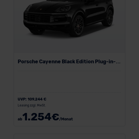
Porsche Cayenne Black Edition Plug-in-
Hybrid
UVP:
109.244 €
Leasing zzgl. MwSt.
1.254
€
ab
/Monat