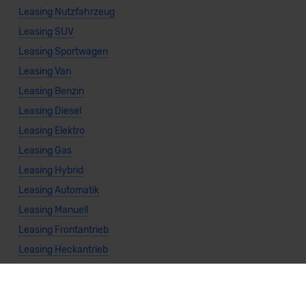
Leasing Nutzfahrzeug
Leasing SUV
Leasing Sportwagen
Leasing Van
Leasing Benzin
Leasing Diesel
Leasing Elektro
Leasing Gas
Leasing Hybrid
Leasing Automatik
Leasing Manuell
Leasing Frontantrieb
Leasing Heckantrieb
Leasing Allradantrieb