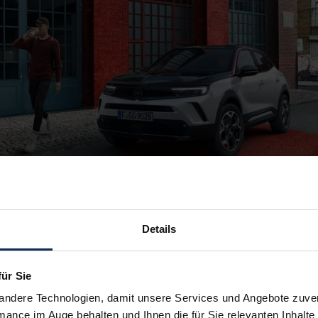
Details
ner, athletischer, aufregender & mark
für Sie
andere Technologien, damit unsere Services und Angebote zuverl
 Mokka ist eine Neuorientierung: mit der ursprünglichen Be
mance im Auge behalten und Ihnen die für Sie relevanten Inhalte 