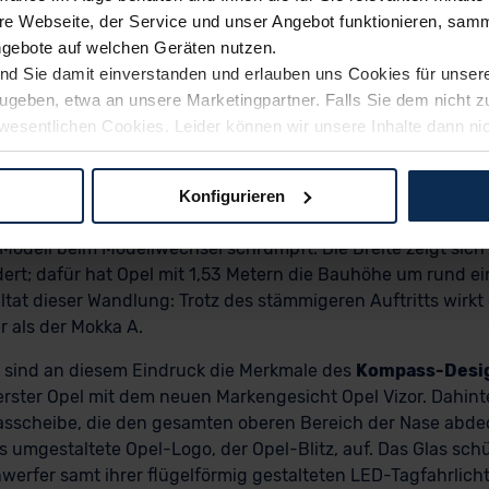
zung X entfällt. Die ersten Modelle werden Anfang 2021 au
e Webseite, der Service und unser Angebot funktionieren, samm
n Plattform, mit frischen Motoren– sowie Assistenz-Technolo
ngebote auf welchen Geräten nutzen.
Optik. Wer sich neu orientiert, sollte natürlich wissen, wohi
ind Sie damit einverstanden und erlauben uns Cookies für unse
 gelegen. Bei Opel ist es die neue Kompass-Designphilosop
rzugeben, etwa an unsere Marketingpartner. Falls Sie dem nicht
 tiefgreifendste Änderung ist die der Abmessungen und Prop
wesentlichen Cookies. Leider können wir unsere Inhalte dann ni
leich mit dem Vorgänger durch kürzere Überhänge und einen
 dem Weg zu Ihrem Neuwagen unterstützen. Sie können die Einste
 knapp 13 Zentimeter kürzer als sein Vorgänger; der Radstand
llimeter gleich viel wie bisher. Anders gesagt: Durch den We
Konfigurieren
 CMP-Baukasten der neuen Mutter Peugeot kommt es zu de
logien und Cookies gilt – soweit keine detaillierteren Angaben e
n Modell beim Modellwechsel schrumpft. Die Breite zeigt sich
ger außerhalb der EU zu übermitteln oder dort verarbeiten zu la
rt; dafür hat Opel mit 1,53 Metern die Bauhöhe um rund e
rhalb der EU erfolgt, erfolgt dies ausschließlich auf der Grundl
tat dieser Wandlung: Trotz des stämmigeren Auftritts wirkt
 der EU-Kommission (Art. 45 Abs. 1 DSGVO), von Standarddate
 als der Mokka A.
n Sie hierzu Ihre Einwilligung freiwillig erteilen. Nähere Infor
 Sie über den Kontakt zu unserem Datenschutzbeauftragten un
t sind an diesem Eindruck die Merkmale des
Kompass-Desi
erster Opel mit dem neuen Markengesicht Opel Vizor. Dahinte
glasscheibe, die den gesamten oberen Bereich der Nase abde
pressum
s umgestaltete Opel-Logo, der Opel-Blitz, auf. Das Glas schü
erfer samt ihrer flügelförmig gestalteten LED-Tagfahrlich