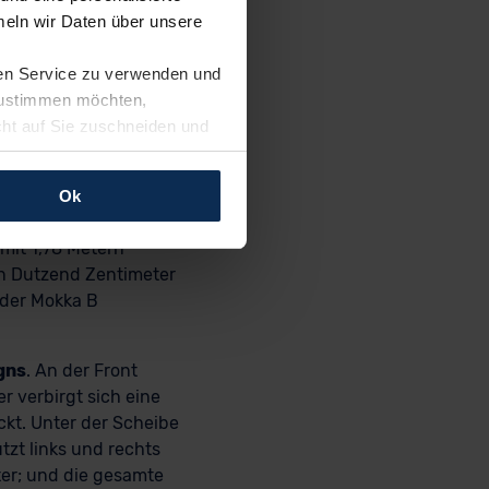
s der Fabrikshalle
eln wir Daten über unsere
gien – und einer
n die Reise geht. Ein
ren Service zu verwenden und
hie, die optisch die
 zustimmen möchten,
ortionen. Der Mokka B
cht auf Sie zuschneiden und
 breiten Stand aus.
llungen jederzeit anpassen
 aber misst mit 2,56
chsel von der alten
Ok
m heutzutage höchst
rfolgen: Wir beabsichtigen
 mit 1,78 Metern
ssen. Soweit eine
in Dutzend Zentimeter
age eines
 der Mokka B
nschutzklauseln (Art. 46
mationen zu den bestehenden
ter datenschutz@meinauto.de
gns
. An der Front
r verbirgt sich eine
ckt. Unter der Scheibe
tzt links und rechts
ter; und die gesamte