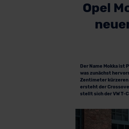
Opel Mo
neuen
Der Name Mokka ist 
was zunächst hervorr
Zentimeter kürzeren 
ersteht der Crossover
stellt sich der VW T