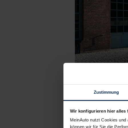
Zustimmung
Mokka B: klei
Wir konfigurieren hier alles 
MeinAuto nutzt Cookies und 
Der Neustart des Opel
können wir für Sie die Perfor