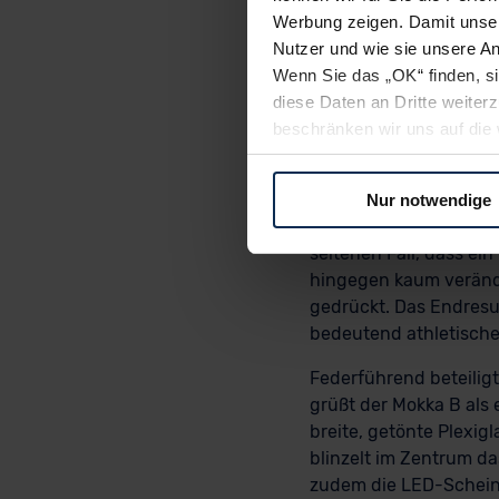
2016 angehängte Ergän
Werbung zeigen. Damit unser
rollen: auf einer neue
Nutzer und wie sie unsere A
komplett umgestalteten 
Wenn Sie das „OK“ finden, s
Kompass kommt da sehr
diese Daten an Dritte weite
Richtung vorgibt. Die
beschränken wir uns auf die 
zeichnet sich im Verg
Sie somit nicht perfekt auf
Mit 4,15 Metern ist er
oder widerrufen.
Metern fast auf den Mi
Nur notwendige
GM-Plattform auf den
Für alle beschriebenen Techno
seltenen Fall, dass ei
nicht, diese Daten an Empfän
hingegen kaum verände
Übermittlung in ein Land auße
gedrückt. Das Endresul
Angemessenheitsbeschlusses
bedeutend athletischer
Abs. 2 lit. c DSGVO) oder wen
Datenschutzklauseln können
Federführend beteilig
anfordern.
grüßt der Mokka B als 
breite, getönte Plexi
Datenschutzerklärung
|
Im
blinzelt im Zentrum da
zudem die LED-Scheinw