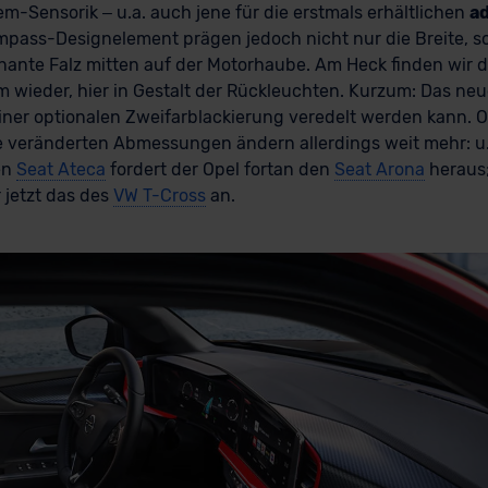
m-Sensorik – u.a. auch jene für die erstmals erhältlichen
a
ompass-Designelement prägen jedoch nicht nur die Breite, s
nante Falz mitten auf der Motorhaube. Am Heck finden wir d
rm wieder, hier in Gestalt der Rückleuchten. Kurzum: Das neu
iner optionalen Zweifarblackierung veredelt werden kann. O
e veränderten Abmessungen ändern allerdings weit mehr: u
en
Seat Ateca
fordert der Opel fortan den
Seat Arona
heraus;
r jetzt das des
VW T-Cross
an.