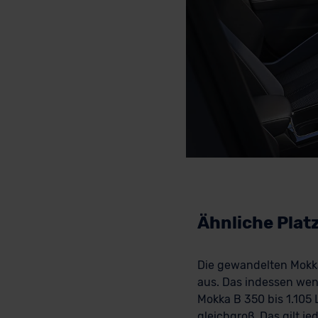
Ähnliche Plat
Die gewandelten Mokka
aus. Das indessen weni
Mokka B 350 bis 1.105 
gleichgroß. Das gilt je