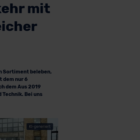
kehr mit
eicher
n Sortiment beleben,
t dem nur 6
ach dem Aus 2019
d Technik. Bei uns
KI-generiert