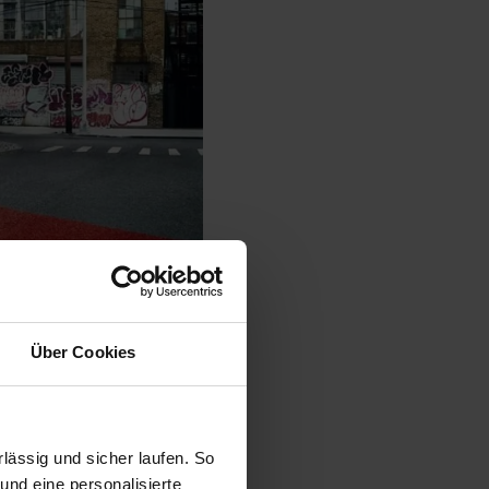
© Opel
Über Cookies
anter
ässig und sicher laufen. So
zeichnung, denn die
und eine personalisierte