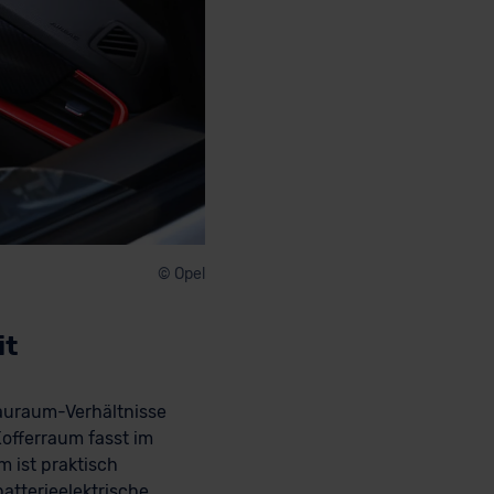
© Opel
it
auraum-Verhältnisse
offerraum fasst im
m ist praktisch
batterieelektrische