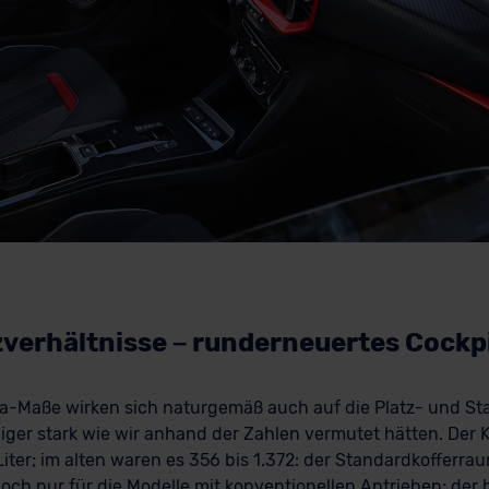
zverhältnisse – runderneuertes Cockp
-Maße wirken sich naturgemäß auch auf die Platz- und St
ger stark wie wir anhand der Zahlen vermutet hätten. Der K
Liter; im alten waren es 356 bis 1.372: der Standardkofferrau
doch nur für die Modelle mit konventionellen Antrieben; der 