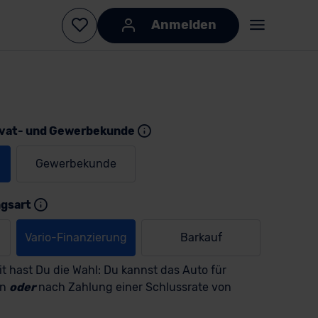
Anmelden
ivat- und Gewerbekunde
Gewerbekunde
KI-generiert
KI-
generiert
ngsart
Vario-Finanzierung
Barkauf
t hast Du die Wahl: Du kannst das Auto für
en
oder
nach Zahlung einer Schlussrate von