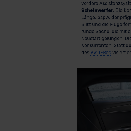
vordere Assistenzsyste
Scheinwerfer
. Die K
Länge: bspw. der präg
Blitz und die Flügelfo
runde Sache, die mit e
Neustart gelungen. Di
Konkurrenten. Statt d
des
VW T-Roc
visiert e