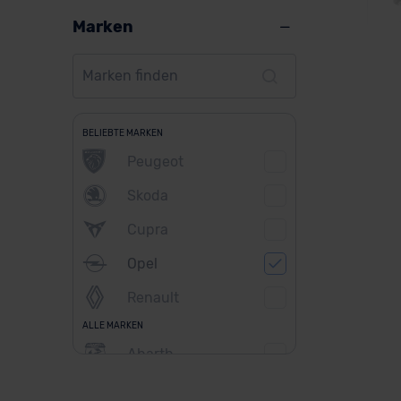
Marken
Ope
BELIEBTE MARKEN
Peugeot
Skoda
Ver
Cupra
Opel
Ba
Renault
ALLE MARKEN
Abarth
Alfa Romeo