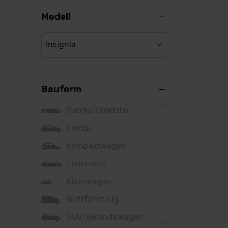
Alpine
Modell
Audi
Insignia
BMW
Ope
BYD
Bauform
Citroen
Cupra
Cabrio/Roadster
Ver
DS
Kombi
Kompaktwagen
Dacia
Ba
Limousine
Fiat
Kleinwagen
Ford
Nutzfahrzeug
Honda
SUV/Geländewagen
Hyundai