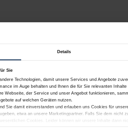
l Insignia Sports Tourer GSi
Kombi
kauf startet in Kürze
Details
für Sie
andere Technologien, damit unsere Services und Angebote zuverl
mance im Auge behalten und Ihnen die für Sie relevanten Inhalte 
e Webseite, der Service und unser Angebot funktionieren, samm
ngebote auf welchen Geräten nutzen.
ind Sie damit einverstanden und erlauben uns Cookies für unse
rzugeben, etwa an unsere Marketingpartner. Falls Sie dem nicht
wesentlichen Cookies. Leider können wir unsere Inhalte dann ni
 dem Weg zu Ihrem Neuwagen unterstützen. Sie können die Einste