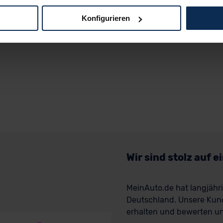
Konfigurieren
logien und Cookies gilt – soweit keine detaillierteren Angaben e
ger außerhalb der EU zu übermitteln oder dort verarbeiten zu la
rhalb der EU erfolgt, erfolgt dies ausschließlich auf der Grundl
 der EU-Kommission (Art. 45 Abs. 1 DSGVO), von Standarddate
n Sie hierzu Ihre Einwilligung freiwillig erteilen. Nähere Infor
 Sie über den Kontakt zu unserem Datenschutzbeauftragten un
pressum
Wir sind stolz auf 
MeinAuto.de hat langjäh
Deutschland. Unsere Kun
erhalten und bewerten uns