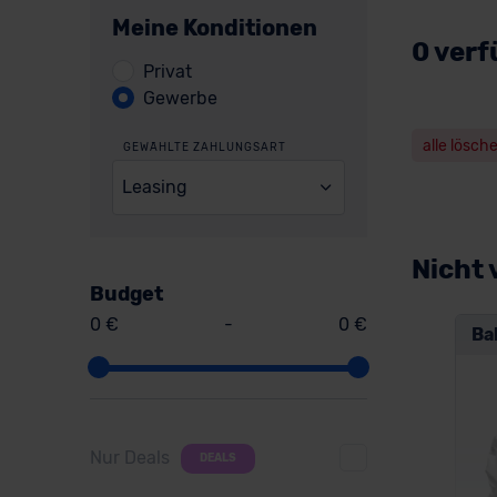
Meine Konditionen
0 verf
Privat
Gewerbe
alle lösch
GEWÄHLTE ZAHLUNGSART
Leasing
Nicht 
Budget
0 €
-
0 €
Ba
Nur Deals
DEALS