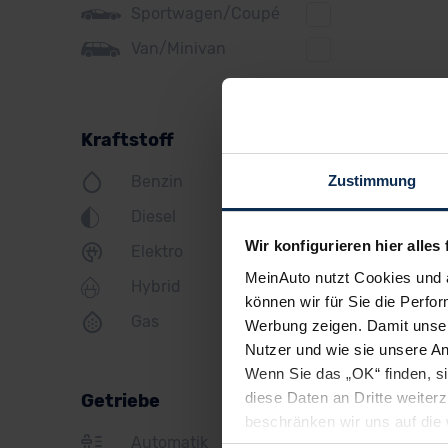
Sportwagen/Coupé
Jeep
Ope
Van/Minivan
KIA
Land Rover
Kraftstoff
Lexus
Ver
Zustimmung
Benzin
MINI
Diesel
Mazda
Wir konfigurieren hier alles 
Elektro
Mercedes
MeinAuto nutzt Cookies und 
Hybrid
Mitsubishi
können wir für Sie die Perfor
Gas
Werbung zeigen. Damit unser
Nissan
Nutzer und wie sie unsere A
Opel
Wenn Sie das „OK“ finden, s
diese Daten an Dritte weite
Getriebe
Peugeot
beschränken wir uns auf die 
Automatik
Sie somit nicht perfekt auf