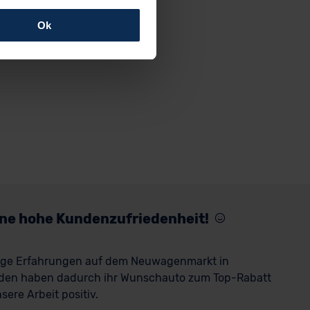
Ok
rfolgen: Wir beabsichtigen
ssen. Soweit eine
age eines
nschutzklauseln (Art. 46
mationen zu den bestehenden
ter datenschutz@meinauto.de
eine hohe Kundenzufriedenheit!
rige Erfahrungen auf dem Neuwagenmarkt in
den haben dadurch ihr Wunschauto zum Top-Rabatt
ere Arbeit positiv.