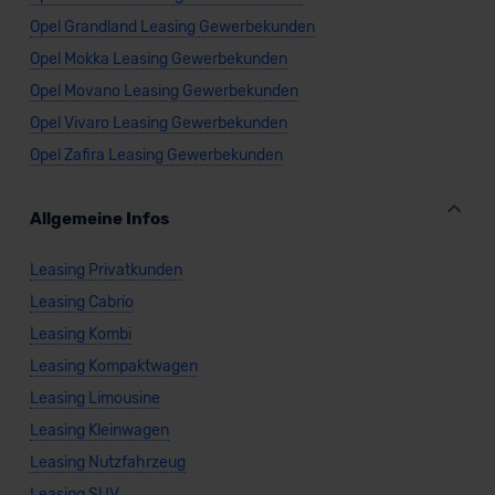
Datenschutzklauseln können Sie über den Kontakt zu
Opel Grandland Leasing Gewerbekunden
unserem Datenschutzbeauftragten unter
Opel Mokka Leasing Gewerbekunden
datenschutz@meinauto.de anfordern.
Opel Movano Leasing Gewerbekunden
Datenschutzerklärung
|
Impressum
Opel Vivaro Leasing Gewerbekunden
Opel Zafira Leasing Gewerbekunden
Allgemeine Infos
Leasing Privatkunden
Leasing Cabrio
Leasing Kombi
Leasing Kompaktwagen
Leasing Limousine
Leasing Kleinwagen
Leasing Nutzfahrzeug
Leasing SUV