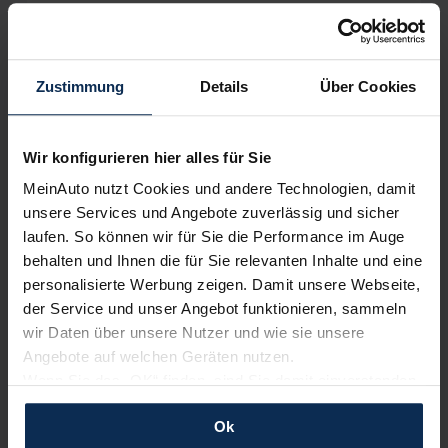
kostenfrei
Zustimmung
Details
Über Cookies
Wir sind stolz auf eine hohe
Kundenzufriedenheit!
Wir konfigurieren hier alles für Sie
MeinAuto.de hat langjährige Erfahrungen auf dem
MeinAuto nutzt Cookies und andere Technologien, damit
Neuwagenmarkt in Deutschland. Unsere Kunden haben
unsere Services und Angebote zuverlässig und sicher
dadurch ihr Wunschauto zum Top-Rabatt erhalten und
laufen. So können wir für Sie die Performance im Auge
bewerten unsere Arbeit positiv.
behalten und Ihnen die für Sie relevanten Inhalte und eine
personalisierte Werbung zeigen. Damit unsere Webseite,
der Service und unser Angebot funktionieren, sammeln
Sehen Sie sich unsere Bewertungen an:
wir Daten über unsere Nutzer und wie sie unsere
Angebote auf welchen Geräten nutzen.
Wenn Sie das „OK“ finden, sind Sie damit einverstanden
und erlauben uns Cookies für unseren Service zu
Ok
verwenden und diese Daten an Dritte weiterzugeben,