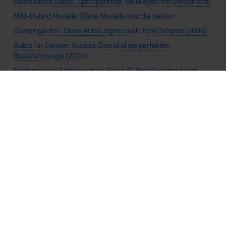
Sparsamste Diesel: Spritsparende Neuwagen mit Dieselmotor
Mild-Hybrid Modelle: Diese Modelle sind die besten
Campingautos: Diese Autos eignen sich zum Campen (2026)
Autos für Camper Ausbau: Das sind die perfekten
Basisfahrzeuge (2026)
Kastenwagen Selbstausbau: Diese 10 Modelle eignen sich
(2026)
Alle Preise sind inklusive Mehrwertsteuer, es sei denn, es ist etwas anderes
angegeben.
Die Informationen sind
unverbindlich
und können sich ändern. Es können zusätzliche
Einmalkosten anfallen. Die Rabatte beziehen sich auf den Listenpreis (UVP) des
Herstellers. Änderungen seitens des Herstellers sind kurzfristig möglich.
Dein Partner für Leasing, Finanzierung und Vario-Finanzierung ist Mobility Concept
GmbH (Grünwalder Weg 34, 82041 Oberhaching). Für die Annahme eines Antrags ist
eine gute Bonität erforderlich. Alle Angaben sind unverbindlich und entsprechen
dem 2/3-Beispiel gemäß § 6a der Preisangabenverordnung (PAngV) Abs. 4 und sind
ohne Gewähr.
Für Informationen zum offiziellen Kraftstoffverbrauch und den CO₂-Emissionen
neuer Fahrzeuge kannst du den
"Leitfaden über den Kraftstoffverbrauch und die
CO₂-Emissionen neuer Personenkraftwagen"
einsehen. Dieser Leitfaden ist in