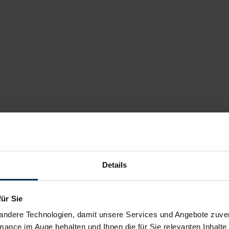
Details
für Sie
andere Technologien, damit unsere Services und Angebote zuverl
mance im Auge behalten und Ihnen die für Sie relevanten Inhalte 