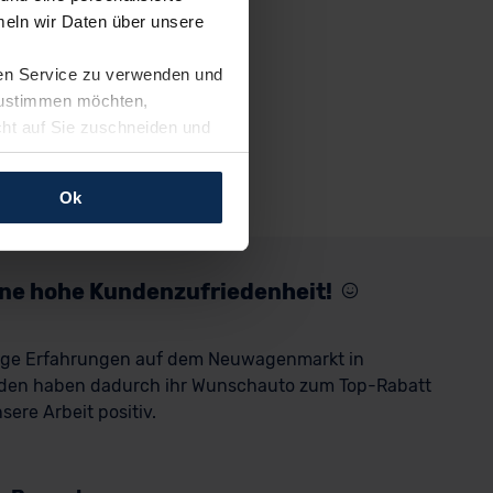
eln wir Daten über unsere
ren Service zu verwenden und
 zustimmen möchten,
cht auf Sie zuschneiden und
llungen jederzeit anpassen
Ok
rfolgen: Wir beabsichtigen
ssen. Soweit eine
age eines
eine hohe Kundenzufriedenheit!
nschutzklauseln (Art. 46
mationen zu den bestehenden
rige Erfahrungen auf dem Neuwagenmarkt in
ter datenschutz@meinauto.de
den haben dadurch ihr Wunschauto zum Top-Rabatt
ere Arbeit positiv.