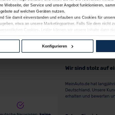
e Webseite, der Service und unser Angebot funktionieren, samm
ngebote auf welchen Geräten nutzen.
ind Sie damit einverstanden und erlauben uns Cookies für unse
rzugeben, etwa an unsere Marketingpartner. Falls Sie dem nicht
wesentlichen Cookies. Leider können wir unsere Inhalte dann ni
 dem Weg zu Ihrem Neuwagen unterstützen. Sie können die Einste
Konfigurieren
logien und Cookies gilt – soweit keine detaillierteren Angaben e
ger außerhalb der EU zu übermitteln oder dort verarbeiten zu la
rhalb der EU erfolgt, erfolgt dies ausschließlich auf der Grundl
Wir sind stolz auf 
 der EU-Kommission (Art. 45 Abs. 1 DSGVO), von Standarddate
n Sie hierzu Ihre Einwilligung freiwillig erteilen. Nähere Infor
MeinAuto.de hat langjäh
 Sie über den Kontakt zu unserem Datenschutzbeauftragten un
Deutschland. Unsere Kun
erhalten und bewerten uns
pressum
deutsche Neuwagen,
keine