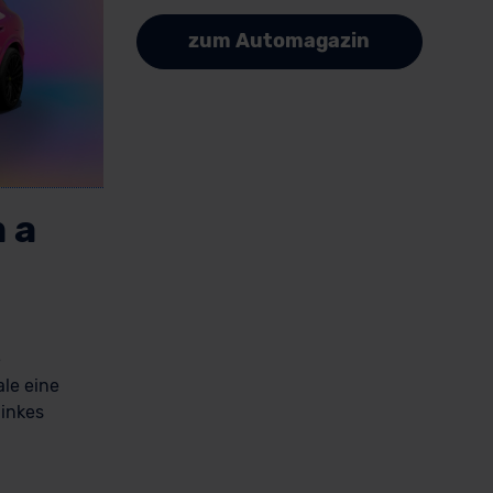
zum Automagazin
 a
e
ale eine
inkes