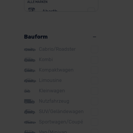
ALLE MARKEN
Abarth
Alfa Romeo
Alpine
Bauform
Audi
Cabrio/Roadster
BMW
Kombi
BYD
Kompaktwagen
Citroen
Limousine
Cupra
Kleinwagen
Nutzfahrzeug
DS
SUV/Geländewagen
Dacia
Sportwagen/Coupé
Fiat
Van/Minivan