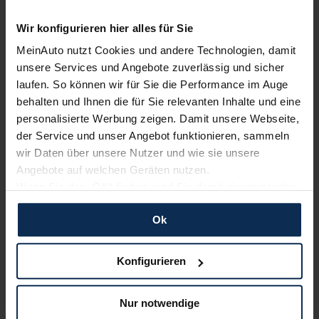
Erfahren Sie mehr über das Urteil unserer Kunden
Wir konfigurieren hier alles für Sie
MeinAuto nutzt Cookies und andere Technologien, damit
unsere Services und Angebote zuverlässig und sicher
Nachrichten
laufen. So können wir für Sie die Performance im Auge
behalten und Ihnen die für Sie relevanten Inhalte und eine
personalisierte Werbung zeigen. Damit unsere Webseite,
KI-generiert
der Service und unser Angebot funktionieren, sammeln
wir Daten über unsere Nutzer und wie sie unsere
Angebote auf welchen Geräten nutzen.
Wenn Sie das „OK“ finden, sind Sie damit einverstanden
und erlauben uns Cookies für unseren Service zu
Ok
verwenden und diese Daten an Dritte weiterzugeben,
etwa an unsere Marketingpartner. Falls Sie dem nicht
zustimmen möchten, beschränken wir uns auf die
Konfigurieren
Lexus: Luftreinigungssystem nanoe stoppt
wesentlichen Cookies. Leider können wir unsere Inhalte
Viren, Bakterien und Pollen
dann nicht auf Sie zuschneiden und Sie somit nicht
Nur notwendige
Lexus setzt in seinen Modellen das Luftreinigungssystem
perfekt auf dem Weg zu Ihrem Neuwagen unterstützen.