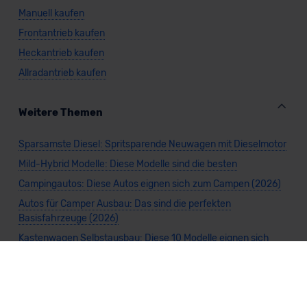
Manuell kaufen
Frontantrieb kaufen
Heckantrieb kaufen
Allradantrieb kaufen
Weitere Themen
Sparsamste Diesel: Spritsparende Neuwagen mit Dieselmotor
Mild-Hybrid Modelle: Diese Modelle sind die besten
Campingautos: Diese Autos eignen sich zum Campen (2026)
Autos für Camper Ausbau: Das sind die perfekten
Basisfahrzeuge (2026)
Kastenwagen Selbstausbau: Diese 10 Modelle eignen sich
(2026)
Alle Preise sind inklusive Mehrwertsteuer, es sei denn, es ist etwas anderes
angegeben.