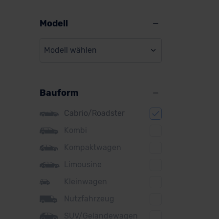
Alfa Romeo
Alpine
Modell
Audi
Modell wählen
BMW
BYD
Bauform
Citroen
Cupra
Cabrio/Roadster
DS
Kombi
Kompaktwagen
Dacia
Limousine
Fiat
Kleinwagen
Ford
Nutzfahrzeug
Honda
SUV/Geländewagen