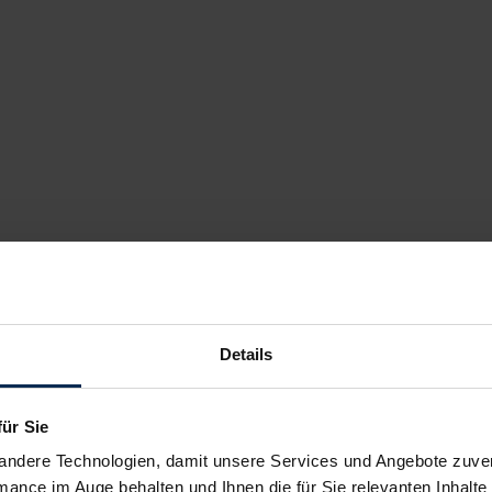
Details
für Sie
andere Technologien, damit unsere Services und Angebote zuverl
mance im Auge behalten und Ihnen die für Sie relevanten Inhalte 