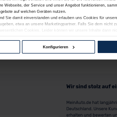
e Webseite, der Service und unser Angebot funktionieren, samm
ngebote auf welchen Geräten nutzen.
ind Sie damit einverstanden und erlauben uns Cookies für unse
rzugeben, etwa an unsere Marketingpartner. Falls Sie dem nicht
wesentlichen Cookies. Leider können wir unsere Inhalte dann ni
 dem Weg zu Ihrem Neuwagen unterstützen. Sie können die Einste
Konfigurieren
logien und Cookies gilt – soweit keine detaillierteren Angaben e
ger außerhalb der EU zu übermitteln oder dort verarbeiten zu la
rhalb der EU erfolgt, erfolgt dies ausschließlich auf der Grundl
 der EU-Kommission (Art. 45 Abs. 1 DSGVO), von Standarddate
n Sie hierzu Ihre Einwilligung freiwillig erteilen. Nähere Infor
Wir sind stolz auf 
 Sie über den Kontakt zu unserem Datenschutzbeauftragten un
MeinAuto.de hat langjäh
pressum
Deutschland. Unsere Kun
erhalten und bewerten uns