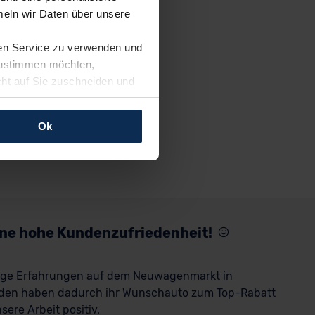
eln wir Daten über unsere
ren Service zu verwenden und
 zustimmen möchten,
cht auf Sie zuschneiden und
llungen jederzeit anpassen
Ok
rfolgen: Wir beabsichtigen
ssen. Soweit eine
age eines
nschutzklauseln (Art. 46
mationen zu den bestehenden
eine hohe Kundenzufriedenheit!
ter datenschutz@meinauto.de
rige Erfahrungen auf dem Neuwagenmarkt in
den haben dadurch ihr Wunschauto zum Top-Rabatt
ere Arbeit positiv.