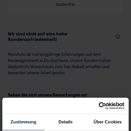
kostenfrei
SUV/Geländewagen
Verkauf startet in Kürze
Wir sind stolz auf eine hohe
Kundenzufriedenheit!
MeinAuto.de hat langjährige Erfahrungen auf dem
Neuwagenmarkt in Deutschland. Unsere Kunden haben
dadurch ihr Wunschauto zum Top-Rabatt erhalten und
bewerten unsere Arbeit positiv.
Sehen Sie sich unsere Bewertungen an:
Zustimmung
Details
Über Cookies