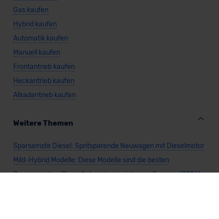
Gas kaufen
Hybrid kaufen
Automatik kaufen
Manuell kaufen
Frontantrieb kaufen
Heckantrieb kaufen
Allradantrieb kaufen
Weitere Themen
Sparsamste Diesel: Spritsparende Neuwagen mit Dieselmotor
Mild-Hybrid Modelle: Diese Modelle sind die besten
Campingautos: Diese Autos eignen sich zum Campen (2026)
Autos für Camper Ausbau: Das sind die perfekten
Basisfahrzeuge (2026)
Kastenwagen Selbstausbau: Diese 10 Modelle eignen sich