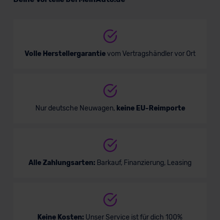
SUV/Geländewagen
Verkauf startet in Kürze
Volle Herstellergarantie
vom Vertragshändler vor Ort
Bald verfügbar
Nur deutsche Neuwagen,
keine EU-Reimporte
Alle Zahlungsarten:
Barkauf, Finanzierung, Leasing
Land Rover Discovery Sport Plug-in-
Keine Kosten:
Unser Service ist für dich 100%
Hybrid