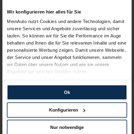
Wir konfigurieren hier alles für Sie
Erfahren Sie mehr über das Urteil unserer Kunden
MeinAuto nutzt Cookies und andere Technologien, damit
unsere Services und Angebote zuverlässig und sicher
laufen. So können wir für Sie die Performance im Auge
Nachrichten
behalten und Ihnen die für Sie relevanten Inhalte und eine
personalisierte Werbung zeigen. Damit unsere Webseite,
der Service und unser Angebot funktionieren, sammeln
KI-generiert
wir Daten über unsere Nutzer und wie sie unsere
Angebote auf welchen Geräten nutzen.
Wenn Sie das „OK“ finden, sind Sie damit einverstanden
und erlauben uns Cookies für unseren Service zu
Ok
verwenden und diese Daten an Dritte weiterzugeben,
etwa an unsere Marketingpartner. Falls Sie dem nicht
zustimmen möchten, beschränken wir uns auf die
Konfigurieren
wesentlichen Cookies. Leider können wir unsere Inhalte
Euro NCAP: Land Rover Discovery Sport
dann nicht auf Sie zuschneiden und Sie somit nicht
überzeugt mit Topnoten
Nur notwendige
perfekt auf dem Weg zu Ihrem Neuwagen unterstützen.