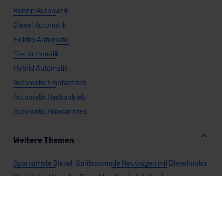
Benzin Automatik
Diesel Automatik
Elektro Automatik
Gas Automatik
Hybrid Automatik
Automatik Frontantrieb
Automatik Heckantrieb
Automatik Allradantrieb
Weitere Themen
Sparsamste Diesel: Spritsparende Neuwagen mit Dieselmotor
Mild-Hybrid Modelle: Diese Modelle sind die besten
Campingautos: Diese Autos eignen sich zum Campen (2026)
Autos für Camper Ausbau: Das sind die perfekten
Basisfahrzeuge (2026)