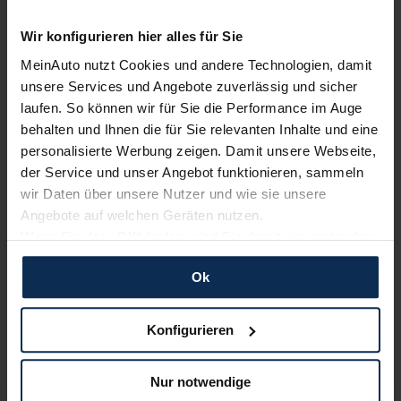
Wir konfigurieren hier alles für Sie
Erfahren Sie mehr über das Urteil unserer Kunden
MeinAuto nutzt Cookies und andere Technologien, damit
unsere Services und Angebote zuverlässig und sicher
laufen. So können wir für Sie die Performance im Auge
Nachrichten
behalten und Ihnen die für Sie relevanten Inhalte und eine
personalisierte Werbung zeigen. Damit unsere Webseite,
der Service und unser Angebot funktionieren, sammeln
KI-generiert
wir Daten über unsere Nutzer und wie sie unsere
Angebote auf welchen Geräten nutzen.
Wenn Sie das „OK“ finden, sind Sie damit einverstanden
und erlauben uns Cookies für unseren Service zu
Ok
verwenden und diese Daten an Dritte weiterzugeben,
etwa an unsere Marketingpartner. Falls Sie dem nicht
zustimmen möchten, beschränken wir uns auf die
Konfigurieren
wesentlichen Cookies. Leider können wir unsere Inhalte
Euro NCAP: Land Rover Discovery Sport
dann nicht auf Sie zuschneiden und Sie somit nicht
überzeugt mit Topnoten
Nur notwendige
perfekt auf dem Weg zu Ihrem Neuwagen unterstützen.