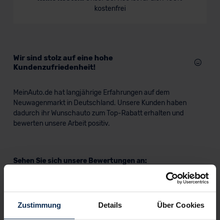
kostenfrei
SUV/Geländewagen
Verkauf startet in Kürze
Wir sind stolz auf eine hohe
Kundenzufriedenheit!
MeinAuto.de hat langjährige Erfahrungen auf dem
Neuwagenmarkt in Deutschland. Unsere Kunden haben
dadurch ihr Wunschauto zum Top-Rabatt erhalten und
bewerten unsere Arbeit positiv.
Sehen Sie sich unsere Bewertungen an:
Zustimmung
Details
Über Cookies