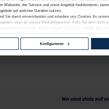
e Webseite, der Service und unser Angebot funktionieren, samm
ngebote auf welchen Geräten nutzen.
ind Sie damit einverstanden und erlauben uns Cookies für unse
rzugeben, etwa an unsere Marketingpartner. Falls Sie dem nicht
wesentlichen Cookies. Leider können wir unsere Inhalte dann ni
 dem Weg zu Ihrem Neuwagen unterstützen. Sie können die Einste
Konfigurieren
logien und Cookies gilt – soweit keine detaillierteren Angaben e
ger außerhalb der EU zu übermitteln oder dort verarbeiten zu la
rhalb der EU erfolgt, erfolgt dies ausschließlich auf der Grundl
 der EU-Kommission (Art. 45 Abs. 1 DSGVO), von Standarddate
n Sie hierzu Ihre Einwilligung freiwillig erteilen. Nähere Infor
 Sie über den Kontakt zu unserem Datenschutzbeauftragten un
Wir sind stolz auf 
pressum