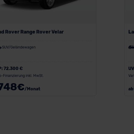
nd Rover Range Rover Velar
La
Hy
SUV/Geländewagen
P:
72.300 €
UV
o-Finanzierung inkl. MwSt.
Var
748
€
/Monat
ab