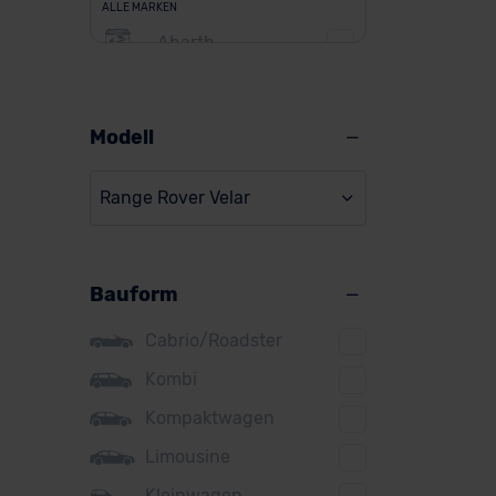
ALLE MARKEN
Abarth
Alfa Romeo
Alpine
Modell
Audi
Range Rover Velar
BMW
BYD
Bauform
Citroen
Cupra
Cabrio/Roadster
DS
Kombi
Kompaktwagen
Dacia
Limousine
Fiat
Kleinwagen