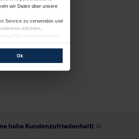
eln wir Daten über unsere
ren Service zu verwenden und
 zustimmen möchten,
cht auf Sie zuschneiden und
llungen jederzeit anpassen
Ok
rfolgen: Wir beabsichtigen
ssen. Soweit eine
age eines
nschutzklauseln (Art. 46
mationen zu den bestehenden
ter datenschutz@meinauto.de
eine hohe Kundenzufriedenheit!