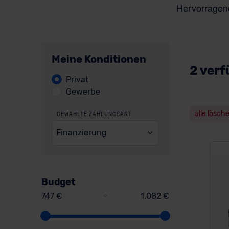
Meine Konditionen
2 verf
Privat
Gewerbe
alle lösch
GEWÄHLTE ZAHLUNGSART
Finanzierung
Budget
747 €
-
1.082 €