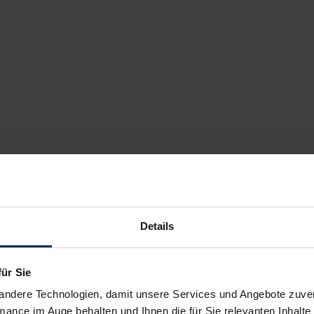
Details
für Sie
andere Technologien, damit unsere Services und Angebote zuverl
mance im Auge behalten und Ihnen die für Sie relevanten Inhalte 