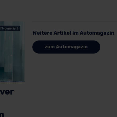
KI-generiert
Weitere Artikel im Automagazin
zum Automagazin
ver
n