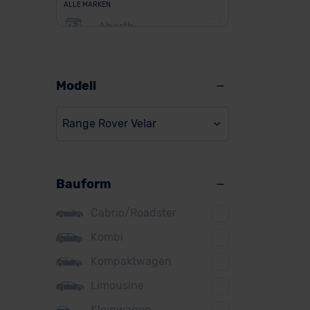
ALLE MARKEN
Abarth
Alfa Romeo
Alpine
Modell
Audi
Range Rover Velar
BMW
BYD
Bauform
Citroen
Cupra
Cabrio/Roadster
DS
Kombi
Kompaktwagen
Dacia
Limousine
Fiat
Kleinwagen