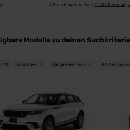
ügbare Modelle zu deinen Suchkriteri
en
Land Rover
Range Rover Velar
SUV/Geländew