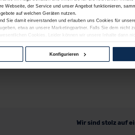
e Webseite, der Service und unser Angebot funktionieren, samm
ngebote auf welchen Geräten nutzen.
ind Sie damit einverstanden und erlauben uns Cookies für unse
rzugeben, etwa an unsere Marketingpartner. Falls Sie dem nicht
wesentlichen Cookies. Leider können wir unsere Inhalte dann ni
 dem Weg zu Ihrem Neuwagen unterstützen. Sie können die Einste
Konfigurieren
logien und Cookies gilt – soweit keine detaillierteren Angaben e
ger außerhalb der EU zu übermitteln oder dort verarbeiten zu la
rhalb der EU erfolgt, erfolgt dies ausschließlich auf der Grundl
 der EU-Kommission (Art. 45 Abs. 1 DSGVO), von Standarddate
n Sie hierzu Ihre Einwilligung freiwillig erteilen. Nähere Infor
 Sie über den Kontakt zu unserem Datenschutzbeauftragten un
Wir sind stolz auf 
pressum