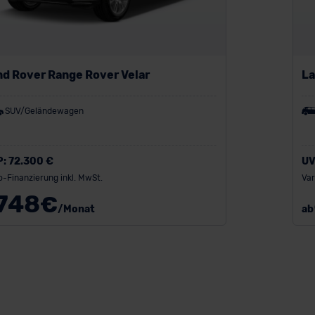
nd Rover Range Rover Velar
La
Hy
SUV/Geländewagen
P:
72.300 €
UV
o-Finanzierung inkl. MwSt.
Var
748
€
/Monat
ab