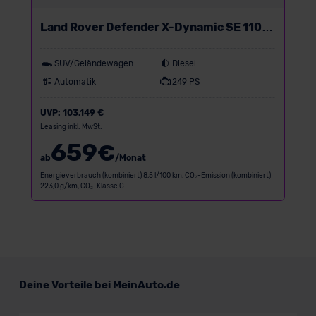
Land Rover Defender X-Dynamic SE 110
D250
SUV/Geländewagen
Diesel
Automatik
249 PS
UVP:
103.149 €
Leasing inkl. MwSt.
659
€
ab
/Monat
Energieverbrauch (kombiniert) 8,5 l/100 km, CO₂-Emission (kombiniert)
223,0 g/km, CO₂-Klasse G
Deine Vorteile bei MeinAuto.de