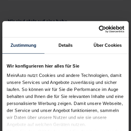
Wir sind stolz auf eine hohe
Kundenzufriedenheit!
MeinAuto.de hat langjährige Erfahrungen auf dem
Zustimmung
Details
Über Cookies
Neuwagenmarkt in Deutschland. Unsere Kunden haben
dadurch ihr Wunschauto zum Top-Rabatt erhalten und
bewerten unsere Arbeit positiv.
Wir konfigurieren hier alles für Sie
MeinAuto nutzt Cookies und andere Technologien, damit
unsere Services und Angebote zuverlässig und sicher
Sehen Sie sich unsere Bewertungen an:
laufen. So können wir für Sie die Performance im Auge
behalten und Ihnen die für Sie relevanten Inhalte und eine
personalisierte Werbung zeigen. Damit unsere Webseite,
der Service und unser Angebot funktionieren, sammeln
wir Daten über unsere Nutzer und wie sie unsere
Angebote auf welchen Geräten nutzen.