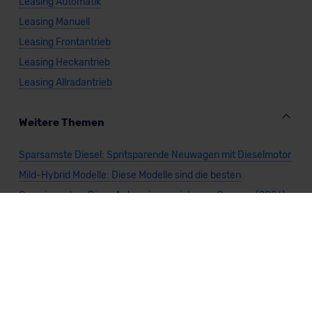
Leasing Automatik
Leasing Manuell
Leasing Frontantrieb
Leasing Heckantrieb
Leasing Allradantrieb
Weitere Themen
Sparsamste Diesel: Spritsparende Neuwagen mit Dieselmotor
Mild-Hybrid Modelle: Diese Modelle sind die besten
Campingautos: Diese Autos eignen sich zum Campen (2026)
Autos für Camper Ausbau: Das sind die perfekten
Basisfahrzeuge (2026)
Kastenwagen Selbstausbau: Diese 10 Modelle eignen sich
(2026)
Alle Preise sind inklusive Mehrwertsteuer, es sei denn, es ist etwas anderes
angegeben.