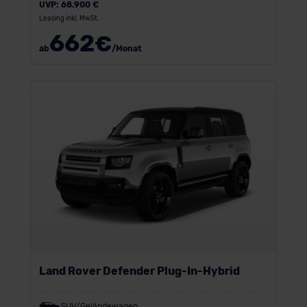
UVP:
68.900 €
Leasing inkl. MwSt.
662
€
ab
/Monat
Land Rover Defender Plug-In-Hybrid
SUV/Geländewagen