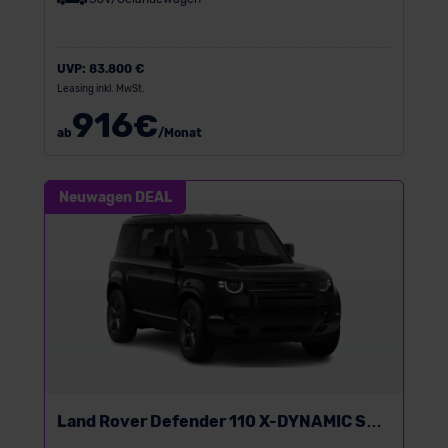
UVP:
83.800 €
Leasing inkl. MwSt.
916
€
ab
/Monat
Neuwagen DEAL
Land Rover Defender 110 X-DYNAMIC SE
D250 MHD