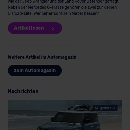
wie der Jeep Wrangler und der Land Rover Defender gefragt.
Standarddatenschutzklauseln (Art. 46 Abs. 2 lit. c
Neben der Mercedes G-Klasse gehören die zwei zur kleinen
DSGVO) oder wenn Sie hierzu Ihre Einwilligung freiwillig
Offroad-Elite. Wer beherrscht sein Metier besser?
erteilen. Nähere Informationen zu den bestehenden
Datenschutzklauseln können Sie über den Kontakt zu
Artikel lesen
unserem Datenschutzbeauftragten unter
datenschutz@meinauto.de anfordern.
Datenschutzerklärung
|
Impressum
Weitere Artikel im Automagazin
zum Automagazin
Nachrichten
KI-generiert