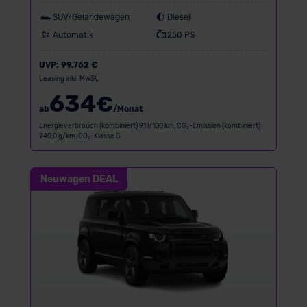
SUV/Geländewagen
Diesel
Automatik
250 PS
UVP:
99.762 €
Leasing inkl. MwSt.
634
€
ab
/Monat
Energieverbrauch (kombiniert) 9,1 l/100 km, CO₂-Emission (kombiniert)
240,0 g/km, CO₂-Klasse G
Neuwagen DEAL