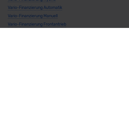
Vario-Finanzierung Automatik
Vario-Finanzierung Manuell
Vario-Finanzierung Frontantrieb
Vario-Finanzierung Heckantrieb
Vario-Finanzierung Allradantrieb
Weitere Themen
Sparsamste Diesel: Spritsparende Neuwagen mit Dieselmotor
Mild-Hybrid Modelle: Diese Modelle sind die besten
Campingautos: Diese Autos eignen sich zum Campen (2026)
Autos für Camper Ausbau: Das sind die perfekten
Basisfahrzeuge (2026)
Kastenwagen Selbstausbau: Diese 10 Modelle eignen sich
(2026)