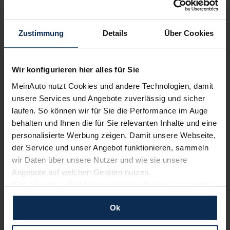
bewerten unsere Arbeit positiv.
Zustimmung
Details
Über Cookies
Sehen Sie sich unsere Bewertungen an:
Wir konfigurieren hier alles für Sie
MeinAuto nutzt Cookies und andere Technologien, damit
unsere Services und Angebote zuverlässig und sicher
laufen. So können wir für Sie die Performance im Auge
behalten und Ihnen die für Sie relevanten Inhalte und eine
personalisierte Werbung zeigen. Damit unsere Webseite,
Erfahren Sie mehr über das Urteil unserer Kunden
der Service und unser Angebot funktionieren, sammeln
wir Daten über unsere Nutzer und wie sie unsere
Angebote auf welchen Geräten nutzen.
Nachrichten
Wenn Sie das „OK“ finden, sind Sie damit einverstanden
und erlauben uns Cookies für unseren Service zu
Ok
verwenden und diese Daten an Dritte weiterzugeben,
KI-generiert
etwa an unsere Marketingpartner. Falls Sie dem nicht