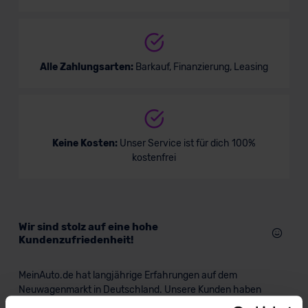
Alle Zahlungsarten:
Barkauf, Finanzierung, Leasing
Keine Kosten:
Unser Service ist für dich 100%
kostenfrei
Wir sind stolz auf eine hohe
Kundenzufriedenheit!
MeinAuto.de hat langjährige Erfahrungen auf dem
Neuwagenmarkt in Deutschland. Unsere Kunden haben
dadurch ihr Wunschauto zum Top-Rabatt erhalten und