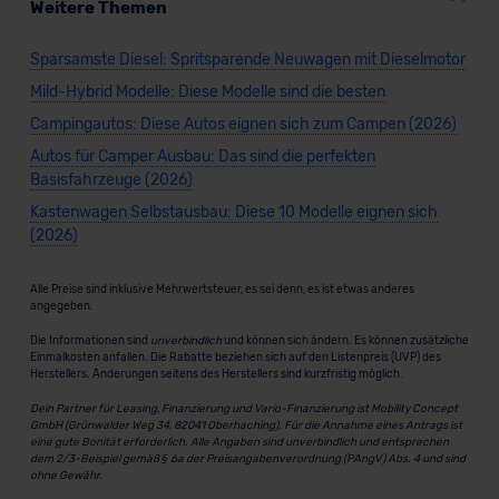
Weitere Themen
Sparsamste Diesel: Spritsparende Neuwagen mit Dieselmotor
Mild-Hybrid Modelle: Diese Modelle sind die besten
Campingautos: Diese Autos eignen sich zum Campen (2026)
Autos für Camper Ausbau: Das sind die perfekten
Basisfahrzeuge (2026)
Kastenwagen Selbstausbau: Diese 10 Modelle eignen sich
(2026)
Alle Preise sind inklusive Mehrwertsteuer, es sei denn, es ist etwas anderes
angegeben.
Die Informationen sind
unverbindlich
und können sich ändern. Es können zusätzliche
Einmalkosten anfallen. Die Rabatte beziehen sich auf den Listenpreis (UVP) des
Herstellers. Änderungen seitens des Herstellers sind kurzfristig möglich.
Dein Partner für Leasing, Finanzierung und Vario-Finanzierung ist Mobility Concept
GmbH (Grünwalder Weg 34, 82041 Oberhaching). Für die Annahme eines Antrags ist
eine gute Bonität erforderlich. Alle Angaben sind unverbindlich und entsprechen
dem 2/3-Beispiel gemäß § 6a der Preisangabenverordnung (PAngV) Abs. 4 und sind
ohne Gewähr.