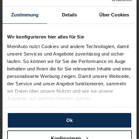
KIA Seltos Benzin
KIA Seltos Automatik
Zustimmung
Details
Über Cookies
KIA Seltos Manuell
KIA Seltos Frontantrieb
Wir konfigurieren hier alles für Sie
KIA Seltos Allradantrieb
MeinAuto nutzt Cookies und andere Technologien, damit
unsere Services und Angebote zuverlässig und sicher
laufen. So können wir für Sie die Performance im Auge
Weitere Modelle der Marke
behalten und Ihnen die für Sie relevanten Inhalte und eine
personalisierte Werbung zeigen. Damit unsere Webseite,
KIA EV2 Vario-Finanzierung
der Service und unser Angebot funktionieren, sammeln
KIA EV3 Vario-Finanzierung
wir Daten über unsere Nutzer und wie sie unsere
Angebote auf welchen Geräten nutzen.
KIA EV4 Vario-Finanzierung
Wenn Sie das „OK“ finden, sind Sie damit einverstanden
KIA EV5 Vario-Finanzierung
und erlauben uns Cookies für unseren Service zu
KIA EV6 Vario-Finanzierung
Ok
verwenden und diese Daten an Dritte weiterzugeben,
KIA EV9 Vario-Finanzierung
etwa an unsere Marketingpartner. Falls Sie dem nicht
KIA K4 Vario-Finanzierung
zustimmen möchten, beschränken wir uns auf die
Konfigurieren