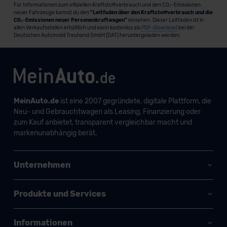
Für Informationen zum offiziellen Kraftstoffverbrauch und den CO₂-Emissionen
neuer Fahrzeuge kannst du den
"Leitfaden über den Kraftstoffverbrauch und die
CO₂-Emissionen neuer Personenkraftwagen"
einsehen. Dieser Leitfaden ist in
allen Verkaufsstellen erhältlich und kann kostenlos als
PDF-Download
bei der
Deutschen Automobil Treuhand GmbH (DAT) heruntergeladen werden.
MeinAuto.de
ist eine 2007 gegründete, digitale Plattform, die
Neu- und Gebrauchtwagen als Leasing, Finanzierung oder
zum Kauf anbietet, transparent vergleichbar macht und
markenunabhängig berät.
Unternehmen
Produkte und Services
Informationen