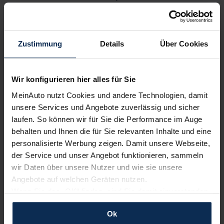
bewerten unsere Arbeit positiv.
Zustimmung
Details
Über Cookies
Sehen Sie sich unsere Bewertungen an:
Wir konfigurieren hier alles für Sie
MeinAuto nutzt Cookies und andere Technologien, damit
unsere Services und Angebote zuverlässig und sicher
laufen. So können wir für Sie die Performance im Auge
behalten und Ihnen die für Sie relevanten Inhalte und eine
Erfahren Sie mehr über das Urteil unserer Kunden
personalisierte Werbung zeigen. Damit unsere Webseite,
der Service und unser Angebot funktionieren, sammeln
wir Daten über unsere Nutzer und wie sie unsere
Nachrichten
Angebote auf welchen Geräten nutzen.
Wenn Sie das „OK“ finden, sind Sie damit einverstanden
und erlauben uns Cookies für unseren Service zu
KI-generiert
Ok
verwenden und diese Daten an Dritte weiterzugeben,