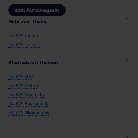
Datenschutzklauseln können Sie über den Kontakt zu
zum Automagazin
unserem Datenschutzbeauftragten unter
datenschutz@meinauto.de anfordern.
Mehr zum Thema
Datenschutzerklärung
|
Impressum
KIA EV9 kaufen
KIA EV9 Leasing
Alternativen Themen
KIA EV9 SUV
KIA EV9 Elektro
KIA EV9 Automatik
KIA EV9 Heckantrieb
KIA EV9 Allradantrieb