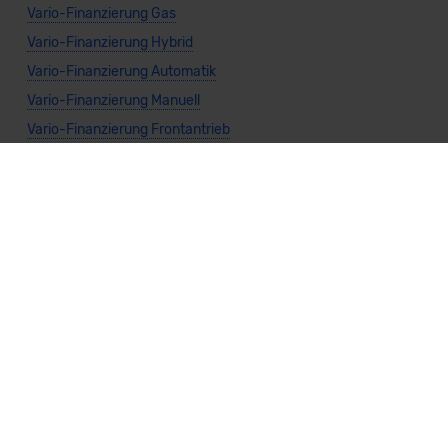
Vario-Finanzierung Gas
Vario-Finanzierung Hybrid
Vario-Finanzierung Automatik
Vario-Finanzierung Manuell
Vario-Finanzierung Frontantrieb
Vario-Finanzierung Heckantrieb
Vario-Finanzierung Allradantrieb
Weitere Themen
Sparsamste Diesel: Spritsparende Neuwagen mit Dieselmotor
Mild-Hybrid Modelle: Diese Modelle sind die besten
Campingautos: Diese Autos eignen sich zum Campen (2026)
Autos für Camper Ausbau: Das sind die perfekten
Basisfahrzeuge (2026)
Kastenwagen Selbstausbau: Diese 10 Modelle eignen sich