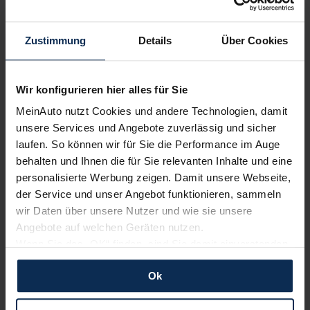
Artikel lesen
Zustimmung
Details
Über Cookies
Wir konfigurieren hier alles für Sie
Weitere Artikel im Automagazin
MeinAuto nutzt Cookies und andere Technologien, damit
zum Automagazin
unsere Services und Angebote zuverlässig und sicher
laufen. So können wir für Sie die Performance im Auge
behalten und Ihnen die für Sie relevanten Inhalte und eine
Nachrichten
personalisierte Werbung zeigen. Damit unsere Webseite,
der Service und unser Angebot funktionieren, sammeln
wir Daten über unsere Nutzer und wie sie unsere
KI-generiert
Angebote auf welchen Geräten nutzen.
Wenn Sie das „OK“ finden, sind Sie damit einverstanden
und erlauben uns Cookies für unseren Service zu
Ok
verwenden und diese Daten an Dritte weiterzugeben,
etwa an unsere Marketingpartner. Falls Sie dem nicht