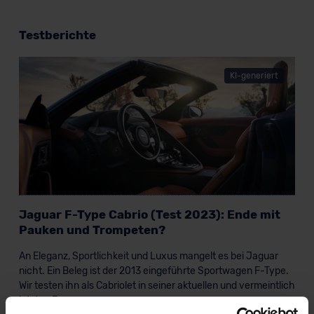
Testberichte
KI-generiert
Jaguar F-Type Cabrio (Test 2023): Ende mit
Pauken und Trompeten?
An Eleganz, Sportlichkeit und Luxus mangelt es bei Jaguar
nicht. Ein Beleg ist der 2013 eingeführte Sportwagen F-Type.
Wir testen ihn als Cabriolet in seiner aktuellen und vermeintlich
letzten Fassung.