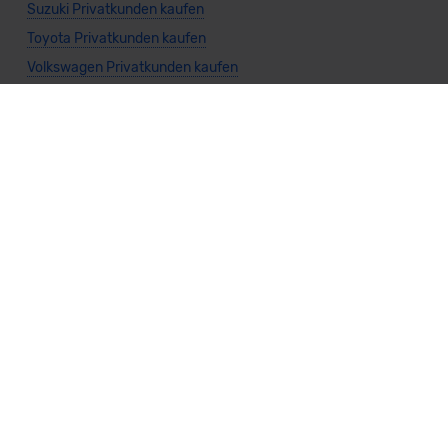
Suzuki Privatkunden kaufen
Toyota Privatkunden kaufen
Volkswagen Privatkunden kaufen
Volvo Privatkunden kaufen
Allgemeine Infos
Gewerbekunden kaufen
Cabrio kaufen
Kombi kaufen
Kompaktwagen kaufen
Limousine kaufen
Kleinwagen kaufen
Nutzfahrzeug kaufen
SUV kaufen
Sportwagen kaufen