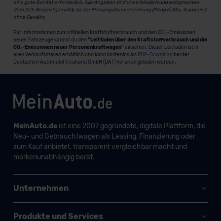
eine gute Bonität erforderlich. Alle Angaben sind unverbindlich und entsprechen
dem 2/3-Beispiel gemäß § 6a der Preisangabenverordnung (PAngV) Abs. 4 und sind
ohne Gewähr.
Für Informationen zum offiziellen Kraftstoffverbrauch und den CO₂-Emissionen
neuer Fahrzeuge kannst du den
"Leitfaden über den Kraftstoffverbrauch und die
CO₂-Emissionen neuer Personenkraftwagen"
einsehen. Dieser Leitfaden ist in
allen Verkaufsstellen erhältlich und kann kostenlos als
PDF-Download
bei der
Deutschen Automobil Treuhand GmbH (DAT) heruntergeladen werden.
MeinAuto.de
ist eine 2007 gegründete, digitale Plattform, die
Neu- und Gebrauchtwagen als Leasing, Finanzierung oder
zum Kauf anbietet, transparent vergleichbar macht und
markenunabhängig berät.
Unternehmen
Produkte und Services