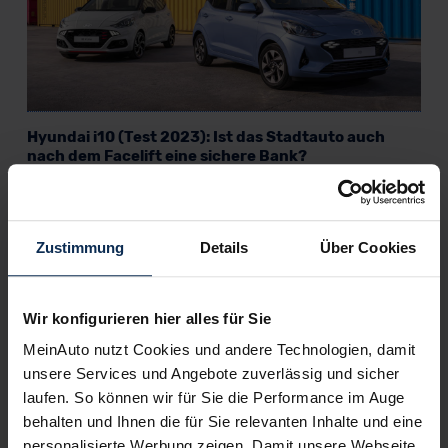
Hyundai i10 (Test 2023): Ist das Stadtauto auch
nach dem Facelift eine sichere Bank?
KI-generiert
Zustimmung
Details
Über Cookies
Wir konfigurieren hier alles für Sie
MeinAuto nutzt Cookies und andere Technologien, damit
unsere Services und Angebote zuverlässig und sicher
laufen. So können wir für Sie die Performance im Auge
Hyundai Santa Fe vs. Kia Sorento (Test 2023): Wilder
behalten und Ihnen die für Sie relevanten Inhalte und eine
Westen oder Ferner Osten?
personalisierte Werbung zeigen. Damit unsere Webseite,