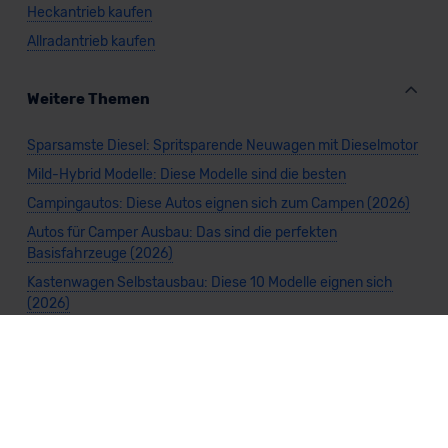
Heckantrieb kaufen
Allradantrieb kaufen
Weitere Themen
Sparsamste Diesel: Spritsparende Neuwagen mit Dieselmotor
Mild-Hybrid Modelle: Diese Modelle sind die besten
Campingautos: Diese Autos eignen sich zum Campen (2026)
Autos für Camper Ausbau: Das sind die perfekten
Basisfahrzeuge (2026)
Kastenwagen Selbstausbau: Diese 10 Modelle eignen sich
(2026)
Alle Preise sind inklusive Mehrwertsteuer, es sei denn, es ist etwas anderes
angegeben.
Die Informationen sind
unverbindlich
und können sich ändern. Es können zusätzliche
Einmalkosten anfallen. Die Rabatte beziehen sich auf den Listenpreis (UVP) des
Herstellers. Änderungen seitens des Herstellers sind kurzfristig möglich.