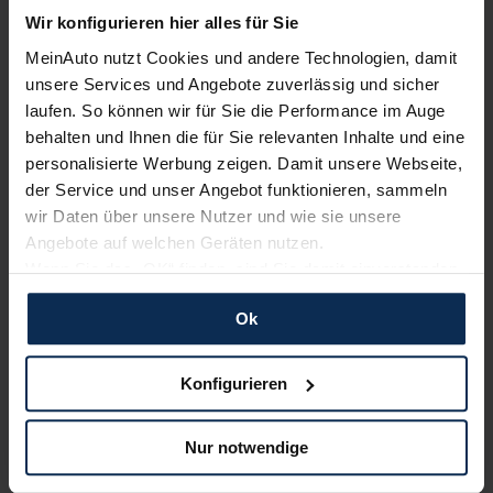
Wir konfigurieren hier alles für Sie
MeinAuto nutzt Cookies und andere Technologien, damit
unsere Services und Angebote zuverlässig und sicher
laufen. So können wir für Sie die Performance im Auge
behalten und Ihnen die für Sie relevanten Inhalte und eine
Honda Jazz (Test 2023): Heißer Swing oder
personalisierte Werbung zeigen. Damit unsere Webseite,
zurück zum Blues nach der Modellpflege?
der Service und unser Angebot funktionieren, sammeln
wir Daten über unsere Nutzer und wie sie unsere
Nach einer schöpferischen Pause kehrte der Honda Jazz
2002 zurück. 2020 übernahm die 5. Reihe, die Anfang 2023
Angebote auf welchen Geräten nutzen.
überarbeitet wurde. Was der renovierte Honda Jazz V kann,
Wenn Sie das „OK“ finden, sind Sie damit einverstanden
klären wir im Test.
und erlauben uns Cookies für unseren Service zu
Ok
verwenden und diese Daten an Dritte weiterzugeben,
Artikel lesen
etwa an unsere Marketingpartner. Falls Sie dem nicht
zustimmen möchten, beschränken wir uns auf die
Konfigurieren
wesentlichen Cookies. Leider können wir unsere Inhalte
dann nicht auf Sie zuschneiden und Sie somit nicht
Nur notwendige
Weitere Artikel im Automagazin
perfekt auf dem Weg zu Ihrem Neuwagen unterstützen.
Sie können die Einstellungen jederzeit anpassen oder