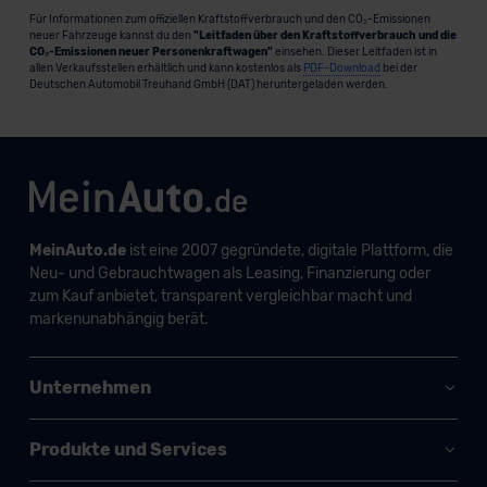
Für Informationen zum offiziellen Kraftstoffverbrauch und den CO₂-Emissionen
neuer Fahrzeuge kannst du den
"Leitfaden über den Kraftstoffverbrauch und die
CO₂-Emissionen neuer Personenkraftwagen"
einsehen. Dieser Leitfaden ist in
allen Verkaufsstellen erhältlich und kann kostenlos als
PDF-Download
bei der
Deutschen Automobil Treuhand GmbH (DAT) heruntergeladen werden.
MeinAuto.de
ist eine 2007 gegründete, digitale Plattform, die
Neu- und Gebrauchtwagen als Leasing, Finanzierung oder
zum Kauf anbietet, transparent vergleichbar macht und
markenunabhängig berät.
Unternehmen
Produkte und Services