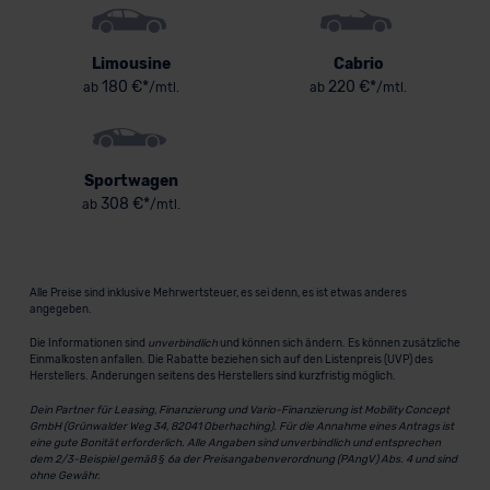
Limousine
Cabrio
180 €*
220 €*
ab
/mtl.
ab
/mtl.
Sportwagen
308 €*
ab
/mtl.
Alle Preise sind inklusive Mehrwertsteuer, es sei denn, es ist etwas anderes
angegeben.
Die Informationen sind
unverbindlich
und können sich ändern. Es können zusätzliche
Einmalkosten anfallen. Die Rabatte beziehen sich auf den Listenpreis (UVP) des
Herstellers. Änderungen seitens des Herstellers sind kurzfristig möglich.
Dein Partner für Leasing, Finanzierung und Vario-Finanzierung ist Mobility Concept
GmbH (Grünwalder Weg 34, 82041 Oberhaching). Für die Annahme eines Antrags ist
eine gute Bonität erforderlich. Alle Angaben sind unverbindlich und entsprechen
dem 2/3-Beispiel gemäß § 6a der Preisangabenverordnung (PAngV) Abs. 4 und sind
ohne Gewähr.