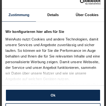
Volvo
Renault
Zustimmung
Details
Über Cookies
Wir konfigurieren hier alles für Sie
MeinAuto nutzt Cookies und andere Technologien, damit
unsere Services und Angebote zuverlässig und sicher
laufen. So können wir für Sie die Performance im Auge
behalten und Ihnen die für Sie relevanten Inhalte und eine
KIA
BMW
personalisierte Werbung zeigen. Damit unsere Webseite,
der Service und unser Angebot funktionieren, sammeln
wir Daten über unsere Nutzer und wie sie unsere
Angebote auf welchen Geräten nutzen.
Wenn Sie das „OK“ finden, sind Sie damit einverstanden
und erlauben uns Cookies für unseren Service zu
Ok
verwenden und diese Daten an Dritte weiterzugeben,
etwa an unsere Marketingpartner. Falls Sie dem nicht