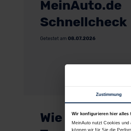
MeinAuto.de
Schnellcheck
Getestet am
08.07.2026
Zustimmung
Wie sieht der
Wir konfigurieren hier alles 
MeinAuto nutzt Cookies und 
können wir für Sie die Perfor