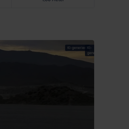
KI-generiert
KI-
© Cupra
generiert