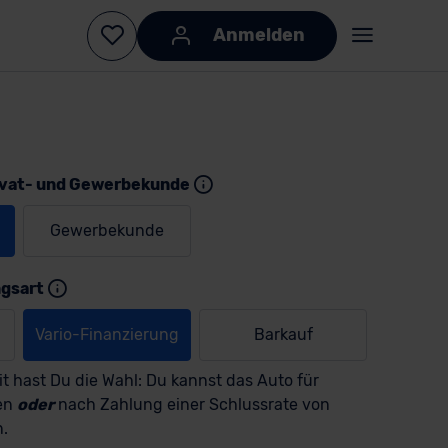
Anmelden
ivat- und Gewerbekunde
Gewerbekunde
ngsart
KI-generiert
KI-
generiert
Vario-Finanzierung
Barkauf
t hast Du die Wahl: Du kannst das Auto für
en
oder
nach Zahlung einer Schlussrate von
n.