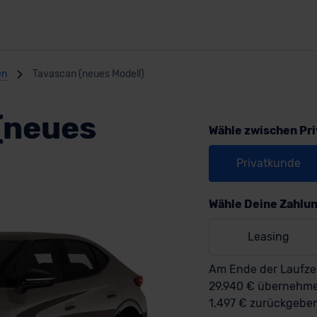
en
Tavascan (neues Modell)
(neues
Wähle zwischen Pr
Privatkunde
Wähle Deine Zahlu
Leasing
Am Ende der Laufzei
29.940 € übernehm
1.497 € zurückgebe