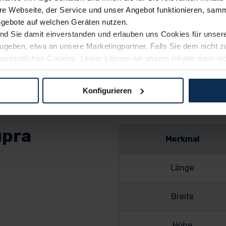
?
Die flache Form passt zu
e Webseite, der Service und unser Angebot funktionieren, samm
unterstreicht den dynami
ngebote auf welchen Geräten nutzen.
romisslos sportlichen
ind Sie damit einverstanden und erlauben uns Cookies für unse
Im Detail unterscheiden s
r als viele andere SUV-
rzugeben, etwa an unsere Marketingpartner. Falls Sie dem nicht
Scheinwerfertechnik
einwerfer fallen schmal
wesentlichen Cookies. Leider können wir unsere Inhalte dann ni
ndschnittigkeit getrimmt.
 dem Weg zu Ihrem Neuwagen unterstützen. Sie können die Einste
Konfigurieren
logien und Cookies gilt – soweit keine detaillierteren Angaben e
ger außerhalb der EU zu übermitteln oder dort verarbeiten zu la
upra
rhalb der EU erfolgt, erfolgt dies ausschließlich auf der Grundl
Merkmal
 der EU-Kommission (Art. 45 Abs. 1 DSGVO), von Standarddate
n Sie hierzu Ihre Einwilligung freiwillig erteilen. Nähere Infor
 Sie über den Kontakt zu unserem Datenschutzbeauftragten un
Länge
Breite
pressum
Höhe