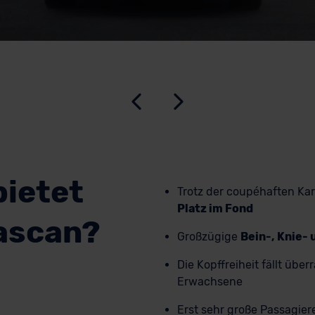
bietet
Trotz der coupéhaften Ka
Platz im Fond
ascan?
Großzügige
Bein-, Knie- 
Die Kopffreiheit fällt übe
Erwachsene
Erst sehr große Passagie