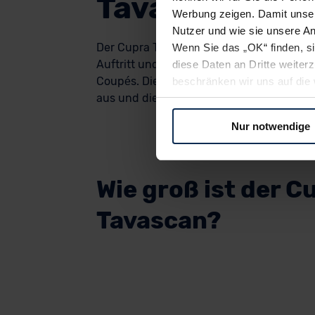
Tavascan aus
Werbung zeigen. Damit unser
Nutzer und wie sie unsere A
Der Cupra Tavascan setzt auf einen komp
Wenn Sie das „OK“ finden, s
Auftritt und wirkt deutlich extrovertierte
diese Daten an Dritte weite
Coupés. Die Front taucht tief ab, die Sch
beschränken wir uns auf die 
aus und die Linienführung ist klar auf Wi
Sie somit nicht perfekt auf
oder widerrufen.
Nur notwendige
Für alle beschriebenen Techno
nicht, diese Daten an Empfän
Wie groß ist der C
Übermittlung in ein Land auße
Angemessenheitsbeschlusses
Tavascan?
Abs. 2 lit. c DSGVO) oder wen
Datenschutzklauseln können
anfordern.
Datenschutzerklärung
|
Im