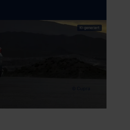
© Cupra
KI-generiert
© Cupra