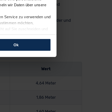
r Ausrichtung des Fahrzeugs und
eln wir Daten über unsere
schen Charakter
ren Service zu verwenden und
ich die Varianten auch über Räder und
 zustimmen möchten,
cht auf Sie zuschneiden und
llungen jederzeit anpassen
Ok
rfolgen: Wir beabsichtigen
ssen. Soweit eine
age eines
Wert
nschutzklauseln (Art. 46
mationen zu den bestehenden
ter datenschutz@meinauto.de
4,64 Meter
1,86 Meter
1,60 Meter