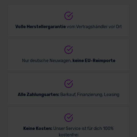
SUV/Geländewagen
Verkauf startet in Kürze
Volle Herstellergarantie
vom Vertragshändler vor Ort
Bald verfügbar
Nur deutsche Neuwagen,
keine EU-Reimporte
Alle Zahlungsarten:
Barkauf, Finanzierung, Leasing
Cupra Ateca VZ
Keine Kosten:
Unser Service ist für dich 100%
kostenfrei