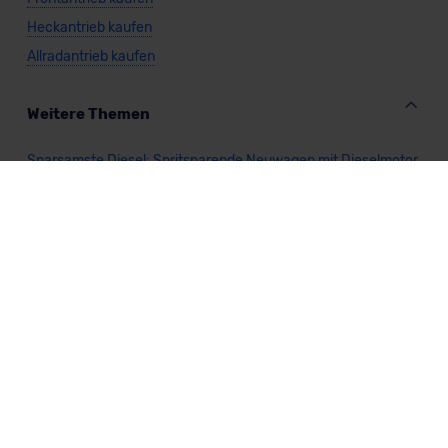
Heckantrieb kaufen
Allradantrieb kaufen
Weitere Themen
Sparsamste Diesel: Spritsparende Neuwagen mit Dieselmotor
Mild-Hybrid Modelle: Diese Modelle sind die besten
Campingautos: Diese Autos eignen sich zum Campen (2026)
Autos für Camper Ausbau: Das sind die perfekten
Basisfahrzeuge (2026)
Kastenwagen Selbstausbau: Diese 10 Modelle eignen sich
(2026)
Alle Preise sind inklusive Mehrwertsteuer, es sei denn, es ist etwas anderes
angegeben.
Die Informationen sind
unverbindlich
und können sich ändern. Es können zusätzliche
Einmalkosten anfallen. Die Rabatte beziehen sich auf den Listenpreis (UVP) des
Herstellers. Änderungen seitens des Herstellers sind kurzfristig möglich.