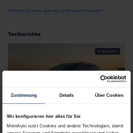
Erfahren Sie mehr über das Urteil unserer Kunden
Testberichte
KI-generiert
Zustimmung
Details
Über Cookies
Wir konfigurieren hier alles für Sie
Cupra Ateca VZ (Test 2023): Adios
pfeilschneller Ateca, willkommen
MeinAuto nutzt Cookies und andere Technologien, damit
bildhübscher Terramar?
unsere Services und Angebote zuverlässig und sicher