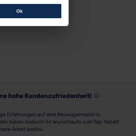
Ok
rfolgen: Wir beabsichtigen
ssen. Soweit eine
age eines
nschutzklauseln (Art. 46
mationen zu den bestehenden
ter datenschutz@meinauto.de
eine hohe Kundenzufriedenheit!
rige Erfahrungen auf dem Neuwagenmarkt in
den haben dadurch ihr Wunschauto zum Top-Rabatt
ere Arbeit positiv.