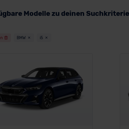
ügbare Modelle zu deinen Suchkriteri
en
BMW
i5