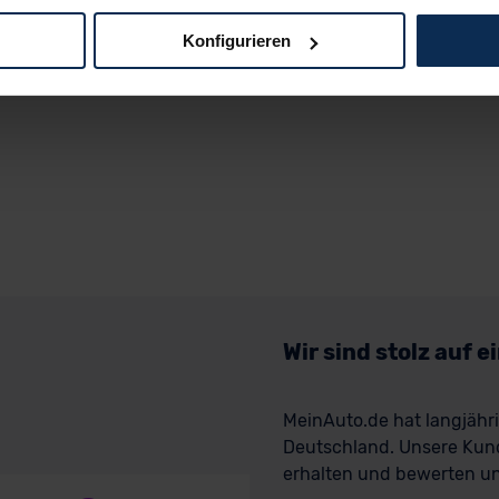
Konfigurieren
logien und Cookies gilt – soweit keine detaillierteren Angaben e
ger außerhalb der EU zu übermitteln oder dort verarbeiten zu la
rhalb der EU erfolgt, erfolgt dies ausschließlich auf der Grundl
 der EU-Kommission (Art. 45 Abs. 1 DSGVO), von Standarddate
n Sie hierzu Ihre Einwilligung freiwillig erteilen. Nähere Infor
 Sie über den Kontakt zu unserem Datenschutzbeauftragten un
pressum
Wir sind stolz auf 
MeinAuto.de hat langjäh
Deutschland. Unsere Kun
erhalten und bewerten uns