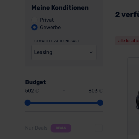
Meine Konditionen
2 verf
Privat
Gewerbe
alle lösch
GEWÄHLTE ZAHLUNGSART
Leasing
Budget
502 €
-
803 €
Nur Deals
DEALS