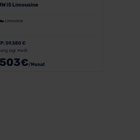
W i5 Limousine
Limousine
P:
59.580 €
sing zzgl. MwSt.
503
€
/Monat