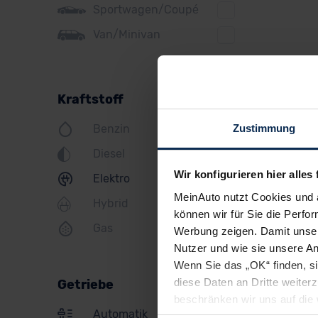
Sportwagen/Coupé
Jeep
Van/Minivan
KIA
Land Rover
Kraftstoff
Lexus
Zustimmung
Benzin
MINI
Diesel
Mazda
Wir konfigurieren hier alles 
Elektro
Mercedes
MeinAuto nutzt Cookies und 
Hybrid
Mitsubishi
können wir für Sie die Perfor
Gas
Werbung zeigen. Damit unser
Nissan
Nutzer und wie sie unsere A
Opel
Wenn Sie das „OK“ finden, s
diese Daten an Dritte weite
Getriebe
Peugeot
beschränken wir uns auf die 
Automatik
Sie somit nicht perfekt auf