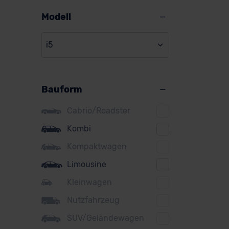
Alpine
Modell
Audi
i5
BMW
BYD
Bauform
Citroen
Cupra
Cabrio/Roadster
DS
Kombi
Kompaktwagen
Dacia
Limousine
Fiat
Kleinwagen
Ford
Nutzfahrzeug
Honda
SUV/Geländewagen
Hyundai