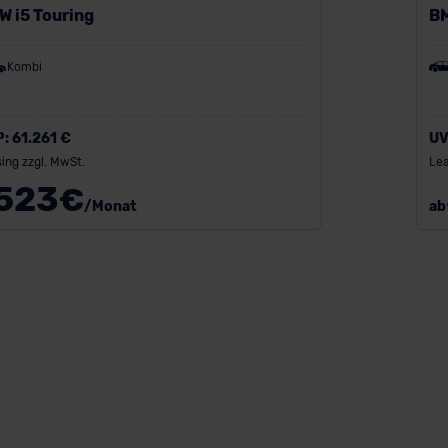
W i5 Touring
BM
Kombi
P:
61.261 €
UV
ing zzgl. MwSt.
Lea
523
€
/Monat
ab