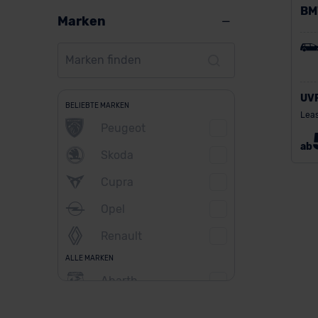
BM
Marken
UV
BELIEBTE MARKEN
Leas
Peugeot
ab
Skoda
Cupra
Opel
Renault
ALLE MARKEN
Abarth
Alfa Romeo