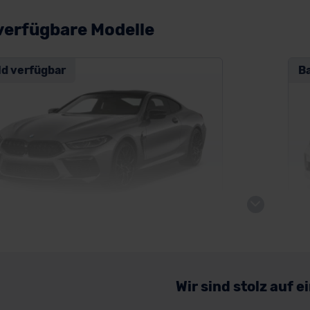
verfügbare Modelle
ld verfügbar
B
W M8 Coupé
BM
Wir sind stolz auf 
Sportwagen/Coupé