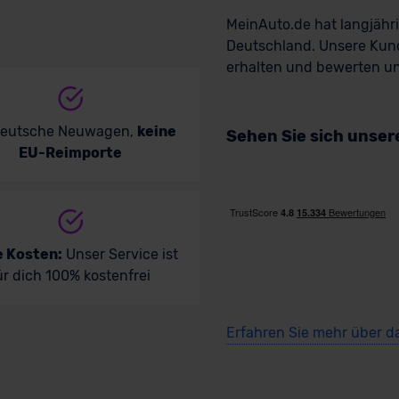
MeinAuto.de hat langjäh
kauf startet in Kürze
Ve
Deutschland. Unsere Kun
erhalten und bewerten uns
ld verfügbar
B
deutsche Neuwagen,
keine
Sehen Sie sich unse
EU-Reimporte
e Kosten:
Unser Service ist
ür dich 100% kostenfrei
W M8 Cabrio
BM
Erfahren Sie mehr über d
Cabrio/Roadster