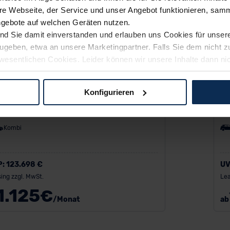
e Webseite, der Service und unser Angebot funktionieren, samm
ngebote auf welchen Geräten nutzen.
ind Sie damit einverstanden und erlauben uns Cookies für unse
rzugeben, etwa an unsere Marketingpartner. Falls Sie dem nicht
wesentlichen Cookies. Leider können wir unsere Inhalte dann ni
 dem Weg zu Ihrem Neuwagen unterstützen. Sie können die Einste
Konfigurieren
W M5 Touring
B
logien und Cookies gilt – soweit keine detaillierteren Angaben e
ger außerhalb der EU zu übermitteln oder dort verarbeiten zu la
Kombi
rhalb der EU erfolgt, erfolgt dies ausschließlich auf der Grundl
 der EU-Kommission (Art. 45 Abs. 1 DSGVO), von Standarddate
n Sie hierzu Ihre Einwilligung freiwillig erteilen. Nähere Infor
P:
123.698 €
UV
 Sie über den Kontakt zu unserem Datenschutzbeauftragten un
ing zzgl. MwSt.
Lea
1.125
€
/Monat
ab
pressum