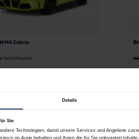
W M4 Cabrio
B
Cabrio/Roadster
P:
95.883 €
UV
ing zzgl. MwSt.
Lea
877
€
Details
/Monat
ab
für Sie
andere Technologien, damit unsere Services und Angebote zuverl
mance im Auge behalten und Ihnen die für Sie relevanten Inhalte 