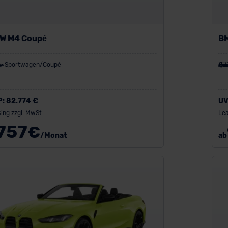
W M4 Coupé
BM
Sportwagen/Coupé
P:
82.774 €
UV
ing zzgl. MwSt.
Lea
757
€
/Monat
ab