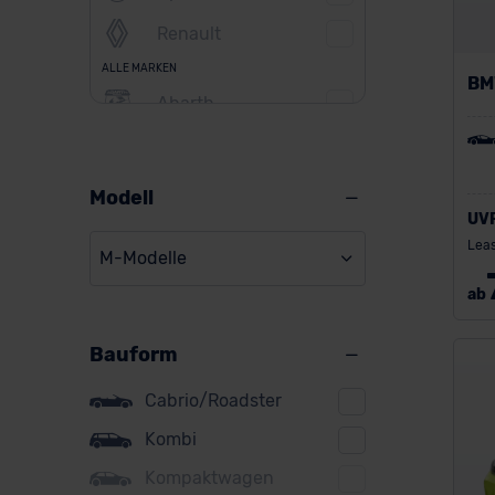
Renault
ALLE MARKEN
BM
Abarth
Alfa Romeo
Alpine
Modell
UV
Audi
Leas
M-Modelle
BMW
ab
BYD
Bauform
Citroen
Cupra
Cabrio/Roadster
DS
Kombi
Kompaktwagen
Dacia