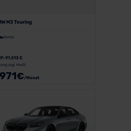
W M3 Touring
Kombi
P:
91.513 €
sing zzgl. MwSt.
971
€
/Monat