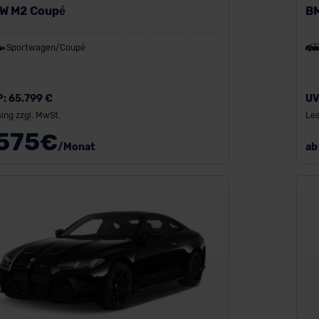
W M2 Coupé
B
Sportwagen/Coupé
P:
65.799 €
UV
ing zzgl. MwSt.
Lea
575
€
/Monat
ab