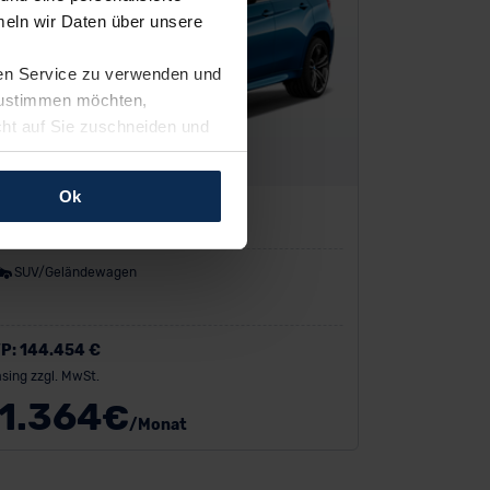
eln wir Daten über unsere
ren Service zu verwenden und
 zustimmen möchten,
cht auf Sie zuschneiden und
llungen jederzeit anpassen
Ok
MW X6 M
rfolgen: Wir beabsichtigen
ssen. Soweit eine
SUV/Geländewagen
age eines
nschutzklauseln (Art. 46
mationen zu den bestehenden
P:
144.454 €
ter datenschutz@meinauto.de
sing zzgl. MwSt.
1.364
€
/Monat