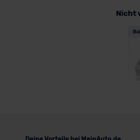
Volkswagen
Nicht 
Volvo
Ba
BM
Deine Vorteile bei MeinAuto.de