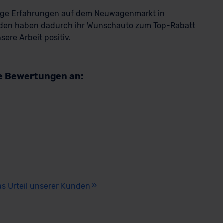
rige Erfahrungen auf dem Neuwagenmarkt in
rkauf startet in Kürze
den haben dadurch ihr Wunschauto zum Top-Rabatt
ere Arbeit positiv.
ald verfügbar
re Bewertungen an:
W M8 Gran Coupé
as Urteil unserer Kunden
Limousine