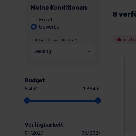
Meine Konditionen
8 verf
Privat
Gewerbe
alle lösch
GEWÄHLTE ZAHLUNGSART
Leasing
Budget
574 €
-
1.364 €
Verfügbarkeit
01/2027
-
05/2027