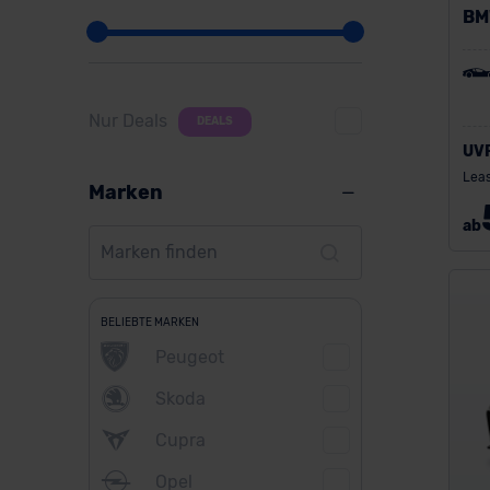
BM
Nur Deals
DEALS
UV
Leas
Marken
ab
BELIEBTE MARKEN
Peugeot
Skoda
Cupra
Opel