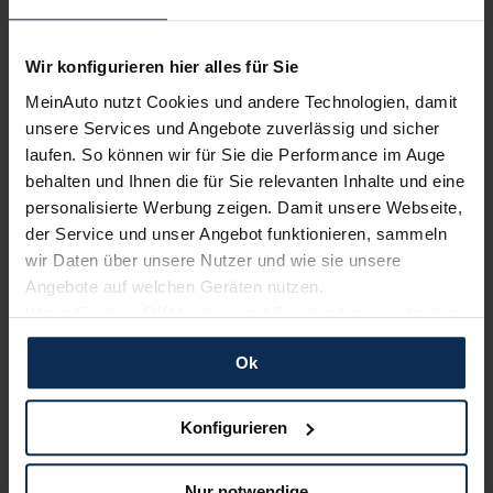
Nur deutsche Neuwagen,
keine EU-Reimporte
Wir konfigurieren hier alles für Sie
MeinAuto nutzt Cookies und andere Technologien, damit
unsere Services und Angebote zuverlässig und sicher
Alle Zahlungsarten:
Barkauf, Finanzierung, Leasing
laufen. So können wir für Sie die Performance im Auge
behalten und Ihnen die für Sie relevanten Inhalte und eine
personalisierte Werbung zeigen. Damit unsere Webseite,
der Service und unser Angebot funktionieren, sammeln
wir Daten über unsere Nutzer und wie sie unsere
Keine Kosten:
Unser Service ist für dich 100%
Angebote auf welchen Geräten nutzen.
kostenfrei
Wenn Sie das „OK“ finden, sind Sie damit einverstanden
und erlauben uns Cookies für unseren Service zu
Ok
verwenden und diese Daten an Dritte weiterzugeben,
etwa an unsere Marketingpartner. Falls Sie dem nicht
Wir sind stolz auf eine hohe
zustimmen möchten, beschränken wir uns auf die
Konfigurieren
Kundenzufriedenheit!
wesentlichen Cookies. Leider können wir unsere Inhalte
dann nicht auf Sie zuschneiden und Sie somit nicht
MeinAuto.de hat langjährige Erfahrungen auf dem
Nur notwendige