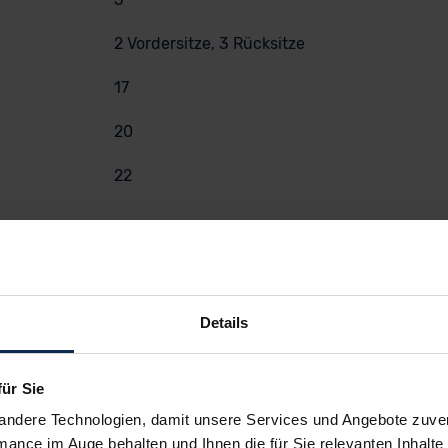
2 Vordersitze, 3 Rücksitze
17
20
22
Details
für Sie
andere Technologien, damit unsere Services und Angebote zuverl
mance im Auge behalten und Ihnen die für Sie relevanten Inhalte 