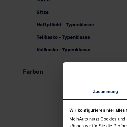
Sitze
Haftpflicht - Typenklasse
Teilkasko - Typenklasse
Vollkasko - Typenklasse
Farben
Zustimmung
Wir konfigurieren hier alles 
MeinAuto nutzt Cookies und 
können wir für Sie die Perfor