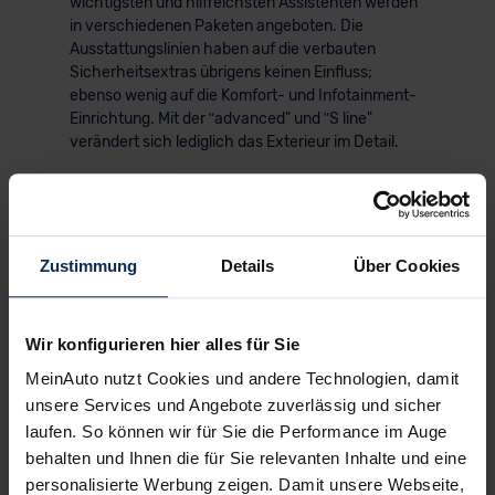
wichtigsten und hilfreichsten Assistenten werden
in verschiedenen Paketen angeboten. Die
Ausstattungslinien haben auf die verbauten
Sicherheitsextras übrigens keinen Einfluss;
ebenso wenig auf die Komfort- und Infotainment-
Einrichtung. Mit der ʺadvanced" und ʺS line"
verändert sich lediglich das Exterieur im Detail.
Aus den serienmäßigen 16-Zoll-Leichtmetallrädern
werden bspw. 17 oder 18 Zoll große Exemplare.
Zudem werden die Schürzen, Schweller und das
Heck von anderen Dekorelemente in Szene
Zustimmung
Details
Über Cookies
gesetzt. Die einzige tiefergehende Änderung ist
der ʺS line" vorbehalten; namentlich das tiefer
gelegte Sportfahrwerk. Wer das Innenleben und
Wir konfigurieren hier alles für Sie
den Komfort des 4,76 Meter langen A4-Kombis
anpassen will, muss also erneut zu Paketen
MeinAuto nutzt Cookies und andere Technologien, damit
greifen: dem Interieur S line"-, ʺdesign selection”-
unsere Services und Angebote zuverlässig und sicher
oder Businesspaket.
laufen. So können wir für Sie die Performance im Auge
behalten und Ihnen die für Sie relevanten Inhalte und eine
personalisierte Werbung zeigen. Damit unsere Webseite,