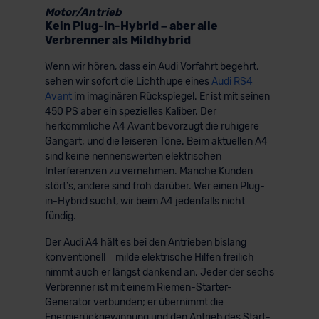
Motor/Antrieb
Kein Plug-in-Hybrid – aber alle
Verbrenner als Mildhybrid
Wenn wir hören, dass ein Audi Vorfahrt begehrt,
sehen wir sofort die Lichthupe eines
Audi RS4
Avant
im imaginären Rückspiegel. Er ist mit seinen
450 PS aber ein spezielles Kaliber. Der
herkömmliche A4 Avant bevorzugt die ruhigere
Gangart; und die leiseren Töne. Beim aktuellen A4
sind keine nennenswerten elektrischen
Interferenzen zu vernehmen. Manche Kunden
stört’s, andere sind froh darüber. Wer einen Plug-
in-Hybrid sucht, wir beim A4 jedenfalls nicht
fündig.
Der Audi A4 hält es bei den Antrieben bislang
konventionell – milde elektrische Hilfen freilich
nimmt auch er längst dankend an. Jeder der sechs
Verbrenner ist mit einem Riemen-Starter-
Generator verbunden; er übernimmt die
Energierückgewinnung und den Antrieb des Start-