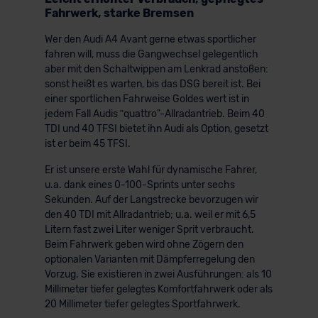
Fahrwerk, starke Bremsen
Wer den Audi A4 Avant gerne etwas sportlicher
fahren will, muss die Gangwechsel gelegentlich
aber mit den Schaltwippen am Lenkrad anstoßen:
sonst heißt es warten, bis das DSG bereit ist. Bei
einer sportlichen Fahrweise Goldes wert ist in
jedem Fall Audis ʺquattro"-Allradantrieb. Beim 40
TDI und 40 TFSI bietet ihn Audi als Option, gesetzt
ist er beim 45 TFSI.
Er ist unsere erste Wahl für dynamische Fahrer,
u.a. dank eines 0-100-Sprints unter sechs
Sekunden. Auf der Langstrecke bevorzugen wir
den 40 TDI mit Allradantrieb; u.a. weil er mit 6,5
Litern fast zwei Liter weniger Sprit verbraucht.
Beim Fahrwerk geben wird ohne Zögern den
optionalen Varianten mit Dämpferregelung den
Vorzug. Sie existieren in zwei Ausführungen: als 10
Millimeter tiefer gelegtes Komfortfahrwerk oder als
20 Millimeter tiefer gelegtes Sportfahrwerk.