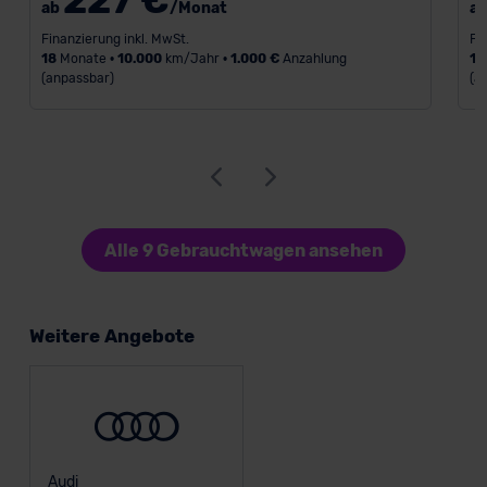
227 €
ab
/Monat
a
Finanzierung inkl. MwSt.
Fi
18
Monate •
10.000
km/Jahr •
1.000 €
Anzahlung
18
(anpassbar)
(a
Alle 9 Gebrauchtwagen ansehen
Weitere Angebote
Audi