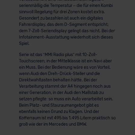
serienmäßig die Temperatur – die für einen Kombi
der EU erfolgt, erfolgt dies ausschließlich auf der
sinnvoll Regelung für drei Zonen kostet extra.
Grundlage eines Angemessenheitsbeschlusses der EU-
Gesondert zu bezahlen ist auch ein digitales
Kommission (Art. 45 Abs. 1 DSGVO), von
Fahrerdisplay, das dem D-Segment entspricht;
Standarddatenschutzklauseln (Art. 46 Abs. 2 lit. c
dem 7-Zoll-Seriendisplay gelingt das nicht. Bei der
DSGVO) oder wenn Sie hierzu Ihre Einwilligung freiwillig
Infotainment-Ausstattung wiederholt sich dieses
erteilen. Nähere Informationen zu den bestehenden
Spiel.
Datenschutzklauseln können Sie über den Kontakt zu
Serie ist das “MMI Radio plus” mit 10-Zoll-
unserem Datenschutzbeauftragten unter
Touchscreen; in der Mittelklasse ist ein Navi aber
datenschutz@meinauto.de anfordern.
ein Muss. Bei der Bedienung wäre es von Vorteil,
wenn Audi den Dreh-Drück-Steller und die
Datenschutzerklärung
|
Impressum
Direktwahltasten behalten hätte. Bei der
Verarbeitung stammt der A4 hingegen noch aus
einer Generation, in der Audi den Maßstab zu
setzen pflegte: so muss ein Auto verarbeitet sein.
Beim Platz- und Stauraumangebot gibt es
ebenfalls keinen Grund zu Klagen. Und der
Kofferraum ist mit 495 bis 1.495 Litern praktisch so
groß wie der im Mercedes und BMW.