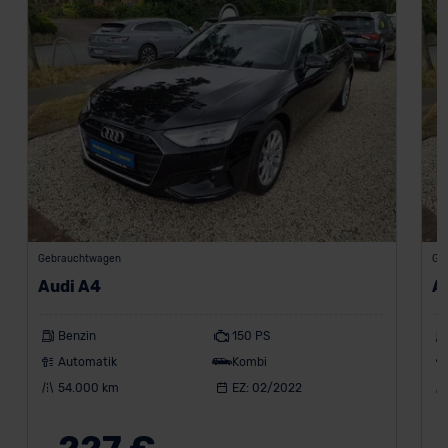
Gebrauchtwagen
Ge
Audi A4
A
Benzin
150 PS
Automatik
Kombi
54.000 km
EZ: 02/2022