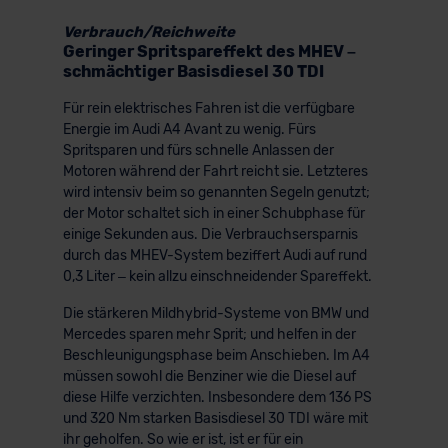
Verbrauch/Reichweite
Geringer Spritspareffekt des MHEV –
schmächtiger Basisdiesel 30 TDI
Für rein elektrisches Fahren ist die verfügbare
Energie im Audi A4 Avant zu wenig. Fürs
Spritsparen und fürs schnelle Anlassen der
Motoren während der Fahrt reicht sie. Letzteres
wird intensiv beim so genannten Segeln genutzt;
der Motor schaltet sich in einer Schubphase für
einige Sekunden aus. Die Verbrauchsersparnis
durch das MHEV-System beziffert Audi auf rund
0,3 Liter – kein allzu einschneidender Spareffekt.
Die stärkeren Mildhybrid-Systeme von BMW und
Mercedes sparen mehr Sprit; und helfen in der
Beschleunigungsphase beim Anschieben. Im A4
müssen sowohl die Benziner wie die Diesel auf
diese Hilfe verzichten. Insbesondere dem 136 PS
und 320 Nm starken Basisdiesel 30 TDI wäre mit
ihr geholfen. So wie er ist, ist er für ein