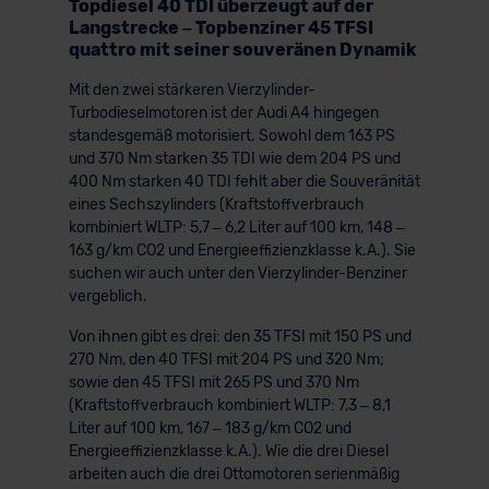
Topdiesel 40 TDI überzeugt auf der
Langstrecke – Topbenziner 45 TFSI
quattro mit seiner souveränen Dynamik
Mit den zwei stärkeren Vierzylinder-
Turbodieselmotoren ist der Audi A4 hingegen
standesgemäß motorisiert. Sowohl dem 163 PS
und 370 Nm starken 35 TDI wie dem 204 PS und
400 Nm starken 40 TDI fehlt aber die Souveränität
eines Sechszylinders (Kraftstoffverbrauch
kombiniert WLTP: 5,7 – 6,2 Liter auf 100 km, 148 –
163 g/km CO2 und Energieeffizienzklasse k.A.). Sie
suchen wir auch unter den Vierzylinder-Benziner
vergeblich.
Von ihnen gibt es drei: den 35 TFSI mit 150 PS und
270 Nm, den 40 TFSI mit 204 PS und 320 Nm;
sowie den 45 TFSI mit 265 PS und 370 Nm
(Kraftstoffverbrauch kombiniert WLTP: 7,3 – 8,1
Liter auf 100 km, 167 – 183 g/km CO2 und
Energieeffizienzklasse k.A.). Wie die drei Diesel
arbeiten auch die drei Ottomotoren serienmäßig