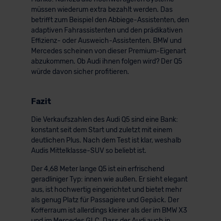
müssen wiederum extra bezahlt werden. Das
betrifft zum Beispiel den Abbiege-Assistenten, den
adaptiven Fahrassistenten und den prädikativen
Effizienz- oder Ausweich-Assistenten. BMW und
Mercedes scheinen von dieser Premium-Eigenart
abzukommen. Ob Audi ihnen folgen wird? Der Q5
würde davon sicher profitieren.
Fazit
Die Verkaufszahlen des Audi Q5 sind eine Bank:
konstant seit dem Start und zuletzt mit einem
deutlichen Plus. Nach dem Test ist klar, weshalb
Audis Mittelklasse-SUV so beliebt ist.
Der 4,68 Meter lange Q5 ist ein erfrischend
geradliniger Typ: innen wie außen. Er sieht elegant
aus, ist hochwertig eingerichtet und bietet mehr
als genug Platz für Passagiere und Gepäck. Der
Kofferraum ist allerdings kleiner als der im BMW X3
und im Mercedes GLC. Dass der Audi auch in