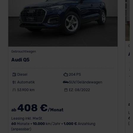
Ge
Gebrauchtwagen
A
Audi Q5
Diesel
204 PS
Automatik
SUV/Geländewagen
53.900 km
EZ: 08/2022
408 €
a
ab
/Monat
Le
6
Leasing inkl. MwSt.
(a
60
Monate •
10.000
km/Jahr •
1.000 €
Anzahlung
(anpassbar)