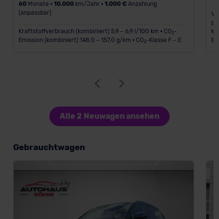
60
Monate •
10.000
km/Jahr •
1.000 €
Anzahlung
(anpassbar)
Ve
pl
Kraftstoffverbrauch (kombiniert) 5,9 – 6,9 l/100 km • CO
-
ko
2
Emission (kombiniert) 148,0 – 157,0 g/km • CO
-Klasse F – E
Ba
2
Alle 2 Neuwagen ansehen
Gebrauchtwagen