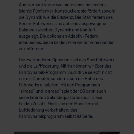
Audi verbaut vorne wie hinten eine besonders
der EU erfolgt, erfolgt dies ausschließlich auf der
leichte Fünflenker-Konstruktion: sie fördert sowohl
Grundlage eines Angemessenheitsbeschlusses der EU-
die Dynamik wie die Effizienz. Die Stahlfedern des
Kommission (Art. 45 Abs. 1 DSGVO), von
Serien-Fahrwerks sind auf eine ausgewogene
Standarddatenschutzklauseln (Art. 46 Abs. 2 lit. c
Balance zwischen Dynamik und Komfort
DSGVO) oder wenn Sie hierzu Ihre Einwilligung freiwillig
ausgelegt. Die optionalen Adaptiv-Federn
erlauben es, diese beiden Pole weiter voneinander
erteilen. Nähere Informationen zu den bestehenden
zu entfernen.
Datenschutzklauseln können Sie über den Kontakt zu
unserem Datenschutzbeauftragten unter
Die zwei anderen Optionen sind das Sportfahrwerk
datenschutz@meinauto.de anfordern.
und die Luftfederung. Mit ihr können wir über das
Fahrdynamik-Programm ʺAudi drive select" nicht
Datenschutzerklärung
|
Impressum
nur die Dämpfer, sondern auch die Höhe des
Fahrwerks einstellen. Mit den Programmen
ʺallroad" und ʺoffroad" spielt der Q5 dann auch
seine latenten Geländequalitäten aus. Diese
beiden Zusatz-Modi sind den Modellen mit
Luftfederung vorbehalten; das
Fahrdynamikprogramm selbst ist Serie.