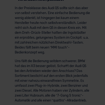
In der Preisklasse des Audi Q5 sollte sich das aber
von selbst verstehen. Eine einfache Bedienung die
wenig ablenkt, ist hingegen bei kaum einem
Hersteller heute noch selbstverständlich. Leider
reiht sich Audi mit dem Q5 in diesen Kreis ein. Mit
dem Dreh-Drück-Steller hatten die Ingolstädter
ein erprobtes, gelungenes System im Cockpit: u.a.
mit zahlreichen nützlichen Direktwahl-Tasten.
Beides fällt beim neuen “MMI touch”-
Bedienkonzept weg.
Uns fällt die Bedienung seitdem schwerer. BMW
hat das im X3 besser gelöst. Schafft der Audi Q5
bei den Antrieben wieder den Anschluss? Das
Sortiment besticht auf den ersten Blick jedenfalls
mit einer nahezu einwandfreien Symmetrie. Es
umfasst zwei Plug-in-Hybride, zwei Benziner und
zwei Diesel. Alle Motoren haben vier Zylindern, alle
zwei Liter Hubraum, alle die “7-Gang S tronic”-
Automatik und alle einen “quattro”-Allradantrieb.