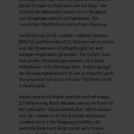
dieser Disziplin ist Audi nach wie vor topp – die
Qualität der Materialien selbst hat im Vergleich
zum Vorgänger jedoch nachgelassen. Die
veredelten Oberflächen sind auf dem Rückzug.
Damit sind sie im Q5 nunmehr seltener als beim
BMW X3 und Mercedes GLC. Drücken wir es positiv
aus: der Innenraum ist alltagstauglicher, weil
weniger empfindlich geworden. Die Gefahr, dass
man an den Verkleidungen aneckt, ist in Audis
Mittelklasse-SUV allerdings klein. Anders gesagt:
der Bewegungsspielraum ist wie zu erwarten groß.
Vorne kommt man auch mit über 1,90 Meter nicht
in Bedrängnis.
Hinten wird es für Köpfe und Knie erst mit knapp
2,0 Metern eng. Noch flexibler wird es im Fond mit
der optionalen “Rücksitzbank plus”. Mit ihr lassen
sich die Lehnen nicht nur dreiteilig umklappen,
sondern auch in der Neigung einstellen; die
gesamte Bank kann längs zumal verschoben