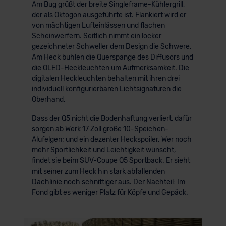
Am Bug grüßt der breite Singleframe-Kühlergrill,
der als Oktogon ausgeführte ist. Flankiert wird er
von mächtigen Lufteinlässen und flachen
Scheinwerfern. Seitlich nimmt ein locker
gezeichneter Schweller dem Design die Schwere.
Am Heck buhlen die Querspange des Diffusors und
die OLED-Heckleuchten um Aufmerksamkeit. Die
digitalen Heckleuchten behalten mit ihren drei
individuell konfigurierbaren Lichtsignaturen die
Oberhand.
Dass der Q5 nicht die Bodenhaftung verliert, dafür
sorgen ab Werk 17 Zoll große 10-Speichen-
Alufelgen; und ein dezenter Heckspoiler. Wer noch
mehr Sportlichkeit und Leichtigkeit wünscht,
findet sie beim SUV-Coupe Q5 Sportback. Er sieht
mit seiner zum Heck hin stark abfallenden
Dachlinie noch schnittiger aus. Der Nachteil: Im
Fond gibt es weniger Platz für Köpfe und Gepäck.