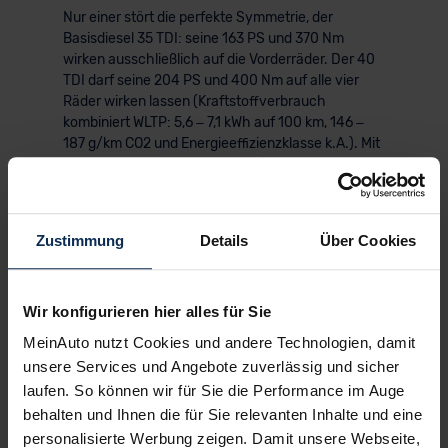
Nur einer stört die perfekte Symmetrie, der
Basisdiesel 35 TDI: seine 163 PS und 370 Nm
wirken ausschließlich auf die Vorderräder. Der 40
TDI darf seine 204 PS und 400 Nm auf alle vier
Räder wirken lassen (Kraftstoffverbrauch
kombiniert WLTP: 5,6 – 7,1 kWh auf 100 km, 146 –
187 g/km CO2 und Energieeffizienzklasse k.A.). Mit
einem Antritt von 0 auf 100 km/h in 7,5 Sekunden
können wir ihn bereits getrost als sportlich
klassifizieren.
Zustimmung
Details
Über Cookies
KI-generiert
Wir konfigurieren hier alles für Sie
MeinAuto nutzt Cookies und andere Technologien, damit
unsere Services und Angebote zuverlässig und sicher
laufen. So können wir für Sie die Performance im Auge
behalten und Ihnen die für Sie relevanten Inhalte und eine
personalisierte Werbung zeigen. Damit unsere Webseite,