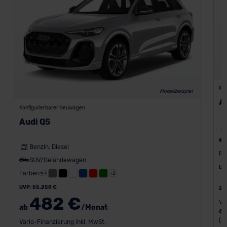
Kon
Modellbeispiel
A
Konfigurierbarer Neuwagen
Audi Q5
Benzin, Diesel
Fa
SUV/Geländewagen
UV
Farben:
+2
a
UVP: 55.250 €
482 €
Va
ab
/Monat
6
(a
Vario-Finanzierung inkl. MwSt.