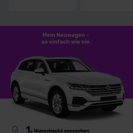
Mein Neuwagen
–
so einfach
wie nie.
1.
Wunschauto aussuchen