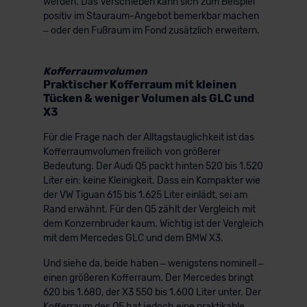
werden. Das Verschieben kann sich zum Beispiel
positiv im Stauraum-Angebot bemerkbar machen
– oder den Fußraum im Fond zusätzlich erweitern.
Kofferraumvolumen
Praktischer Kofferraum mit kleinen
Tücken & weniger Volumen als GLC und
X3
Für die Frage nach der Alltagstauglichkeit ist das
Kofferraumvolumen freilich von größerer
Bedeutung. Der Audi Q5 packt hinten 520 bis 1.520
Liter ein: keine Kleinigkeit. Dass ein Kompakter wie
der VW Tiguan 615 bis 1.625 Liter einlädt, sei am
Rand erwähnt. Für den Q5 zählt der Vergleich mit
dem Konzernbruder kaum. Wichtig ist der Vergleich
mit dem Mercedes GLC und dem BMW X3.
Und siehe da, beide haben – wenigstens nominell –
einen größeren Kofferraum. Der Mercedes bringt
620 bis 1.680, der X3 550 bis 1.600 Liter unter. Der
Kofferraum des Q5 hat jedoch eine praktikable