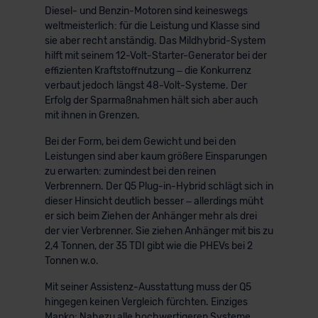
Diesel- und Benzin-Motoren sind keineswegs
weltmeisterlich: für die Leistung und Klasse sind
sie aber recht anständig. Das Mildhybrid-System
hilft mit seinem 12-Volt-Starter-Generator bei der
effizienten Kraftstoffnutzung – die Konkurrenz
verbaut jedoch längst 48-Volt-Systeme. Der
Erfolg der Sparmaßnahmen hält sich aber auch
mit ihnen in Grenzen.
Bei der Form, bei dem Gewicht und bei den
Leistungen sind aber kaum größere Einsparungen
zu erwarten: zumindest bei den reinen
Verbrennern. Der Q5 Plug-in-Hybrid schlägt sich in
dieser Hinsicht deutlich besser – allerdings müht
er sich beim Ziehen der Anhänger mehr als drei
der vier Verbrenner. Sie ziehen Anhänger mit bis zu
2,4 Tonnen, der 35 TDI gibt wie die PHEVs bei 2
Tonnen w.o.
Mit seiner Assistenz-Ausstattung muss der Q5
hingegen keinen Vergleich fürchten. Einziges
Manko: Nahezu alle hochwertigeren Systeme