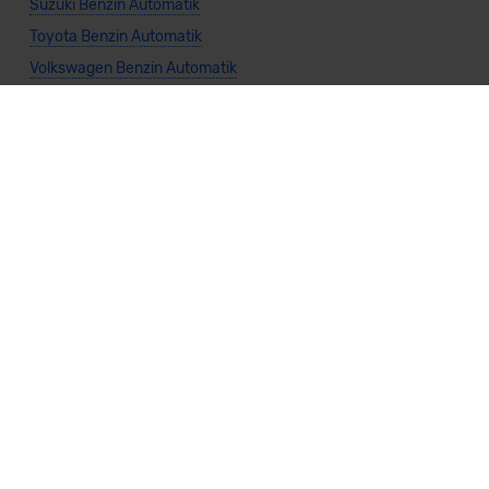
Suzuki Benzin Automatik
Toyota Benzin Automatik
Volkswagen Benzin Automatik
Volvo Benzin Automatik
Allgemeine Infos
Cabrio Benzin
Kombi Benzin
Kompaktwagen Benzin
Limousine Benzin
Kleinwagen Benzin
Nutzfahrzeug Benzin
SUV Benzin
Sportwagen Benzin
Van Benzin