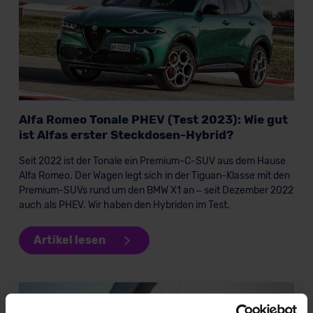
Alfa Romeo Tonale PHEV (Test 2023): Wie gut
ist Alfas erster Steckdosen-Hybrid?
Seit 2022 ist der Tonale ein Premium-C-SUV aus dem Hause
Alfa Romeo. Der Wagen legt sich in der Tiguan-Klasse mit den
Premium-SUVs rund um den BMW X1 an – seit Dezember 2022
auch als PHEV. Wir haben den Hybriden im Test.
Artikel lesen
KI-generiert