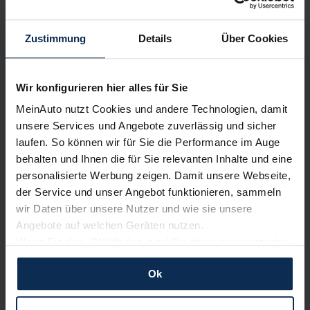
Zustimmung
Details
Über Cookies
Wir konfigurieren hier alles für Sie
MeinAuto nutzt Cookies und andere Technologien, damit
Alfa Romeo Stelvio (Test 2023): Gepflegter
unsere Services und Angebote zuverlässig und sicher
Gipfelstürmer?
laufen. So können wir für Sie die Performance im Auge
behalten und Ihnen die für Sie relevanten Inhalte und eine
personalisierte Werbung zeigen. Damit unsere Webseite,
KI-generiert
der Service und unser Angebot funktionieren, sammeln
wir Daten über unsere Nutzer und wie sie unsere
Angebote auf welchen Geräten nutzen.
Wenn Sie das „OK“ finden, sind Sie damit einverstanden
und erlauben uns Cookies für unseren Service zu
Ok
verwenden und diese Daten an Dritte weiterzugeben,
etwa an unsere Marketingpartner. Falls Sie dem nicht
zustimmen möchten, beschränken wir uns auf die