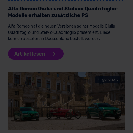
unserem Datenschutzbeauftragten unter
Alfa Romeo Giulia und Stelvio: Quadrifoglio-
datenschutz@meinauto.de anfordern.
Modelle erhalten zusätzliche PS
Datenschutzerklärung
|
Impressum
Alfa Romeo hat die neuen Versionen seiner Modelle Giulia
Quadrifoglio und Stelvio Quadrifoglio präsentiert. Diese
können ab sofort in Deutschland bestellt werden.
Artikel lesen
KI-generiert